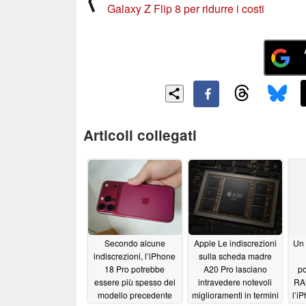
⟨
Galaxy Z Flip 8 per ridurre i costi
Articoli collegati
Secondo alcune
Apple Le indiscrezioni
Un 
indiscrezioni, l’iPhone
sulla scheda madre
18 Pro potrebbe
A20 Pro lasciano
po
essere più spesso del
intravedere notevoli
RAM
modello precedente
miglioramenti in termini
l’i