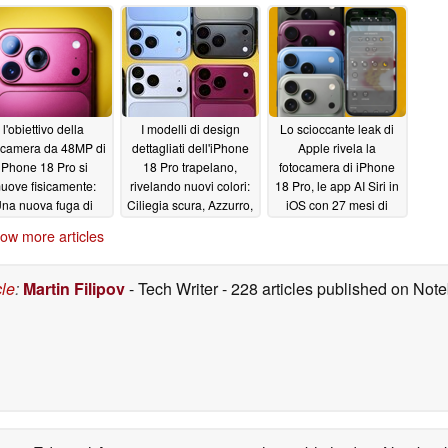
uello che pensate
non statunitensi
06/02/2026
06/27/2026
06/02/2026
l'obiettivo della
I modelli di design
Lo scioccante leak di
ocamera da 48MP di
dettagliati dell'iPhone
Apple rivela la
iPhone 18 Pro si
18 Pro trapelano,
fotocamera di iPhone
uove fisicamente:
rivelando nuovi colori:
18 Pro, le app AI Siri in
na nuova fuga di
Ciliegia scura, Azzurro,
iOS con 27 mesi di
izie rivela che Apple
Nero e Argento
anticipo
05/28/2026
ow more articles
sta pagando una
05/29/2026
fortuna per
l'aggiornamento
cle
:
Martin Filipov
- Tech Writer
- 228 articles published on No
05/29/2026