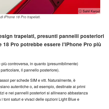
ⓘ Sahil Karoul
i di iPhone 18 Pro trapelati.
sign trapelati, presunti pannelli posteriori
ne 18 Pro potrebbe essere l'iPhone Pro più
è più controversa, in quanto (presumibilmente)
 particolare, il pannello posteriore).
assoi per schede SIM e viti. Naturalmente, è
siano autentiche o, ad esempio, destinate ai primi
fittizi e nei pannelli posteriori si allineano abbastanza
i toni saturi e vivaci delle opzioni Light Blue e