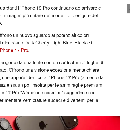
iguardanti l iPhone 18 Pro continuano ad arrivare e
e immagini più chiare dei modelli di design e dei
.
ffrono un nuovo sguardo ai potenziali colori
 dice siano Dark Cherry, Light Blue, Black e il
iPhone 17 Pro
.
vengono da una fonte con un curriculum di fughe di
assato. Offrono una visione eccezionalmente chiara
, che appare identico all'iPhone 17 Pro (almeno dal
ittizie sia un po' insolita per le ammiraglie premium
hone 17 Pro "Arancione cosmico" suggerisce che
rimentare verniciature audaci e divertenti per la