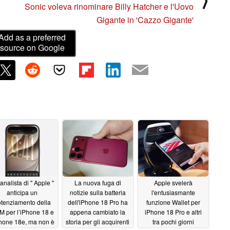
⟩
Sonic voleva rinominare Billy Hatcher e l'Uovo
Gigante in 'Cazzo Gigante'
Add as a preferred
source on Google
analista di " Apple "
La nuova fuga di
Apple svelerà
anticipa un
notizie sulla batteria
l'entusiasmante
tenziamento della
dell'iPhone 18 Pro ha
funzione Wallet per
 per l’iPhone 18 e
appena cambiato la
iPhone 18 Pro e altri
Phone 18e, ma non è
storia per gli acquirenti
tra pochi giorni