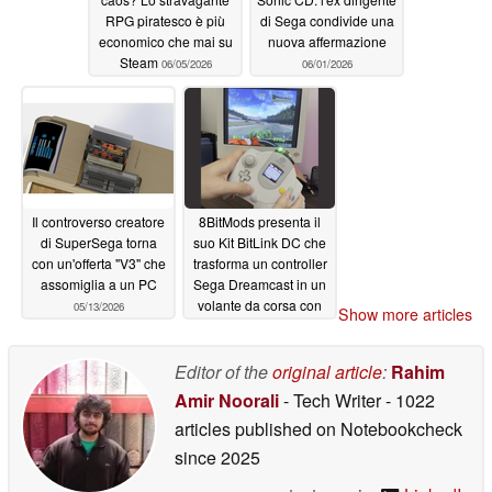
RPG piratesco è più
di Sega condivide una
economico che mai su
nuova affermazione
Steam
06/05/2026
06/01/2026
Il controverso creatore
8BitMods presenta il
di SuperSega torna
suo Kit BitLink DC che
con un'offerta "V3" che
trasforma un controller
assomiglia a un PC
Sega Dreamcast in un
volante da corsa con
05/13/2026
Show more articles
controllo del
movimento
05/06/2026
Editor of the
original article
:
Rahim
Amir Noorali
- Tech Writer
- 1022
articles published on Notebookcheck
since 2025