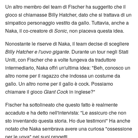
Un altro membro del team di Fischer ha suggerito che il
gioco si chiamasse Billy Hatcher, dato che si trattava di un
simpatico personaggio vestito da gallo. Tuttavia, anche a
Naka, il co-creatore di
Sonic
, non piaceva questa idea.
Nonostante le riserve di Naka, il team decise di scegliere
Billy Hatcher e l'uovo gigante
. Durante un tour negli Stati
Uniti, con Fischer che a volte fungeva da traduttore
intermediario, Naka offrì un'ultima idea: "Beh, conosco un
altro nome per il ragazzo che indossa un costume da
gallo. Un altro nome per il gallo è cock. Possiamo
chiamare il gioco
Giant Cock
in inglese?"
Fischer ha sottolineato che questo fatto è realmente
accaduto e ha detto nell'intervista: "Le assicuro che non
sto inventando questa storia. Ho due testimoni" Ha anche
notato che Naka sembrava avere una curiosa "ossessione
per le uova" nei suoi progetti.