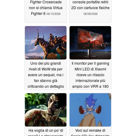
Fighter Crossroads
console portatile retrò
non si chiama Virtua
2D con cartucce fisiche
Fighter 6
06/13/2026
06/08/2026
Uno dei più grandi
Il monitor per il gaming
rivali di WoW sta per
Mini LED di Xiaomi
avere un sequel, ma i
riceve un rilascio
fan stanno già
internazionale più
criticando un dettaglio
ampio con VRR a 180
Hz e luminosità di
06/06/2026
picco di 2.000 nits
06/06/2026
Ha voglia di un po' di
Voci sul remake di
caos? Lo stravagante
Sonic CD: l'ex dirigente