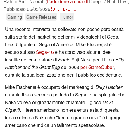
Rahim Amir Noorali (
traduzione a cura di
DeepL / Ninh Duy),
Pubblicato
06/05/2026
🇺🇸
🇪🇸
...
Gaming
Game Releases
Humor
Una recente intervista ha sollevato non poche perplessità
sulla storia del marketing dei primi videogiochi di Sega.
L'ex dirigente di Sega of America, Mike Fischer, si è
seduto sul sito
Sega-16
e ha condiviso alcune idee
insolite del co-creatore di
Sonic
Yuji Naka per il titolo
Billy
Hatcher and the Giant Egg
del 2003
per GameCube
,
durante la sua localizzazione per il pubblico occidentale.
Mike Fischer si è occupato del marketing di
Billy Hatcher
durante il suo secondo periodo in Sega, e ha spiegato che
Naka voleva originariamente chiamare il gioco
Uova
Giganti
. Il team americano non era entusiasta di questa
idea e disse a Naka che "fare un grande uovo" è il gergo
americano che indica un fallimento spettacolare.