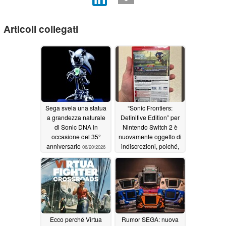
Articoli collegati
Sega svela una statua
“Sonic Frontiers:
a grandezza naturale
Definitive Edition” per
di Sonic DNA in
Nintendo Switch 2 è
occasione del 35°
nuovamente oggetto di
anniversario
indiscrezioni, poiché,
06/20/2026
secondo quanto
riferito, le copie fisiche
starebbero già
arrivando nei negozi
06/17/2026
Ecco perché Virtua
Rumor SEGA: nuova