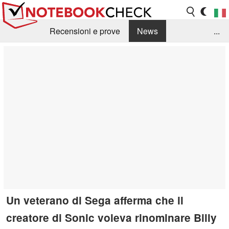
Recensioni e prove
News
...
Raccolta di recensioni
Info Techniche / Tips
Guida agli acquisti
Search
Contact
Un veterano di Sega afferma che il
creatore di Sonic voleva rinominare Billy