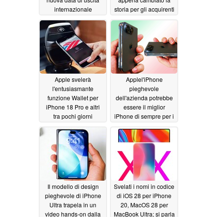
internazionale
storia per gli acquirenti
confermata
non statunitensi
06/03/2026
06/02/2026
Apple svelerà
Applel'iPhone
l'entusiasmante
pieghevole
funzione Wallet per
dell'azienda potrebbe
iPhone 18 Pro e altri
essere il miglior
tra pochi giorni
iPhone di sempre per i
giochi, come rivela una
06/02/2026
fuga di notizie
inaspettata
06/02/2026
Il modello di design
Svelati i nomi in codice
pieghevole di iPhone
di iOS 28 per iPhone
Ultra trapela in un
20, MacOS 28 per
video hands-on dalla
MacBook Ultra; si parla