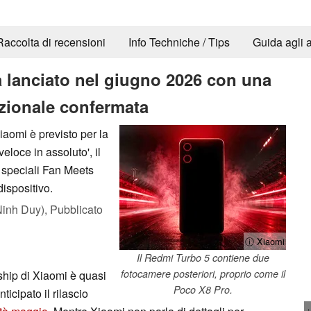
Raccolta di recensioni
Info Techniche / Tips
Guida agli a
 lanciato nel giugno 2026 con una
azionale confermata
aomi è previsto per la
eloce in assoluto', il
 speciali Fan Meets
dispositivo.
inh Duy),
Pubblicato
ⓘ Xiaomi
Il Redmi Turbo 5 contiene due
fotocamere posteriori, proprio come il
gship di Xiaomi è quasi
Poco X8 Pro.
ticipato il rilascio