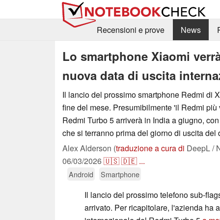
Recensioni e prove
News
Lo smartphone Xiaomi verrà
nuova data di uscita intern
Il lancio del prossimo smartphone Redmi di Xi
fine del mese. Presumibilmente 'il Redmi più v
Redmi Turbo 5 arriverà in India a giugno, con
che si terranno prima del giorno di uscita del 
Alex Alderson (
traduzione a cura di
DeepL / N
06/03/2026
🇺🇸
🇩🇪
...
Android
Smartphone
Il lancio del prossimo telefono sub-fla
arrivato. Per ricapitolare, l'azienda ha an