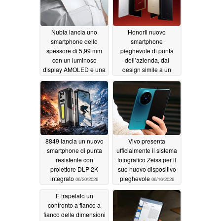
Nubia lancia uno
HonorIl nuovo
smartphone dello
smartphone
spessore di 5,99 mm
pieghevole di punta
con un luminoso
dell’azienda, dal
display AMOLED e una
design simile a un
fotocamera da 108 MP
libro, è ora disponibile
in Europa
07/09/2026
07/01/2026
8849 lancia un nuovo
Vivo presenta
smartphone di punta
ufficialmente il sistema
resistente con
fotografico Zeiss per il
proiettore DLP 2K
suo nuovo dispositivo
integrato
pieghevole
06/20/2026
06/16/2026
È trapelato un
confronto a fianco a
fianco delle dimensioni