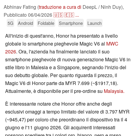
Abhinav Fating (
traduzione a cura di
DeepL / Ninh Duy),
Pubblicato
06/04/2026
🇺🇸
🇪🇸
...
5G
Android
Foldable
Smartphone
Launch
All'inizio di quest'anno, Honor ha presentato a livello
globale lo smartphone pieghevole Magic V6 al
MWC
2026
. Ora, l'azienda ha finalmente lanciato il suo
smartphone pieghevole di nuova generazione Magic V6 in
stile libro in Malesia e a Singapore, segnando l'inizio del
suo debutto globale. Per quanto riguarda il prezzo, il
Magic V6 di Honor parte da MYR 7.699 (~$1917,18).
Attualmente, è disponibile per il pre-ordine su
Malaysia.
È interessante notare che Honor offre anche degli
esclusivi omaggi a tempo limitato del valore di 3.797 MYR
(~945,47) per coloro che preordinano il dispositivo tra il 4
giugno e l'11 giugno 2026. Gli acquirenti interessati
possono scegliere tra i colori oro, bianco, nero e rosso.