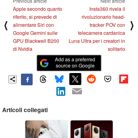
Previous article
Next article
Apple secondo quanto
Insta360 rivela il
riferito, si prevede di
rivoluzionario head-
⟨
⟩
alimentare Siri con
tracker POV con
Google Gemini sulle
telecamera cardanica
GPU Blackwell B200
Luna Ultra per i creatori in
di Nvidia
solitario
Add as a preferred
source on Google
Articoli collegati