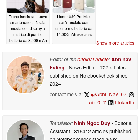
Tecno lancia un nuovo
Honor X80 Pro Max
smartphone di fascia
sarà lanciato con
media con display a
un'enorme batteria da
matrice di punti e
11.000mAh
06/09/2026
batteria da 8.000 mAh
Show more articles
06/12/2026
Editor of the
original article
:
Abhinav
Fating
- News Editor
- 727 articles
published on Notebookcheck
since
2024
contact me via:
@Abhi_Nav_07
,
_ab_0_7
,
LinkedIn
Translator:
Ninh Ngoc Duy
- Editorial
Assistant
- 816412 articles published
on Notebookcheck
since 2008