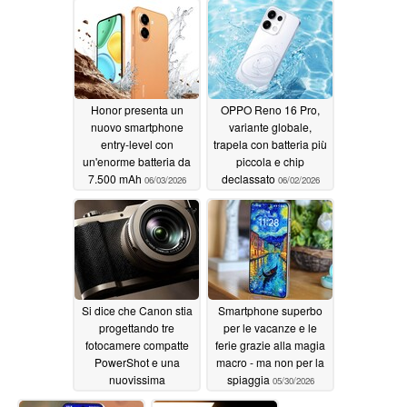
06/04/2026
Honor presenta un
OPPO Reno 16 Pro,
nuovo smartphone
variante globale,
entry-level con
trapela con batteria più
un'enorme batteria da
piccola e chip
7.500 mAh
declassato
06/03/2026
06/02/2026
Si dice che Canon stia
Smartphone superbo
progettando tre
per le vacanze e le
fotocamere compatte
ferie grazie alla magia
PowerShot e una
macro - ma non per la
nuovissima
spiaggia
05/30/2026
applicazione
06/02/2026