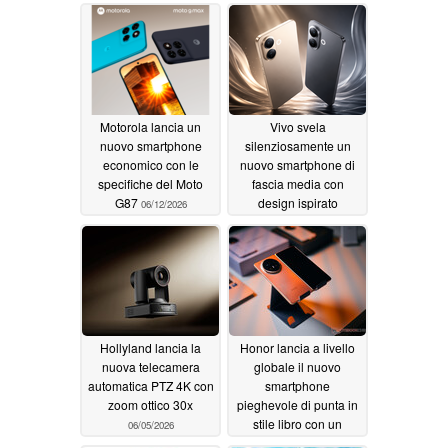
Motorola lancia un
Vivo svela
nuovo smartphone
silenziosamente un
economico con le
nuovo smartphone di
specifiche del Moto
fascia media con
G87
design ispirato
06/12/2026
all'iPhone 17
06/06/2026
Hollyland lancia la
Honor lancia a livello
nuova telecamera
globale il nuovo
automatica PTZ 4K con
smartphone
zoom ottico 30x
pieghevole di punta in
stile libro con un
06/05/2026
design ultra-sottile