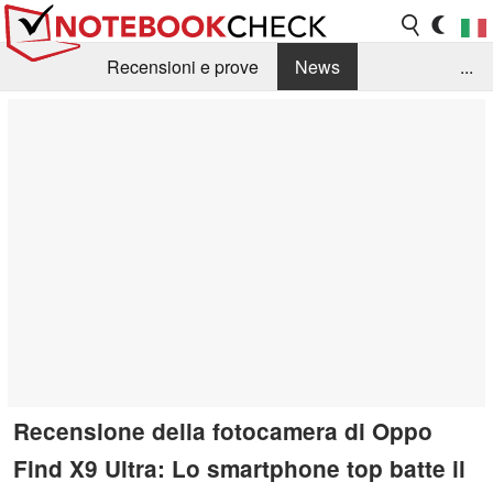
Recensioni e prove
News
...
Raccolta di recensioni
Info Techniche / Tips
Guida agli acquisti
Search
Contact
Recensione della fotocamera di Oppo
Find X9 Ultra: Lo smartphone top batte il