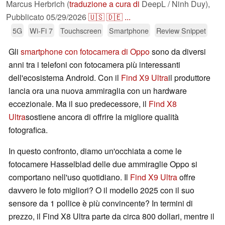
Marcus Herbrich (
traduzione a cura di
DeepL / Ninh Duy),
Pubblicato
05/29/2026
🇺🇸
🇩🇪
...
5G
Wi-Fi 7
Touchscreen
Smartphone
Review Snippet
Gli
smartphone con fotocamera di Oppo
sono da diversi
anni tra i telefoni con fotocamera più interessanti
dell'ecosistema Android. Con il
Find X9 Ultra
il produttore
lancia ora una nuova ammiraglia con un hardware
eccezionale. Ma il suo predecessore, il
Find X8
Ultra
sostiene ancora di offrire la migliore qualità
fotografica.
In questo confronto, diamo un'occhiata a come le
fotocamere Hasselblad delle due ammiraglie Oppo si
comportano nell'uso quotidiano. Il
Find X9 Ultra
offre
davvero le foto migliori? O il modello 2025 con il suo
sensore da 1 pollice è più convincente? In termini di
prezzo, il Find X8 Ultra parte da circa 800 dollari, mentre il