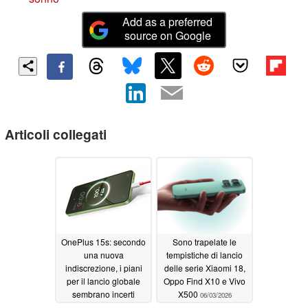
Add as a preferred
source on Google
Articoli collegati
OnePlus 15s: secondo
Sono trapelate le
una nuova
tempistiche di lancio
indiscrezione, i piani
delle serie Xiaomi 18,
per il lancio globale
Oppo Find X10 e Vivo
sembrano incerti
X500
06/03/2026
06/19/2026