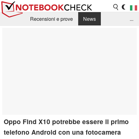
Recensioni e prove
News
...
Raccolta di recensioni
Info Techniche / Tips
Guida agli acquisti
Search
Contact
Oppo Find X10 potrebbe essere il primo
telefono Android con una fotocamera