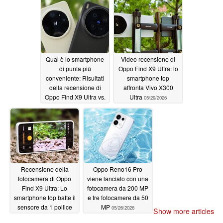
Qual è lo smartphone
Video recensione di
di punta più
Oppo Find X9 Ultra: lo
conveniente: Risultati
smartphone top
della recensione di
affronta Vivo X300
Oppo Find X9 Ultra vs.
Ultra
05/29/2026
Vivo X300 Ultra
05/29/2026
Recensione della
Oppo Reno16 Pro
fotocamera di Oppo
viene lanciato con una
Find X9 Ultra: Lo
fotocamera da 200 MP
smartphone top batte il
e tre fotocamere da 50
sensore da 1 pollice
MP
05/26/2026
Show more articles
essendo più