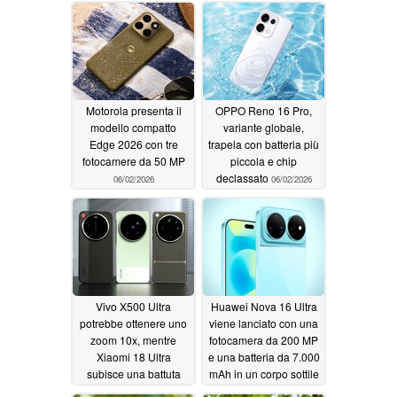
Motorola presenta il
OPPO Reno 16 Pro,
modello compatto
variante globale,
Edge 2026 con tre
trapela con batteria più
fotocamere da 50 MP
piccola e chip
declassato
06/02/2026
06/02/2026
Vivo X500 Ultra
Huawei Nova 16 Ultra
potrebbe ottenere uno
viene lanciato con una
zoom 10x, mentre
fotocamera da 200 MP
Xiaomi 18 Ultra
e una batteria da 7.000
subisce una battuta
mAh in un corpo sottile
d'arresto
06/02/2026
06/01/2026