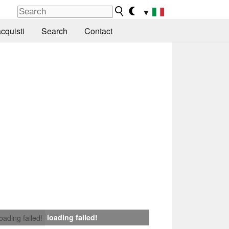
▼
cquisti
Search
Contact
loading failed!
loading failed!