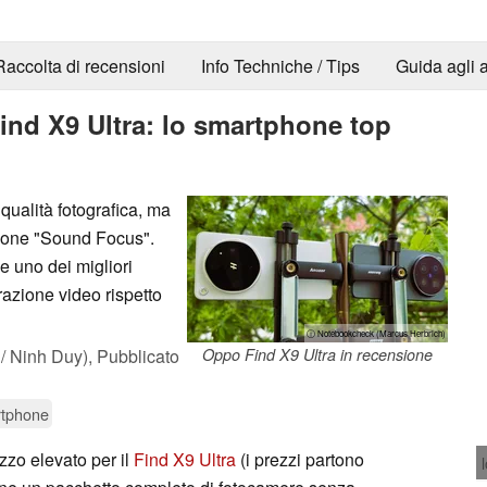
Raccolta di recensioni
Info Techniche / Tips
Guida agli a
ind X9 Ultra: lo smartphone top
qualità fotografica, ma
zione "Sound Focus".
 uno dei migliori
azione video rispetto
ⓘ Notebookcheck (Marcus Herbrich)
/ Ninh Duy),
Pubblicato
Oppo Find X9 Ultra in recensione
tphone
zo elevato per il
Find X9 Ultra
(i prezzi partono