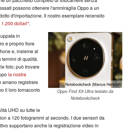
tiene un pacchetto completo di fotocamere senza
eressati possono ottenere l'ammiraglia Oppo a un
otto d'importazione. Il nostro esemplare recensito
1.200 dollari
.
luppata in
o e proprio fiore
phone e, insieme al
 termini di qualità.
le foto; può trovare
 Oppo
la nostra
e amano registrare
ⓘ Notebookcheck (Marcus Herbrich)
o il loro tornaconto
Oppo Find X9 Ultra testato da
Notebookcheck
alità UHD su tutte le
sion a 120 fotogrammi al secondo. I due sensori da
ttivo supportano anche la registrazione video in