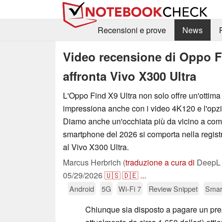
Recensioni e prove
News
Video recensione di Oppo F
affronta Vivo X300 Ultra
L'Oppo Find X9 Ultra non solo offre un'ottima 
impressiona anche con i video 4K120 e l'op
Diamo anche un'occhiata più da vicino a come
smartphone del 2026 si comporta nella registr
al Vivo X300 Ultra.
Marcus Herbrich (
traduzione a cura di
DeepL 
05/29/2026
🇺🇸
🇩🇪
...
Android
5G
Wi-Fi 7
Review Snippet
Smar
Chiunque sia disposto a pagare un prez