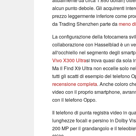
attualmente da circa 1.650 dollari) ot
alcun punto debole. Gli acquirenti int
prezzo leggermente inferiore come prod
da Trading Shenzhen parte da
meno di 
La configurazione della fotocamera svi
collaborazione con Hasselblad è un ver
all'occhiello nel segmento degli smart
Vivo X300 Ultra
si trova quasi da sola in
Ma il Find X9 Ultra non eccelle solo nel
tutti gli scatti di esempio del telefono
recensione completa
. Anche coloro ch
video con il proprio smartphone, avrann
con il telefono Oppo.
Il telefono di punta registra video in qu
lunghezze focali e persino in Dolby Vi
200 MP per il grandangolo e il teleobie