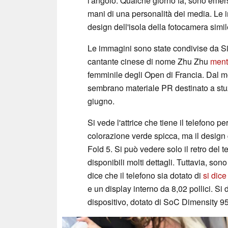
l'angolo. Qualche giorno fa, sono emers
mani di una personalità dei media. Le
design dell'isola della fotocamera simil
Le immagini sono state condivise da Si
cantante cinese di nome Zhu Zhu
mentr
femminile degli Open di Francia. Dal m
sembrano materiale PR destinato a stuzz
giugno.
Si vede l'attrice che tiene il telefono 
colorazione verde spicca, ma il design
Fold 5. Si può vedere solo il retro del
disponibili molti dettagli. Tuttavia, son
dice che il telefono sia dotato di
si dice
e un display interno da 8,02 pollici. Si
dispositivo, dotato di SoC Dimensity 9