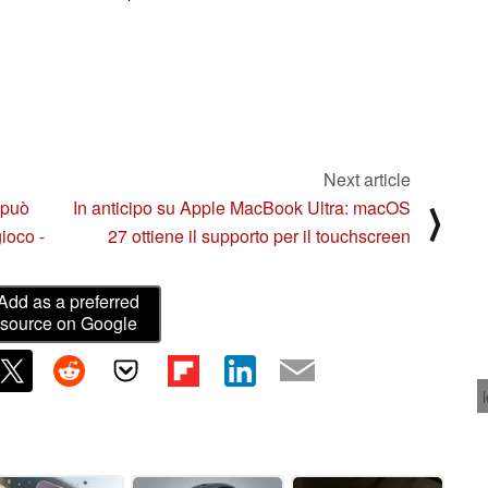
Next article
 può
In anticipo su Apple MacBook Ultra: macOS
⟩
gioco -
27 ottiene il supporto per il touchscreen
Add as a preferred
source on Google