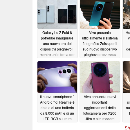
Galaxy Lo Z Fold 8
Vivo presenta
Ho
potrebbe inaugurare
ufficialmente il sistema
v
una nuova era dei
fotografico Zeiss per il
dispositivi pieghevoli,
suo nuovo dispositivo
de
mentre un informatore
pieghevole
06/16/2026
ne esalta il peso e la
piega
06/25/2026
Il nuovo smartphone "
Vivo annuncia nuovi
Android " di Realme è
importanti
s
dotato di una batteria
aggiornamenti della
nu
da 8.000 mAh e di un
fotocamera per X200
LED RGB sul retro
Ultra e altri moderni
flagships
al
06/11/2026
06/07/2026
Sh