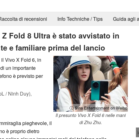
Raccolta di recensioni
Info Techniche / Tips
Guida agli a
Z Fold 8 Ultra è stato avvistato in
e e familiare prima del lancio
il Vivo X Fold 6, in
 di un importante
lefono è previsto per
L / Ninh Duy),
ⓘ Sina Entertainment on Weibo
Il presunto Vivo X Fold 6 nelle mani
di Zhu Zhu.
mmiraglia pieghevole, il
no è proprio dietro