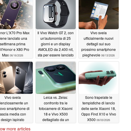
nor L'X70 Pro Max
Il Vivo Watch GT 2, con
Vivo svela
iene lanciato una
un'autonomia di 25
ufficialmente nuovi
settimana prima
giorni e un display
dettagli sul suo
ll'Honor e X80 Pro
AMOLED da 2.400 nit,
prossimo smartphone
Max
sta per essere lanciato
pieghevole
06/16/2026
06/13/2026
in Europa
06/15/2026
Vivo svela
Leica vs. Zeiss:
Sono trapelate le
ilenziosamente un
confronto tra le
tempistiche di lancio
ovo smartphone di
fotocamere di Xiaomi
delle serie Xiaomi 18,
fascia media con
18 e Vivo X500
Oppo Find X10 e Vivo
design ispirato
dettagliato da un
X500
06/03/2026
l'iPhone 17
leaker
06/06/2026
06/05/2026
ow more articles