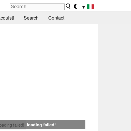
▼
cquisti
Search
Contact
loading failed!
loading failed!