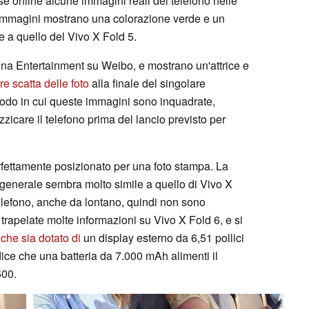
e online alcune immagini reali del telefono nelle
 immagini mostrano una colorazione verde e un
e a quello del Vivo X Fold 5.
na Entertainment su Weibo, e mostrano un'attrice e
e scatta delle foto
alla finale del singolare
odo in cui queste immagini sono inquadrate,
icare il telefono prima del lancio previsto per
perfettamente posizionato per una foto stampa. La
 generale sembra molto simile a quello di Vivo X
 telefono, anche da lontano, quindi non sono
o trapelate molte informazioni su Vivo X Fold 6, e si
 che sia dotato di
un display esterno da 6,51 pollici
 dice che una batteria da 7.000 mAh alimenti il
500.