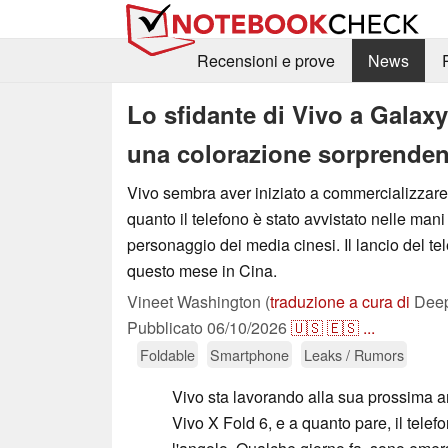
Recensioni e prove
News
Lo sfidante di Vivo a Galaxy 
una colorazione sorprendent
Vivo sembra aver iniziato a commercializzare 
quanto il telefono è stato avvistato nelle mani
personaggio dei media cinesi. Il lancio del te
questo mese in Cina.
Vineet Washington (
traduzione a cura di
Deep
Pubblicato
06/10/2026
🇺🇸
🇪🇸
...
Foldable
Smartphone
Leaks / Rumors
Vivo sta lavorando alla sua prossima a
Vivo X Fold 6, e a quanto pare, il telefo