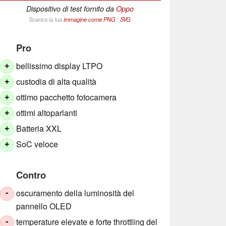
Dispositivo di test fornito da
Oppo
Scarica la tua
immagine come
PNG
/
SVG
Pro
bellissimo display LTPO
+
custodia di alta qualità
+
ottimo pacchetto fotocamera
+
ottimi altoparlanti
+
Batteria XXL
+
SoC veloce
+
Contro
oscuramento della luminosità del
-
pannello OLED
temperature elevate e forte throttling del
-