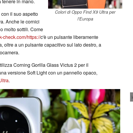
 tenere in mano.
Colori di Oppo Find X9 Ultra per
 con il suo aspetto
l'Europa
va. Anche le cornici
no molto sottili. Come
k-check.com/https://
c'è un pulsante liberamente
, oltre a un pulsante capacitivo sul lato destro, a
otocamera.
ilizza Corning Gorilla Glass Victus 2 per il
una versione Soft Light con un pannello opaco,
ltra
.