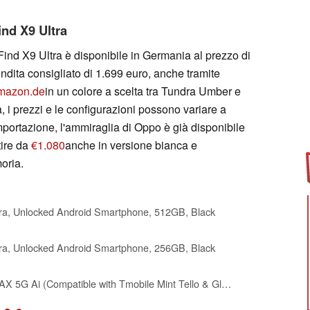
ind X9 Ultra
 Find X9 Ultra è disponibile in Germania al prezzo di
ndita consigliato di 1.699 euro, anche tramite
mazon.de
in un colore a scelta tra Tundra Umber e
 i prezzi e le configurazioni possono variare a
ortazione, l'ammiraglia di Oppo è già disponibile
ire da
€1.080
anche in versione bianca e
oria.
ra, Unlocked Android Smartphone, 512GB, Black
ra, Unlocked Android Smartphone, 256GB, Black
XIAOMI Poco X8 PRO MAX 5G Ai (Compatible with Tmobile Mint Tello & Global) (256GB + 12GB) 6.83" 50MP Gamers Phone NFC Dual sim Unlocked Model 2602BPC18G Liberado (Black)