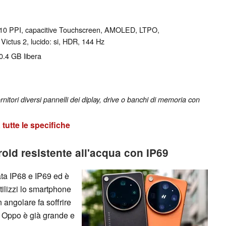
l 510 PPI, capacitive Touchscreen, AMOLED, LTPO,
ictus 2, lucido: si, HDR, 144 Hz
0.4 GB libera
nitori diversi pannelli dei diplay, drive o banchi di memoria con
tutte le specifiche
id resistente all'acqua con IP69
ata IP68 e IP69 ed è
tilizzi lo smartphone
 angolare fa soffrire
o Oppo è già grande e