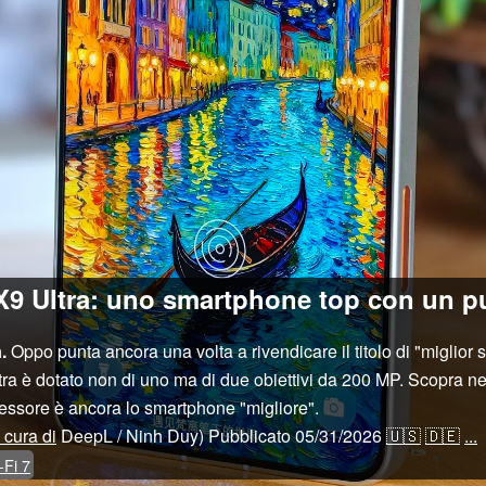
X9 Ultra: uno smartphone top con un p
.
Oppo punta ancora una volta a rivendicare il titolo di "miglio
Ultra è dotato non di uno ma di due obiettivi da 200 MP. Scopra 
cessore è ancora lo smartphone "migliore".
 cura di
DeepL / Ninh Duy)
Pubblicato
05/31/2026
🇺🇸
🇩🇪
...
-Fi 7