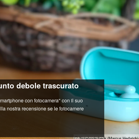
unto debole trascurato
r smartphone con fotocamera" con il suo
nella nostra recensione se le fotocamere
ⓘ Notebookcheck (Marcus Herbrich)