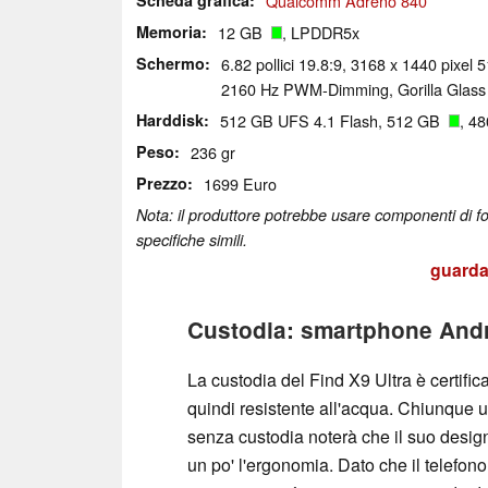
Qualcomm Adreno 840
Memoria
12 GB
, LPDDR5x
Schermo
6.82 pollici 19.8:9, 3168 x 1440 pixe
2160 Hz PWM-Dimming, Gorilla Glass V
Harddisk
512 GB UFS 4.1 Flash, 512 GB
, 48
Peso
236 gr
Prezzo
1699 Euro
Nota: il produttore potrebbe usare componenti di for
specifiche simili.
guarda 
Custodia: smartphone Andro
La custodia del Find X9 Ultra è certific
quindi resistente all'acqua. Chiunque u
senza custodia noterà che il suo design
un po' l'ergonomia. Dato che il telefon