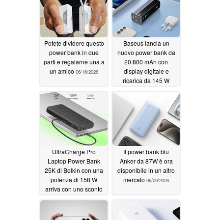
Potete dividere questo
Baseus lancia un
power bank in due
nuovo power bank da
parti e regalarne una a
20.800 mAh con
un amico
display digitale e
06/16/2026
ricarica da 145 W
06/12/2026
UltraCharge Pro
Il power bank blu
Laptop Power Bank
Anker da 87W è ora
25K di Belkin con una
disponibile in un altro
potenza di 158 W
mercato
06/09/2026
arriva con uno sconto
di lancio
06/10/2026