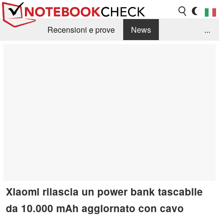
Recensioni e prove
News
...
Raccolta di recensioni
Info Techniche / Tips
Guida agli acquisti
Search
Contact
Xiaomi rilascia un power bank tascabile
da 10.000 mAh aggiornato con cavo