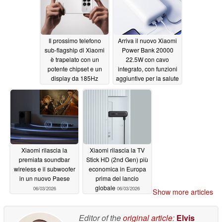
Il prossimo telefono
Arriva il nuovo Xiaomi
sub-flagship di Xiaomi
Power Bank 20000
è trapelato con un
22.5W con cavo
potente chipset e un
integrato, con funzioni
display da 185Hz
aggiuntive per la salute
della batteria
06/09/2026
06/06/2026
Xiaomi rilascia la
Xiaomi rilascia la TV
premiata soundbar
Stick HD (2nd Gen) più
wireless e il subwoofer
economica in Europa
in un nuovo Paese
prima del lancio
globale
06/03/2026
06/03/2026
Show more articles
Editor of the
original article
:
Elvis