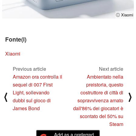
ⓘ Xiaomi
Fonte(i)
Xiaomi
Previous article
Next article
Amazon ora controlla il
Ambientato nella
sequel di 007 First
preistoria, questo
Light, sollevando
costruttore di città di
⟨
⟩
dubbi sul gioco di
sopravvivenza amato
James Bond
dall'86% dei giocatori è
scontato del 50% su
Steam
Add as a preferred