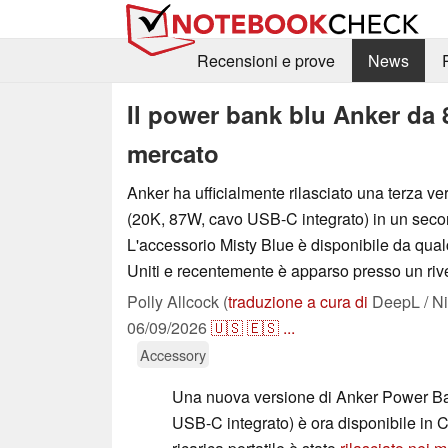
Recensioni e prove
News
Il power bank blu Anker da 
mercato
Anker ha ufficialmente rilasciato una terza 
(20K, 87W, cavo USB-C integrato) in un sec
L'accessorio Misty Blue è disponibile da qual
Uniti e recentemente è apparso presso un riv
Polly Allcock (
traduzione a cura di
DeepL / Ni
06/09/2026
🇺🇸
🇪🇸
...
Accessory
Una nuova versione di Anker Power B
USB-C integrato) è ora disponibile in 