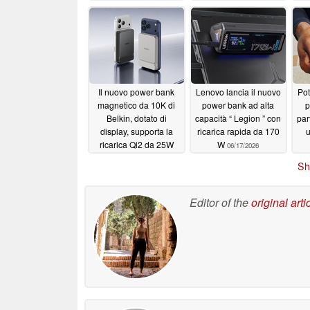
07/23/2026
Il nuovo power bank
Lenovo lancia il nuovo
Pot
magnetico da 10K di
power bank ad alta
p
Belkin, dotato di
capacità “ Legion ” con
par
display, supporta la
ricarica rapida da 170
ricarica Qi2 da 25W
W
06/17/2026
per iPhone e Pixel
Sh
06/25/2026
Editor of the
original arti