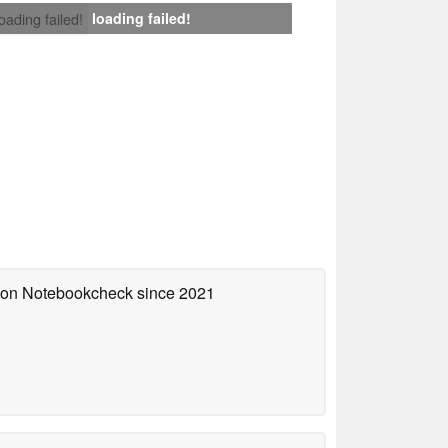
loading failed!
loading failed!
d on Notebookcheck
since 2021