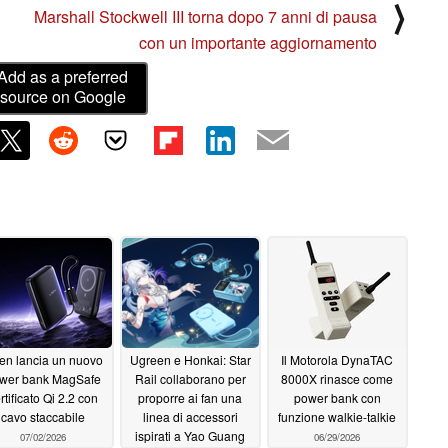
⟩
Marshall Stockwell III torna dopo 7 anni di pausa
con un importante aggiornamento
Add as a preferred
source on Google
sen lancia un nuovo
Ugreen e Honkai: Star
Il Motorola DynaTAC
wer bank MagSafe
Rail collaborano per
8000X rinasce come
rtificato Qi 2.2 con
proporre ai fan una
power bank con
cavo staccabile
linea di accessori
funzione walkie-talkie
ispirati a Yao Guang
07/02/2026
06/29/2026