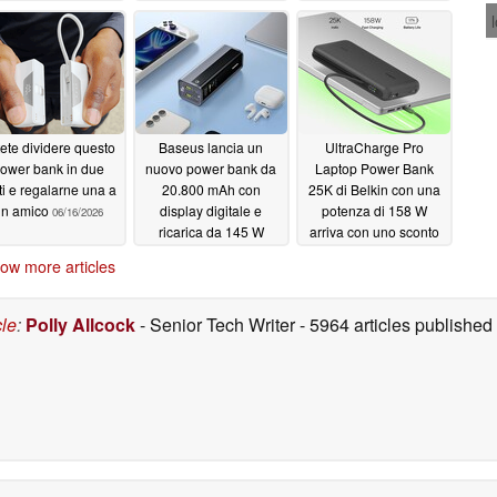
06/30/2026
ete dividere questo
Baseus lancia un
UltraCharge Pro
ower bank in due
nuovo power bank da
Laptop Power Bank
ti e regalarne una a
20.800 mAh con
25K di Belkin con una
un amico
display digitale e
potenza di 158 W
06/16/2026
ricarica da 145 W
arriva con uno sconto
di lancio
06/12/2026
06/10/2026
ow more articles
cle
:
Polly Allcock
- Senior Tech Writer
- 5964 articles publishe