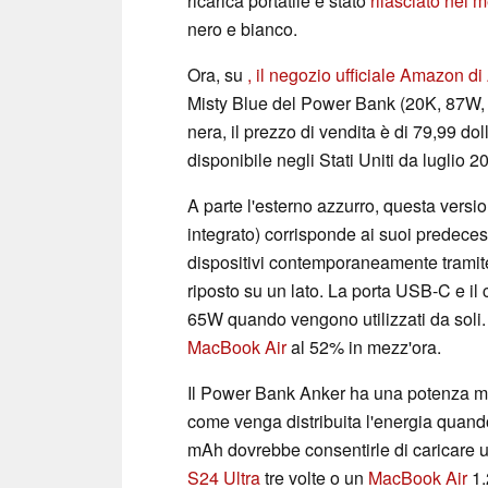
ricarica portatile è stato
rilasciato nei 
nero e bianco.
Ora, su
, il negozio ufficiale Amazon d
Misty Blue del Power Bank (20K, 87W, 
nera, il prezzo di vendita è di 79,99 do
disponibile negli Stati Uniti da luglio 2
A parte l'esterno azzurro, questa ver
integrato) corrisponde ai suoi predecess
dispositivi contemporaneamente tramite
riposto su un lato. La porta USB-C e i
65W quando vengono utilizzati da soli.
MacBook Air
al 52% in mezz'ora.
Il Power Bank Anker ha una potenza m
come venga distribuita l'energia quando
mAh dovrebbe consentirle di caricare 
S24 Ultra
tre volte o un
MacBook Air
1.