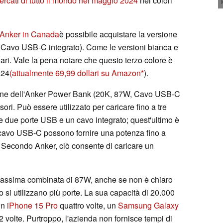
mercati di tutto il mondo nel maggio 2024
nei colori
i Anker in Canada
è possibile acquistare la versione
Cavo USB-C integrato). Come le versioni bianca e
llari. Vale la pena notare che questo terzo colore è
024
(attualmente 69,99 dollari su Amazon
).
sione dell'Anker Power Bank (20K, 87W, Cavo USB-C
ori. Può essere utilizzato per caricare fino a tre
 due porte USB e un cavo integrato; quest'ultimo è
l cavo USB-C possono fornire una potenza fino a
 Secondo Anker, ciò consente di caricare un
assima combinata di 87W, anche se non è chiaro
 si utilizzano più porte. La sua capacità di 20.000
un
iPhone 15 Pro
quattro volte, un
Samsung Galaxy
2 volte. Purtroppo, l'azienda non fornisce tempi di