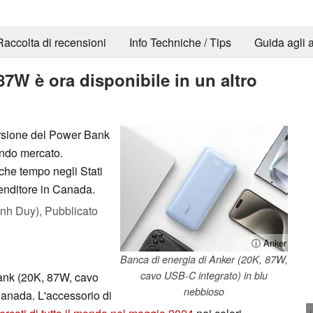
Raccolta di recensioni
Info Techniche / Tips
Guida agli a
87W è ora disponibile in un altro
versione del Power Bank
ondo mercato.
che tempo negli Stati
enditore in Canada.
nh Duy),
Pubblicato
ⓘ Anker
Banca di energia di Anker (20K, 87W,
cavo USB-C integrato) in blu
ank (20K, 87W, cavo
nebbioso
Canada. L'accessorio di