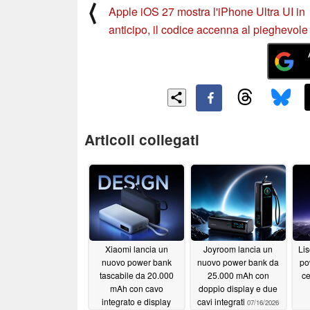
⟨
Apple iOS 27 mostra l'iPhone Ultra UI in
anticipo, il codice accenna al pieghevole
Articoli collegati
Xiaomi lancia un
Joyroom lancia un
Li
nuovo power bank
nuovo power bank da
po
tascabile da 20.000
25.000 mAh con
ce
mAh con cavo
doppio display e due
integrato e display
cavi integrati
07/16/2026