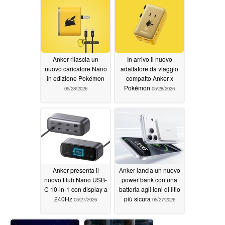
Anker rilascia un
In arrivo il nuovo
nuovo caricatore Nano
adattatore da viaggio
in edizione Pokémon
compatto Anker x
Pokémon
05/28/2026
05/28/2026
Anker presenta il
Anker lancia un nuovo
nuovo Hub Nano USB-
power bank con una
C 10-in-1 con display a
batteria agli ioni di litio
240Hz
più sicura
05/27/2026
05/27/2026