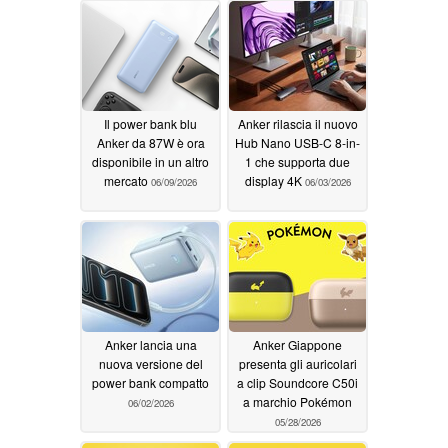
Il power bank blu
Anker rilascia il nuovo
Anker da 87W è ora
Hub Nano USB-C 8-in-
disponibile in un altro
1 che supporta due
mercato
display 4K
06/09/2026
06/03/2026
Anker lancia una
Anker Giappone
nuova versione del
presenta gli auricolari
power bank compatto
a clip Soundcore C50i
a marchio Pokémon
06/02/2026
05/28/2026