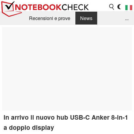
Recensioni e prove
News
...
Raccolta di recensioni
Info Techniche / Tips
Guida agli acquisti
Search
Contact
In arrivo il nuovo hub USB-C Anker 8-in-1
a doppio display