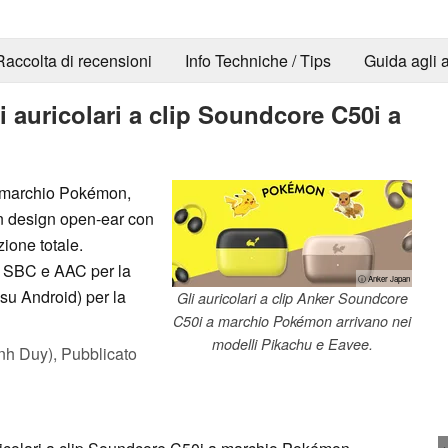
Raccolta di recensioni
Info Techniche / Tips
Guida agli a
 auricolari a clip Soundcore C50i a
a marchio Pokémon,
on design open-ear con
zione totale.
d SBC e AAC per la
ⓘ Anker Japan
su Android) per la
Gli auricolari a clip Anker Soundcore
C50i a marchio Pokémon arrivano nei
modelli Pikachu e Eavee.
nh Duy),
Pubblicato