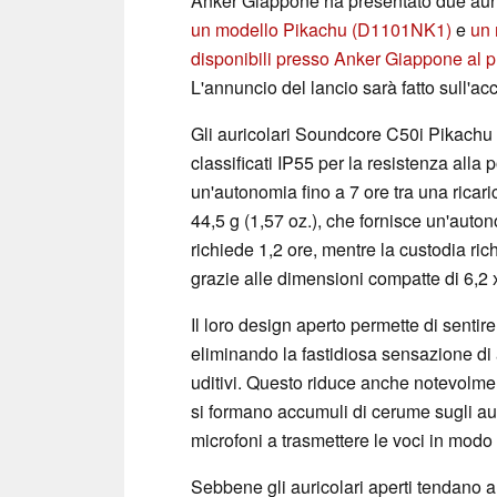
Anker Giappone ha presentato due aur
un modello Pikachu (D1101NK1)
e
un
disponibili presso Anker Giappone al p
L'annuncio del lancio sarà fatto sull'a
Gli auricolari Soundcore C50i Pikachu
classificati IP55 per la resistenza all
un'autonomia fino a 7 ore tra una ricarica
44,5 g (1,57 oz.), che fornisce un'autono
richiede 1,2 ore, mentre la custodia ric
grazie alle dimensioni compatte di 6,2 x 
Il loro design aperto permette di sentire
eliminando la fastidiosa sensazione di a
uditivi. Questo riduce anche notevolmen
si formano accumuli di cerume sugli aur
microfoni a trasmettere le voci in modo
Sebbene gli auricolari aperti tendano a 