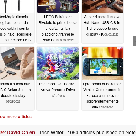
edMagic rilascia
LEGO Pokémon:
Anker rilascia il nuovo
egli auricolari da
Rivelate le prime borse
Hub Nano USB-C 8-in-
ioco cablati con la
di carta - ai fan
1 che supporta due
sibilità di scegliere
piacciono, tranne le
display 4K
06/03/2026
 un connettore USB-
Poké Balls
06/05/2026
C o da 3,5 mm
06/08/2026
 arrivo il nuovo hub
Pokémon TCG Pocket:
I pre-ordini di Pokémon
B-C Anker 8-in-1 a
Arriva Paradox Drive
Venti e Onde aprono in
doppio display
Europa a un prezzo
05/27/2026
sorprendentemente
05/28/2026
alto
05/20/2026
ow more articles
cle
:
David Chien
- Tech Writer
- 1064 articles published on No