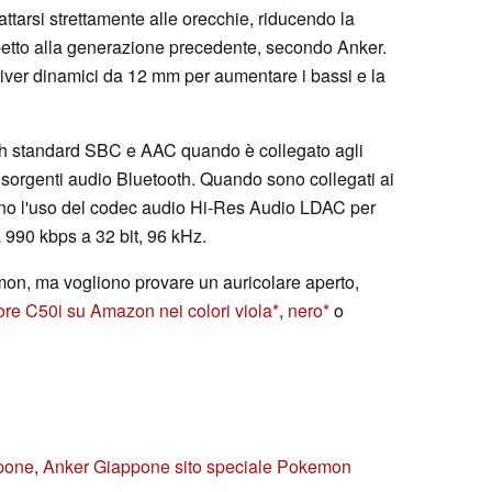
tarsi strettamente alle orecchie, riducendo la
petto alla generazione precedente, secondo Anker.
river dinamici da 12 mm per aumentare i bassi e la
oth standard SBC e AAC quando è collegato agli
sorgenti audio Bluetooth. Quando sono collegati ai
rtano l'uso del codec audio Hi-Res Audio LDAC per
a 990 kbps a 32 bit, 96 kHz.
émon, ma vogliono provare un auricolare aperto,
re C50i su Amazon nei colori viola
,
nero
o
pone
,
Anker Giappone sito speciale Pokemon