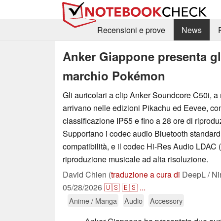
Recensioni e prove
News
Anker Giappone presenta gli
marchio Pokémon
Gli auricolari a clip Anker Soundcore C50i, 
arrivano nelle edizioni Pikachu ed Eevee, c
classificazione IP55 e fino a 28 ore di riprodu
Supportano i codec audio Bluetooth standar
compatibilità, e il codec Hi-Res Audio LDAC (
riproduzione musicale ad alta risoluzione.
David Chien (
traduzione a cura di
DeepL / Ni
05/28/2026
🇺🇸
🇪🇸
...
Anime / Manga
Audio
Accessory