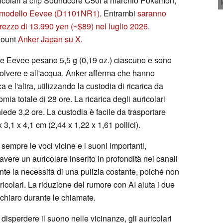
icolari a clip Soundcore C50i a marchio Pokémon,
 modello Eevee (D1101NR1)
. Entrambi
saranno
rezzo di 13.990 yen (~$89) nel luglio 2026
.
ccount
Anker Japan su X
.
 e Eevee pesano 5,5 g (0,19 oz.) ciascuno e sono
a polvere e all'acqua. Anker afferma che hanno
 e l'altra, utilizzando la custodia di ricarica da
mia totale di 28 ore. La ricarica degli auricolari
hiede 3,2 ore. La custodia è facile da trasportare
3,1 x 4,1 cm (2,44 x 1,22 x 1,61 pollici).
 sempre le voci vicine e i suoni importanti,
vere un auricolare inserito in profondità nei canali
te la necessità di una pulizia costante, poiché non
icolari. La riduzione del rumore con AI aiuta i due
 chiaro durante le chiamate.
disperdere il suono nelle vicinanze, gli auricolari