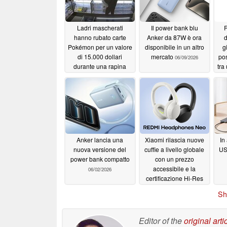
Ladri mascherati
Il power bank blu
R
hanno rubato carte
Anker da 87W è ora
d
Pokémon per un valore
disponibile in un altro
g
di 15.000 dollari
mercato
pos
06/09/2026
durante una rapina
tra
durata 40 secondi in
California
06/13/2026
Anker lancia una
Xiaomi rilascia nuove
In
nuova versione del
cuffie a livello globale
US
power bank compatto
con un prezzo
accessibile e la
06/02/2026
certificazione Hi-Res
Audio
05/29/2026
Sh
Editor of the
original arti