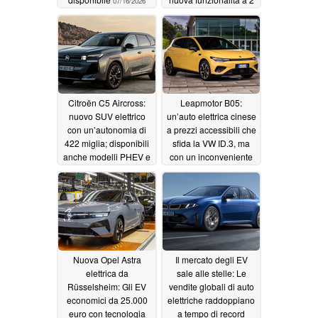
07/16/2026
milioni di auto
07/08/2026
Citroën C5 Aircross:
Leapmotor B05:
nuovo SUV elettrico
un’auto elettrica cinese
con un’autonomia di
a prezzi accessibili che
422 miglia; disponibili
sfida la VW ID.3, ma
anche modelli PHEV e
con un inconveniente
ibridi
07/07/2026
06/17/2026
Nuova Opel Astra
Il mercato degli EV
elettrica da
sale alle stelle: Le
Rüsselsheim: Gli EV
vendite globali di auto
economici da 25.000
elettriche raddoppiano
euro con tecnologia
a tempo di record