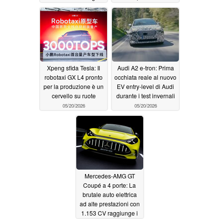
cinese daranno il via a
05/21/2026
un'inversione di
tendenza?
06/09/2026
Xpeng sfida Tesla: Il
Audi A2 e-tron: Prima
robotaxi GX L4 pronto
occhiata reale al nuovo
per la produzione è un
EV entry-level di Audi
cervello su ruote
durante i test invernali
05/20/2026
05/20/2026
Mercedes-AMG GT
Coupé a 4 porte: La
brutale auto elettrica
ad alte prestazioni con
1.153 CV raggiunge i