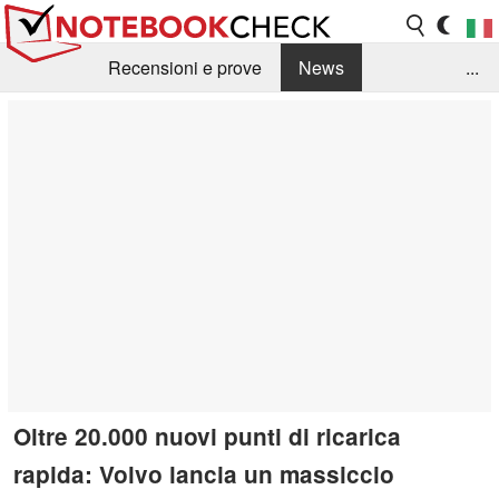
Recensioni e prove
News
...
Raccolta di recensioni
Info Techniche / Tips
Guida agli acquisti
Search
Contact
Oltre 20.000 nuovi punti di ricarica
rapida: Volvo lancia un massiccio