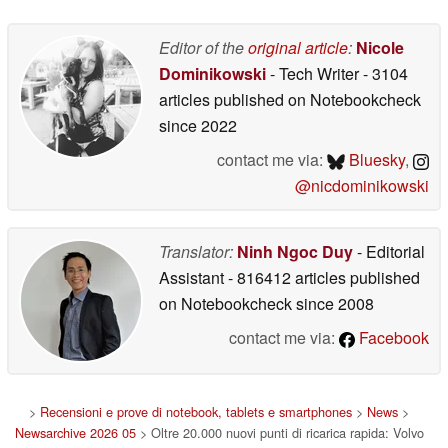
125 km/h in 6,4
secondi
05/20/2026
Editor of the
original article
:
Nicole
Dominikowski
- Tech Writer
- 3104
articles published on Notebookcheck
since 2022
contact me via:
Bluesky
,
@nicdominikowski
Translator:
Ninh Ngoc Duy
- Editorial
Assistant
- 816412 articles published
on Notebookcheck
since 2008
contact me via:
Facebook
>
Recensioni e prove di notebook, tablets e smartphones
>
News
>
Newsarchive 2026 05
> Oltre 20.000 nuovi punti di ricarica rapida: Volvo