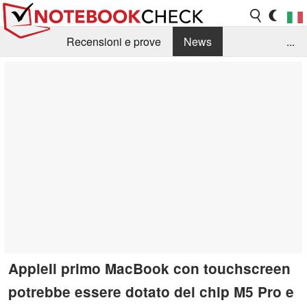
Recensioni e prove
News
...
Raccolta di recensioni
Info Techniche / Tips
Guida agli acquisti
Search
Contact
AppleIl primo MacBook con touchscreen
potrebbe essere dotato dei chip M5 Pro e