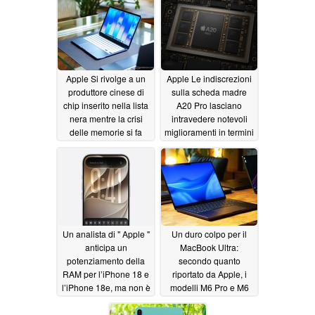
Apple Si rivolge a un
Apple Le indiscrezioni
produttore cinese di
sulla scheda madre
chip inserito nella lista
A20 Pro lasciano
nera mentre la crisi
intravedere notevoli
delle memorie si fa
miglioramenti in termini
sentire
di memoria e design
06/27/2026
06/27/2026
Un analista di " Apple "
Un duro colpo per il
anticipa un
MacBook Ultra:
potenziamento della
secondo quanto
RAM per l’iPhone 18 e
riportato da Apple, i
l’iPhone 18e, ma non è
modelli M6 Pro e M6
quello che pensate
Max sarebbero stati
cancellati