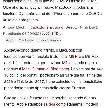
pollici sono attesi tra la fine del 2026 e l’inizio del 2027.
Oltre al display touch, il nuovo MacBook introdurrà la
funzione Dynamic Island dell’iPhone, un pannello OLED e
un telaio riprogettato.
Antony Muchiri (
traduzione a cura di
DeepL / Ninh Duy),
Pubblicato
06/29/2026
🇺🇸
🇩🇪
...
Apple
MacBook
Leaks / Rumors
AppleSecondo quanto riferito, il MacBook con
touchscreen verrà lanciato insieme al
M5 Pro
e M5 Max,
anziché attendere la generazione M7, secondo quanto
riportato d
Mark Gurman di Bloomberg
. Le versioni da 14 e
16 pollici dei portatili potrebbero arrivare già tra la fine del
2026 e l’inizio del 2027, il che coincide con le tempistiche
precedentemente riportate dallo stesso Gurman.
Questa notizia è interessante perché, secondo quanto
riferito, Apple starebbe
salterà
completamente i modelli