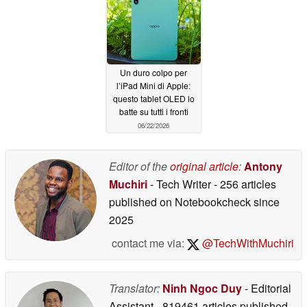
06/27/2026
06/26/2026
Un duro colpo per
l’iPad Mini di Apple:
questo tablet OLED lo
batte su tutti i fronti
06/22/2026
Editor of the
original article
:
Antony
Muchiri
- Tech Writer
- 256 articles
published on Notebookcheck
since
2025
contact me via:
@TechWithMuchiri
Translator:
Ninh Ngoc Duy
- Editorial
Assistant
- 819461 articles published