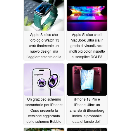
Apple Si dice che
Apple Si dice che il
l’orologio Watch 13
MacBook Ultra sia in
avrà finalmente un
grado di visualizzare
nuovo design, ma
molti più colori rispetto
l’aggiornamento della
al semplice DCI-P3
batteria rimane incerto
06/30/2026
07/01/2026
Un grazioso schermo
iPhone 18 Pro e
secondario per iPhone:
iPhone Ultra: un
Oppo presenta la
analista di Bloomberg
versione aggiornata
indica la probabile
dello schermo Bubble
data di lancio dell’
per i selfie
Apple
06/30/2026
06/29/2026