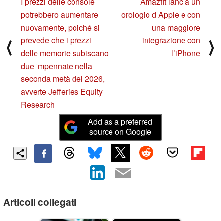
I prezzi delle console
Amazfit lancia un
potrebbero aumentare
orologio d Apple e con
nuovamente, poiché si
una maggiore
prevede che i prezzi
integrazione con
⟨
⟩
delle memorie subiscano
l’iPhone
due impennate nella
seconda metà del 2026,
avverte Jefferies Equity
Research
Add as a preferred
source on Google
Articoli collegati