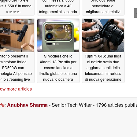
sta 1.550 € in meno
automatica a 40
beneficiare di
fotogrammi al secondo
miglioramenti relativi
06/25/2026
e registrazione video
alla batteria e
8K in modalità "open-
all’autofocus
06/25/2026
gate"
06/25/2026
aono presenta il
Si vocifera che lo
Fujifilm X-T6: una fuga
microfono ibrido
Xiaomi 18 Pro stia per
di notizie svela due
PD500W con
essere lanciato a
aggiornamenti della
nologia AI, pensato
livello globale con una
fotocamera mirrorless
r lo streaming live
nuova fotocamera
di nuova generazione
ireless, dotato di
LOFIC
di Fuji
06/18/2026
06/18/2026
ow more articles
o a 32 bit in virgola
bile e registratore
integrato
06/19/2026
cle
:
Anubhav Sharma
- Senior Tech Writer
- 1796 articles pub