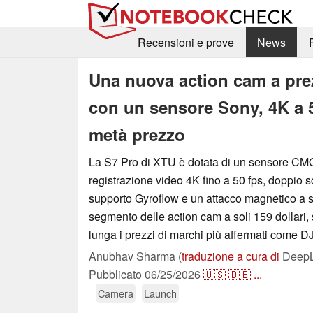
Recensioni e prove
News
Una nuova action cam a prez
con un sensore Sony, 4K a 5
metà prezzo
La S7 Pro di XTU è dotata di un sensore CMO
registrazione video 4K fino a 50 fps, doppio 
supporto Gyroflow e un attacco magnetico a s
segmento delle action cam a soli 159 dollari,
lunga i prezzi di marchi più affermati come D
Anubhav Sharma (
traduzione a cura di
DeepL 
Pubblicato
06/25/2026
🇺🇸
🇩🇪
...
Camera
Launch