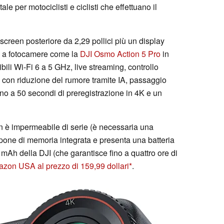
e per motociclisti e ciclisti che effettuano il
creen posteriore da 2,29 pollici più un display
to a fotocamere come la
DJI Osmo Action 5 Pro
in
ibili Wi-Fi 6 a 5 GHz, live streaming, controllo
s con riduzione del rumore tramite IA, passaggio
ino a 50 secondi di preregistrazione in 4K e un
on è impermeabile di serie (è necessaria una
pone di memoria integrata e presenta una batteria
mAh della DJI (che garantisce fino a quattro ore di
azon USA al prezzo di 159,99 dollari
.