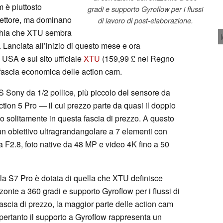
 è piuttosto
gradi e supporto Gyroflow per i flussi
ettore, ma dominano
di lavoro di post-elaborazione.
cchia che XTU sembra
Lanciata all’inizio di questo mese e ora
USA e sul sito ufficiale
XTU
(159,99 £ nel Regno
a fascia economica delle action cam.
 Sony da 1/2 pollice, più piccolo del sensore da
ction 5 Pro — il cui prezzo parte da quasi il doppio
o solitamente in questa fascia di prezzo. A questo
n obiettivo ultragrandangolare a 7 elementi con
a F2.8, foto native da 48 MP e video 4K fino a 50
 la S7 Pro è dotata di quella che XTU definisce
zzonte a 360 gradi e supporto Gyroflow per i flussi di
fascia di prezzo, la maggior parte delle action cam
pertanto il supporto a Gyroflow rappresenta un