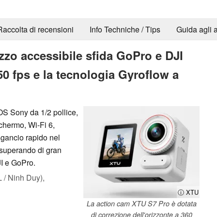
Raccolta di recensioni
Info Techniche / Tips
Guida agli a
zo accessibile sfida GoPro e DJI
0 fps e la tecnologia Gyroflow a
S Sony da 1/2 pollice,
schermo, Wi-Fi 6,
gancio rapido nel
 superando di gran
JI e GoPro.
/ Ninh Duy),
ⓘ XTU
La action cam XTU S7 Pro è dotata
di correzione dell'orizzonte a 360