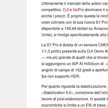
Ultimamente il mercato delle action cam
competitivo.
DJI
e
GoPro
dominano il s
anche i prezzi. È proprio questa la ni
voler colmare con la sua nuova S7 Pro. 
disponibile a 159,99 dollari su Amazon 
Unito), si rivolge specificatamente all
La S7 Pro è dotata di un sensore CMOS
1/1,3 pollici presente sulla DJI Osmo A
— ma più grande di quelli che si trovan
si aggiungono un ISP AI HiSilicon di
,
u
angolo di campo di 152 gradi e apertur
fps con supporto HDR.
Per quanto riguarda la stabilizzazione,
«Stabilization 5.0», correzione dell’ori
lavoro di post-elaborazione. In questa 
economiche si limita a un EIS di base, 