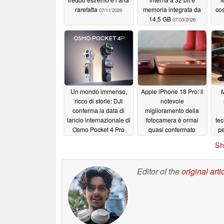
rarefatta
memoria integrata da
co
07/11/2026
14,5 GB
07/03/2026
Un mondo immenso,
Apple iPhone 18 Pro: il
M
ricco di storie: DJI
notevole
conferma la data di
miglioramento della
lancio internazionale di
fotocamera è ormai
tec
Osmo Pocket 4 Pro
quasi confermato
pe
w
06/24/2026
06/23/2026
Sh
audi
mo
Editor of the
original arti