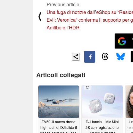
Previous article
Una fuga di notizie dall’eShop su “Resid
⟨
Evil: Veronica” conferma il supporto per g
Amiibo e l’HDR
Articoli collegati
EV50: il nuovo drone
DJI lancia il Mic Mini
Il
high-tech di DJI sfida il
2S con registrazione
mm 
freddo estremo e l’aria
interna a 32 bit e
l