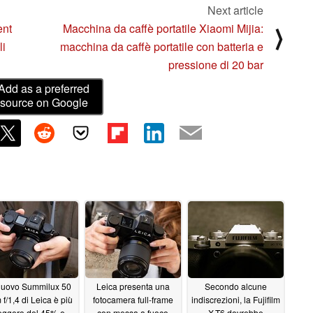
Next article
ent
Macchina da caffè portatile Xiaomi Mijia:
⟩
li
macchina da caffè portatile con batteria e
pressione di 20 bar
Add as a preferred
source on Google
 nuovo Summilux 50
Leica presenta una
Secondo alcune
f/1,4 di Leica è più
fotocamera full-frame
indiscrezioni, la Fujifilm
eggero del 45% e
con messa a fuoco
X-T6 dovrebbe