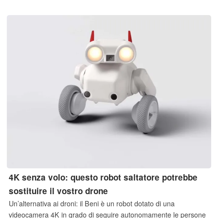
fotocamera il prossimo anno. Il rapporto di settore fornisce
inoltre dettagli specifici su tutte le fotocamere del Galaxy S27
Pro, compreso un teleobiettivo piuttosto deludente. Le ragioni
alla base di queste decisioni non sorprenderanno nessuno degli
addetti ai lavori di Samsung.
4K senza volo: questo robot saltatore potrebbe
sostituire il vostro drone
Un’alternativa ai droni: il Beni è un robot dotato di una
videocamera 4K in grado di seguire autonomamente le persone