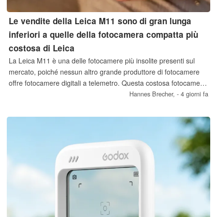
Le vendite della Leica M11 sono di gran lunga
inferiori a quelle della fotocamera compatta più
costosa di Leica
La Leica M11 è una delle fotocamere più insolite presenti sul
mercato, poiché nessun altro grande produttore di fotocamere
offre fotocamere digitali a telemetro. Questa costosa fotocamera
full-frame, priva di autofocus e stabilizzazione dell’immagine, a
Hannes Brecher,
- 4 giorni fa
quanto pare non registra vendite neanche lontanamente
paragonabili a quelle della fotocamera compatta più costosa di
Leica.