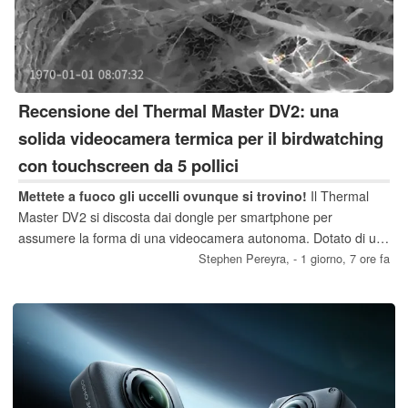
Recensione del Thermal Master DV2: una
solida videocamera termica per il birdwatching
con touchscreen da 5 pollici
Mettete a fuoco gli uccelli ovunque si trovino!
Il Thermal
Master DV2 si discosta dai dongle per smartphone per
assumere la forma di una videocamera autonoma. Dotato di un
sensore VOx da 256×192, una batteria da 5000 mAh e un
Stephen Pereyra,
- 1 giorno, 7 ore fa
touchscreen da 5 pollici, il DV2 è uno strumento di imaging
dedicato agli appassionati di attività all’aria aperta.