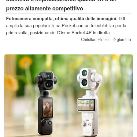
prezzo altamente competitivo
Fotocamera compatta, ottima qualità delle immagini.
DJI
amplia la sua popolare linea Pocket con un teleobiettivo per la
prima volta, posizionando l’Osmo Pocket 4P in diretta
concorrenza con l’Insta360 Luna Ultra. La nostra recensione
Christian Hintze,
- 9 giorni fa
dimostra che riprese 4K eccezionali, un’esperienza utente
raffinata e 103 GB di memoria interna possono contare più della
risoluzione 8K.