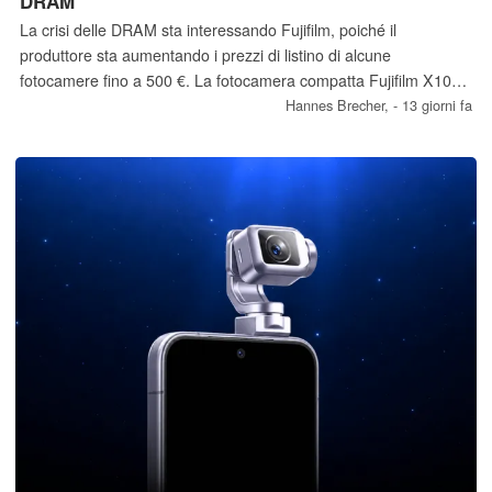
DRAM
La crisi delle DRAM sta interessando Fujifilm, poiché il
produttore sta aumentando i prezzi di listino di alcune
fotocamere fino a 500 €. La fotocamera compatta Fujifilm X100
VI, la fotocamera mirrorless X-T50, la fotocamera di medio
Hannes Brecher,
- 13 giorni fa
formato GFX100 II e diversi altri modelli subiranno un aumento
di prezzo a partire dal 1° settembre.