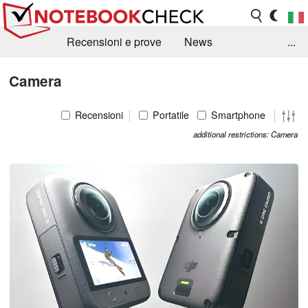
Recensioni e prove
News
...
Raccolta di recensioni
Info Techniche / Tips
Camera
Guida agli acquisti
Search
Contact
Recensioni
Portatile
Smartphone
additional restrictions: Camera