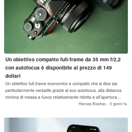
Un obiettivo compatto full-frame da 35 mm f/2,2
con autofocus è disponibile al prezzo di 149
dollari
Un obiettivo full-frame economico e compatto che si dice sia
particolarmente versatile grazie al suo autofocus, alla distanza
minima di messa a fuoco relativamente ridotta e all’apertura
massima discreta: è questo che SG-Image intende offrire con il
Hannes Brecher,
- 5 giorni fa
suo nuovo AF 35 mm f/2,2 per Sony E, Nikon Z e Leica L.