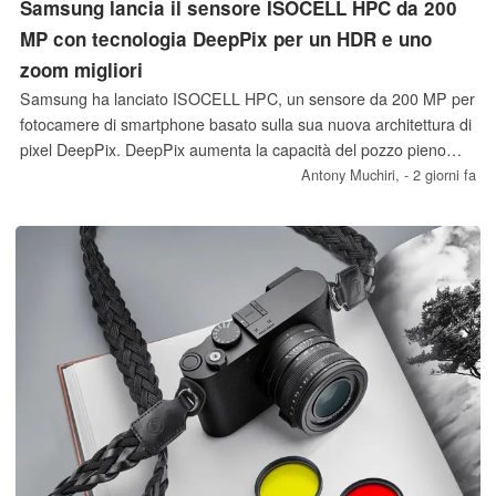
Samsung lancia il sensore ISOCELL HPC da 200
MP con tecnologia DeepPix per un HDR e uno
zoom migliori
Samsung ha lanciato ISOCELL HPC, un sensore da 200 MP per
fotocamere di smartphone basato sulla sua nuova architettura di
pixel DeepPix. DeepPix aumenta la capacità del pozzo pieno
(Full Well Capacity) del 60% rispetto alla generazione
Antony Muchiri,
- 2 giorni fa
precedente, migliorando l’HDR, le prestazioni in condizioni di
scarsa illuminazione e l’uniformità dello zoom.