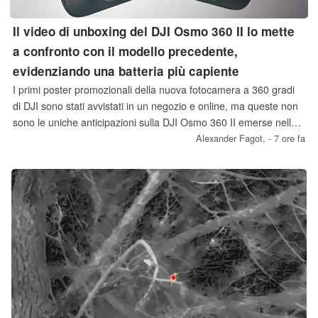
Il video di unboxing del DJI Osmo 360 II lo mette
a confronto con il modello precedente,
evidenziando una batteria più capiente
I primi poster promozionali della nuova fotocamera a 360 gradi
di DJI sono stati avvistati in un negozio e online, ma queste non
sono le uniche anticipazioni sulla DJI Osmo 360 II emerse nelle
ultime ore. La diretta concorrente della nuova Insta360 X6 è
Alexander Fagot,
- 7 ore fa
prevista in uscita il 13 agosto ed è già visibile accanto al modello
precedente in un video di unboxing.