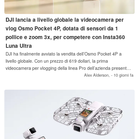
DJI lancia a livello globale la videocamera per
vlog Osmo Pocket 4P, dotata di sensori da 1
pollice e zoom 3x, per competere con Insta360
Luna Ultra
DJI ha finalmente avviato la vendita dell’Osmo Pocket 4P a
livello globale. Con un prezzo di 619 dollari, la prima
videocamera per vlogging della linea Pro dell’azienda presenta
diversi miglioramenti rispetto all’Osmo Pocket 4, volti a renderla
Alex Alderson,
- 10 giorni fa
competitiva rispetto all’Insta360 Luna Ultra, tra cui un sensore
dedicato da 1/1,28 pollici e un teleobiettivo 3x.