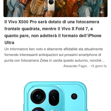
Il Vivo X500 Pro sarà dotato di una fotocamera
frontale quadrata, mentre il Vivo X Fold 7, a
quanto pare, non adotterà il formato dell’iPhone
Ultra
Un informatore ben noto e altamente affidabile sta attualmente
fornendo interessanti anticipazioni sui prossimi smartphone di
punta con fotocamera Zeiss in uscita questo autunno, nonché
sul prossimo dispositivo pieghevole di Vivo previsto per il 2027.
Alexander Fagot,
- 15 giorni fa
Secondo quanto trapelato, Vivo adotterà il nuovo formato del
sensore della fotocamera frontale introdotto per la prima volta da
Apple, ma probabilmente non ne copierà il formato pieghevole
nell’immediato futuro.