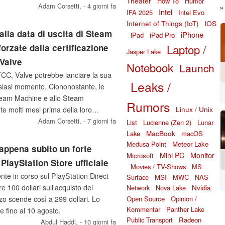
Theater
How To
Humor
 1.500 dollari. È inoltre possibile che
Adam Corsetti,
- 4 giorni fa
Intel
IFA 2025
Intel Evo
già il 3 agosto, con le recensioni che
Internet of Things (IoT)
iOS
alla data di uscita di Steam
iPhone
iPad
iPad Pro
Laptop /
orzate dalla certificazione
Jasper Lake
 Valve
Notebook
Launch
FCC, Valve potrebbe lanciare la sua
Leaks /
lsiasi momento. Ciononostante, le
 Steam Machine e allo Steam
Rumors
Linux / Unix
te molti mesi prima della loro
inoltre emersi nuovi dubbi sul
Adam Corsetti,
- 7 giorni fa
List
Lucienne (Zen 2)
Lunar
 seguito dell’aumento dei costi dei
MacBook
Lake
macOS
Medusa Point
Meteor Lake
lcomm.
appena subito un forte
Monitor
Mini PC
Microsoft
 PlayStation Store ufficiale
Movies / TV-Shows
MS
nte in corso sul PlayStation Direct
Surface
MSI
MWC
NAS
e 100 dollari sull'acquisto del
Network
Nova Lake
Nvidia
Open Source
Opinion /
zo scende così a 299 dollari. Lo
Kommentar
Panther Lake
le fino al 10 agosto.
Public Transport
Radeon
Abdul Haddi,
- 10 giorni fa