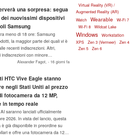
Virtual Reality (VR) /
erverà una sorpresa: segua
Augmented Reality (AR)
io dei nuovissimi dispositivi
Wearable
Watch
Wi-Fi 7
voli Samsung
Wi-Fi 8
Wildcat Lake
Windows
o tra meno di 18 ore: Samsung
Workstation
dotti, la maggior parte dei quali vi è
XPS
Zen 3 (Vermeer)
Zen 4
lle recenti indiscrezioni. Altri,
Zen 5
Zen 6
i indiscrezioni con minore
’evento quando il Galaxy Z Fold 8, il
Alexander Fagot,
- 16 giorni fa
onale dell’iPhone Ultra, e un Galaxy
siasmante saranno presentati per la
enti HTC Vive Eagle stanno
piti a sorpresa attesi saranno
e negli Stati Uniti al prezzo
iali Samsung Android XR, che
i di fotocamera da 12 MP,
nibili molto presto secondo nuove
 in tempo reale
 ore prima del Galaxy Unpacked.
AI saranno lanciati ufficialmente
mbre 2026. In vista del lancio, questa
 è già disponibile in preordine su
llari e offre una fotocamera da 12