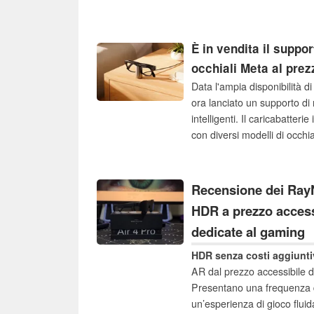
MP, l’integrazione con Cha
tramite intelligenza artificial
È in vendita il suppor
occhiali Meta al prezz
Data l'ampia disponibilità di
ora lanciato un supporto di ri
intelligenti. Il caricabatteri
con diversi modelli di occhi
disponibile per l'acquisto.
Recensione dei RayN
HDR a prezzo access
dedicate al gaming
HDR senza costi aggiunti
AR dal prezzo accessibile 
Presentano una frequenza 
un’esperienza di gioco fluid