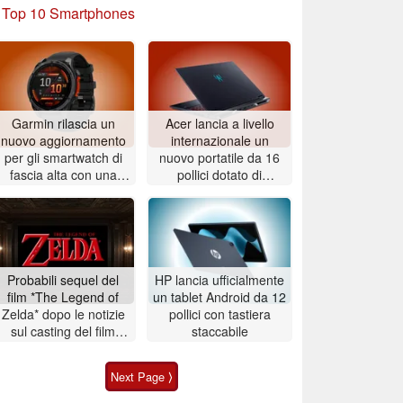
»
Top 10 Smartphones
Garmin rilascia un
Acer lancia a livello
nuovo aggiornamento
internazionale un
per gli smartwatch di
nuovo portatile da 16
fascia alta con una
pollici dotato di
dozzina di modifiche e
processore Intel Core
miglioramenti
Ultra 9 290HX Plus e
scheda grafica Nvidia
GeForce RTX 5080
Probabili sequel del
HP lancia ufficialmente
film *The Legend of
un tablet Android da 12
Zelda* dopo le notizie
pollici con tastiera
sul casting del film
staccabile
Nintendo
Next Page ⟩