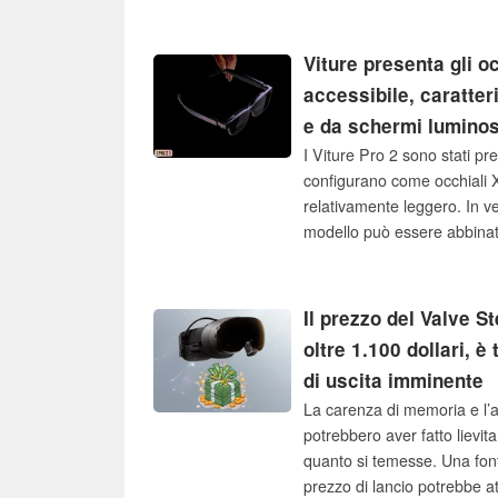
grado di automatizzare le at
eseguire il debug del codice 
durata, segnando l’ultima in
Viture presenta gli o
strumenti per sviluppatori bas
accessibile, caratter
e da schermi luminos
I Viture Pro 2 sono stati pre
configurano come occhiali X
relativamente leggero. In ven
modello può essere abbinat
recentemente introdotto sul
Il prezzo del Valve S
oltre 1.100 dollari, è
di uscita imminente
La carenza di memoria e l’a
potrebbero aver fatto lievit
quanto si temesse. Una fonte
prezzo di lancio potrebbe at