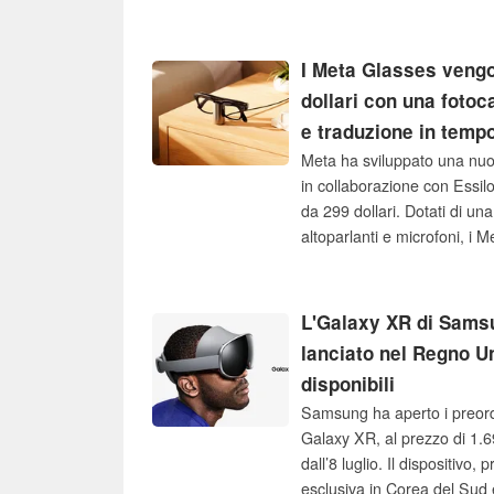
integrati sono piuttosto buon
cui lasciano un po’ a deside
I Meta Glasses vengon
dollari con una foto
e traduzione in temp
Meta ha sviluppato una nuova
in collaborazione con Essilor
da 299 dollari. Dotati di u
altoparlanti e microfoni, i
scattare foto e registrare v
conversazioni, tra le altre c
L'Galaxy XR di Samsu
lanciato nel Regno U
disponibili
Samsung ha aperto i preordi
Galaxy XR, al prezzo di 1.69
dall’8 luglio. Il dispositivo
esclusiva in Corea del Sud e