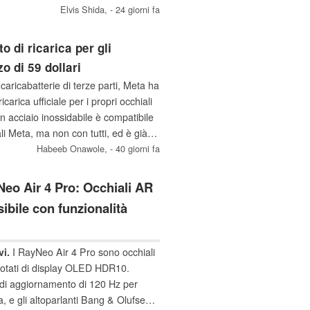
tGPT e la traduzione in tempo reale
Elvis Shida,
- 24 giorni fa
e.
to di ricarica per gli
o di 59 dollari
 caricabatterie di terze parti, Meta ha
carica ufficiale per i propri occhiali
e in acciaio inossidabile è compatibile
ali Meta, ma non con tutti, ed è già
Habeeb Onawole,
- 40 giorni fa
eo Air 4 Pro: Occhiali AR
ibile con funzionalità
vi.
I RayNeo Air 4 Pro sono occhiali
dotati di display OLED HDR10.
di aggiornamento di 120 Hz per
a, e gli altoparlanti Bang & Olufsen