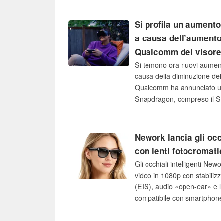
Si profila un aument
a causa dell’aumento
Qualcomm del visor
Si temono ora nuovi aumen
causa della diminuzione del
Qualcomm ha annunciato un 
Snapdragon, compreso il So
spazio di archiviazione e di
della data di lancio di St
Nework lancia gli occh
con lenti fotocromat
Gli occhiali intelligenti New
video in 1080p con stabiliz
(EIS), audio «open-ear» e l
compatibile con smartphone
libere, sincronizzazione su 