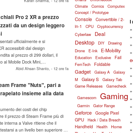
tività di ingegneria del software,
Karan Sharma,
- 12 ore fa
Climate
Comics
Computex
e gestire flussi di lavoro di lunga
Concept / Prototype
iziativa di Meta nel campo degli
cchiali Pro 2 XR a prezzo
Console
Convertible / 2-
I
ati sull’intelligenza artificiale.
izzati da un design leggero
in-1
CPU
Cryptocurrency
Deal
i
Cyberlaw
Desktop
sentati ufficialmente e si
DIY
Drawing
R accessibili dal design
E-Mobility
Drone
E-Ink
dita al prezzo di 299 dollari, il
Fail
Education
Exclusive
e
o al Mobile Dock Mini,
Foldable
FemTech
 mercato, che costa 99 dollari.
Abid Ahsan Shanto,
- 12 ore fa
Gadget
Galaxy A
Galaxy
Galaxy S
M
Galaxy Tab
team Frame "Nuts", pari a
Game Releases
Gamecheck
 trapelato insieme alla data
Gaming
Gamescom
Garmin
Gator Range
umento dei costi dei chip
Geforce
Google Pixel
are il prezzo di Steam Frame più di
GPU
Hack / Data Breach
 interna a Valve ritiene che il
Handheld
Home
Health
testarsi a un livello ben superiore a