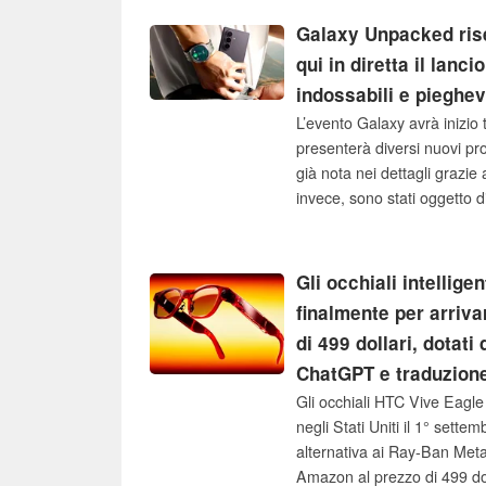
Galaxy Unpacked ris
qui in diretta il lanc
indossabili e pieghe
L’evento Galaxy avrà inizi
presenterà diversi nuovi pro
già nota nei dettagli grazie a
invece, sono stati oggetto d
frequenza. Potrete seguire l
primo concorrente internazi
Watch Ultra 2 davvero entu
Gli occhiali intellig
prima volta a Londra. Gli os
finalmente per arrivar
probabilmente i primi occh
di 499 dollari, dotat
dovrebbero diventare dispo
ChatGPT e traduzione
informazioni emerse poche
Gli occhiali HTC Vive Eagle 
negli Stati Uniti il 1° sette
alternativa ai Ray-Ban Meta
Amazon al prezzo di 499 do