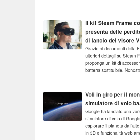
ottobre, è disponibile in un’
Shadow. Samsung ha in pro
lancio.
Il kit Steam Frame co
presenta delle perdit
di lancio del visore 
Grazie ai documenti della F
ulteriori dettagli su Steam
proponga un kit di accessor
batteria sostituibile. Nonost
Valve non ha ancora confer
Index né quello della Stea
Voli in giro per il m
simulatore di volo b
Google ha lanciato una ver
simulatore di volo di Google
esplorare il pianeta dall’alt
in 3D e funzionalità web a