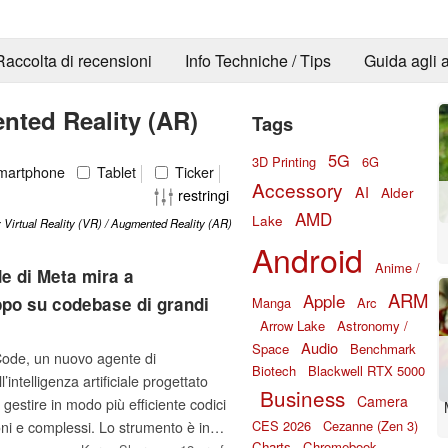
Raccolta di recensioni
Info Techniche / Tips
Guida agli a
ented Reality (AR)
Tags
5G
3D Printing
6G
artphone
Tablet
Ticker
Accessory
AI
Alder
restringi
AMD
Lake
s: Virtual Reality (VR) / Augmented Reality (AR)
Android
Anime /
e di Meta mira a
ARM
Apple
uppo su codebase di grandi
Manga
Arc
Arrow Lake
Astronomy /
Audio
Space
Benchmark
ode, un nuovo agente di
Biotech
Blackwell RTX 5000
ntelligenza artificiale progettato
Business
Camera
a gestire in modo più efficiente codici
CES 2026
Cezanne (Zen 3)
ni e complessi. Lo strumento è in
Charts
Chromebook