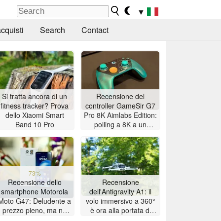
▼
cquisti
Search
Contact
Si tratta ancora di un
Recensione del
fitness tracker? Prova
controller GameSir G7
dello Xiaomi Smart
Pro 8K Aimlabs Edition:
Band 10 Pro
polling a 8K a un
prezzo accessibile
73%
Recensione dello
Recensione
smartphone Motorola
dell'Antigravity A1: il
Moto G47: Deludente a
volo immersivo a 360°
prezzo pieno, ma ne
è ora alla portata di
vale la pena se
tutti