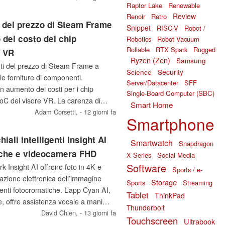
Raptor Lake
Renewable
Review
Renoir
Retro
o del prezzo di Steam Frame
Snippet
RISC-V
Robot /
 del costo del chip
Robotics
Robot Vacuum
Rollable
RTX Spark
Rugged
e VR
Ryzen (Zen)
Samsung
ti del prezzo di Steam Frame a
Science
Security
le forniture di componenti.
Server/Datacenter
SFF
aumento dei costi per i chip
Single-Board Computer (SBC)
C del visore VR. La carenza di
Smart Home
 memoria ha già causato il rinvio
Adam Corsetti,
- 12 giorni fa
Smartphone
eam Machine e Frame.
iali intelligenti Insight AI
Smartwatch
Snapdragon
iche e videocamera FHD
X Series
Social Media
Software
ork Insight AI offrono foto in 4K e
Sports / e-
zazione elettronica dell’immagine
Storage
Sports
Streaming
enti fotocromatiche. L’app Cyan AI,
Tablet
ThinkPad
, offre assistenza vocale a mani
Thunderbolt
cloud e riconoscimento degli oggetti.
David Chien,
- 13 giorni fa
Touchscreen
Ultrabook