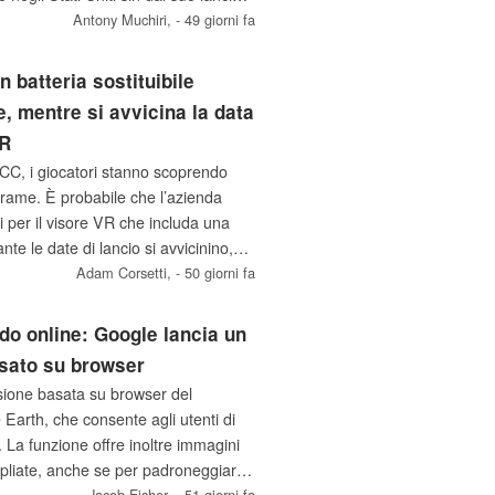
unica variante di colore, Silver
Antony Muchiri,
- 49 giorni fa
gramma diverse promozioni per il
n batteria sostituibile
e, mentre si avvicina la data
VR
CC, i giocatori stanno scoprendo
 Frame. È probabile che l’azienda
i per il visore VR che includa una
ante le date di lancio si avvicinino,
mato il prezzo del successore di
Adam Corsetti,
- 50 giorni fa
m Machine.
ondo online: Google lancia un
asato su browser
sione basata su browser del
 Earth, che consente agli utenti di
o. La funzione offre inoltre immagini
mpliate, anche se per padroneggiare
Jacob Fisher,
- 51 giorni fa