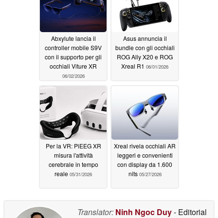
Abxylute lancia il
Asus annuncia il
controller mobile S9V
bundle con gli occhiali
con il supporto per gli
ROG Ally X20 e ROG
occhiali Viture XR
Xreal R1
06/01/2026
06/02/2026
Per la VR: PiEEG XR
Xreal rivela occhiali AR
misura l'attività
leggeri e convenienti
cerebrale in tempo
con display da 1.600
reale
nits
05/31/2026
05/27/2026
Translator:
Ninh Ngoc Duy
- Editorial