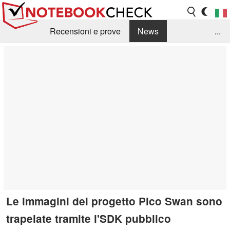
Recensioni e prove
News
...
Raccolta di recensioni
Info Techniche / Tips
Guida agli acquisti
Search
Contact
Le immagini del progetto Pico Swan sono
trapelate tramite l'SDK pubblico