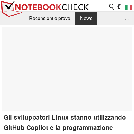
Recensioni e prove
News
...
Raccolta di recensioni
Info Techniche / Tips
Guida agli acquisti
Search
Contact
Gli sviluppatori Linux stanno utilizzando
GitHub Copilot e la programmazione