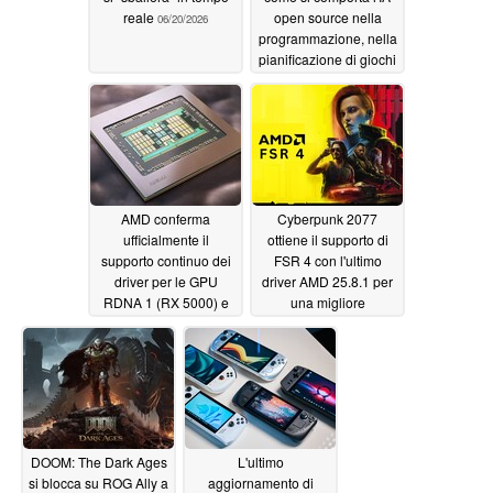
reale
open source nella
06/20/2026
programmazione, nella
pianificazione di giochi
di ruolo da tavolo e
nelle attività quotidiane
06/12/2026
AMD conferma
Cyberpunk 2077
ufficialmente il
ottiene il supporto di
supporto continuo dei
FSR 4 con l'ultimo
driver per le GPU
driver AMD 25.8.1 per
RDNA 1 (RX 5000) e
una migliore
RDNA 2 (RX 6000),
visualizzazione, ma
rassicurando i giocatori
non senza difetti
di Radeon dopo la
08/06/2025
confusione degli
aggiornamenti
11/03/2025
DOOM: The Dark Ages
L'ultimo
si blocca su ROG Ally a
aggiornamento di