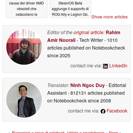
causa dei driver AMD
SteamOS Beta
obsoleti che
aggiunge il supporto di
ostacolano le
ROG Ally e Legion Go,
Show more articles
prestazioni, ma il
il nuovo controllo della
recente aggiornamento
CPU AMD e i nuovi
mostra una promessa
driver dell'interfaccia
Editor of the
original article
:
Rahim
utente e della GPU di
05/17/2025
Amir Noorali
- Tech Writer
- 1010
KDE 6.2.5
05/07/2025
articles published on Notebookcheck
since 2025
contact me via:
LinkedIn
Translator:
Ninh Ngoc Duy
- Editorial
Assistant
- 812131 articles published
on Notebookcheck
since 2008
contact me via:
Facebook
>
Recensioni e prove di notebook, tablets e smartphones
>
News
>