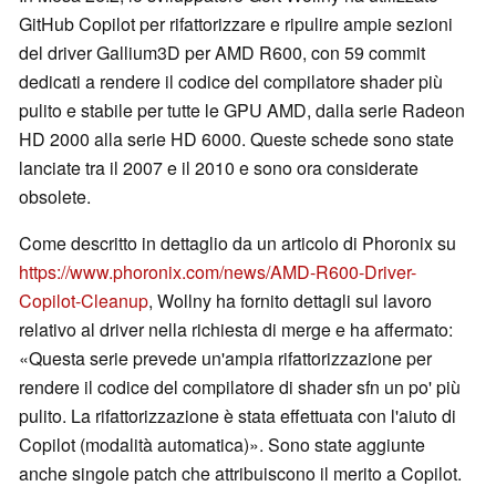
GitHub Copilot per rifattorizzare e ripulire ampie sezioni
del driver Gallium3D per AMD R600, con 59 commit
dedicati a rendere il codice del compilatore shader più
pulito e stabile per tutte le GPU AMD, dalla serie Radeon
HD 2000 alla serie HD 6000. Queste schede sono state
lanciate tra il 2007 e il 2010 e sono ora considerate
obsolete.
Come descritto in dettaglio da un articolo di Phoronix su
https://www.phoronix.com/news/AMD-R600-Driver-
Copilot-Cleanup
, Wollny ha fornito dettagli sul lavoro
relativo al driver nella richiesta di merge e ha affermato:
«Questa serie prevede un'ampia rifattorizzazione per
rendere il codice del compilatore di shader sfn un po' più
pulito. La rifattorizzazione è stata effettuata con l'aiuto di
Copilot (modalità automatica)». Sono state aggiunte
anche singole patch che attribuiscono il merito a Copilot.