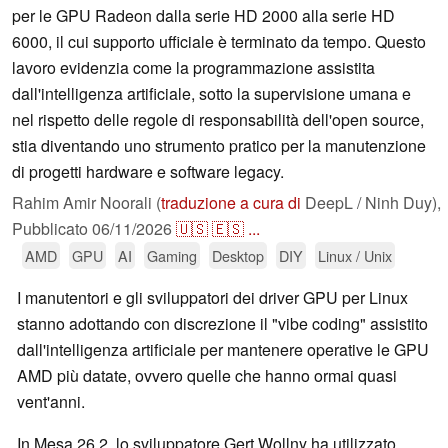
per le GPU Radeon dalla serie HD 2000 alla serie HD
6000, il cui supporto ufficiale è terminato da tempo. Questo
lavoro evidenzia come la programmazione assistita
dall'intelligenza artificiale, sotto la supervisione umana e
nel rispetto delle regole di responsabilità dell'open source,
stia diventando uno strumento pratico per la manutenzione
di progetti hardware e software legacy.
Rahim Amir Noorali (
traduzione a cura di
DeepL / Ninh Duy),
Pubblicato
06/11/2026
🇺🇸
🇪🇸
...
AMD
GPU
AI
Gaming
Desktop
DIY
Linux / Unix
I manutentori e gli sviluppatori dei driver GPU per Linux
stanno adottando con discrezione il "vibe coding" assistito
dall'intelligenza artificiale per mantenere operative le GPU
AMD più datate, ovvero quelle che hanno ormai quasi
vent'anni.
In Mesa 26.2, lo sviluppatore Gert Wollny ha utilizzato