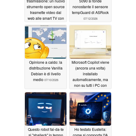
trasmissione: un nuovo
5090 si fonde
strumento open source
nonostante il sensore
trasmette video dal
tempGuard di ASRock
web alle smart TV con
07/12/2026
la massima qualità
07/19/2026
Opinione a caldo: la
Microsoft Copilot viene
distribuzione Vanilla
(ancora una volta)
Debian è di livello
installato
medio
automaticamente, ma
07/10/2026
non su tutti i PC con
Windows 11
06/22/2026
Questo robot fai-da-te
Ho testato Eustella:
si "sballerà" in tempo
come si comporta l'IA