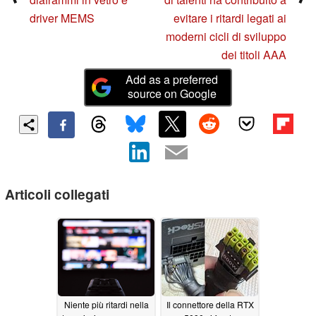
driver MEMS
evitare i ritardi legati ai
moderni cicli di sviluppo
dei titoli AAA
Add as a preferred
source on Google
Articoli collegati
Niente più ritardi nella
Il connettore della RTX