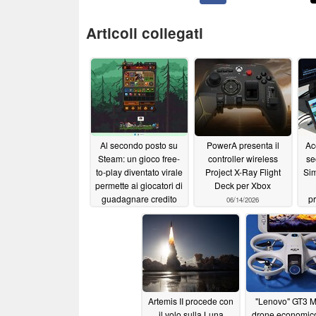
Articoli collegati
Al secondo posto su
PowerA presenta il
Ac
Steam: un gioco free-
controller wireless
se
to-play diventato virale
Project X-Ray Flight
Sim
permette ai giocatori di
Deck per Xbox
guadagnare credito
pr
06/14/2026
per il portafoglio Steam
06/18/2026
Artemis II procede con
"Lenovo" GT3 Ma
il volo sulla Luna
drone economico