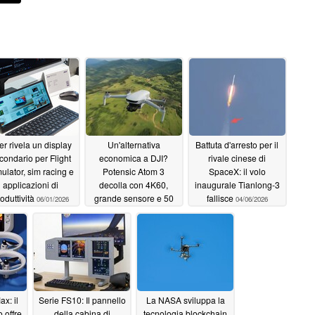
er rivela un display
Un'alternativa
Battuta d'arresto per il
condario per Flight
economica a DJI?
rivale cinese di
ulator, sim racing e
Potensic Atom 3
SpaceX: il volo
applicazioni di
decolla con 4K60,
inaugurale Tianlong-3
oduttività
grande sensore e 50
fallisce
06/01/2026
04/06/2026
minuti di volo
05/29/2026
x: il
Serie FS10: Il pannello
La NASA sviluppa la
 offre
della cabina di
tecnologia blockchain