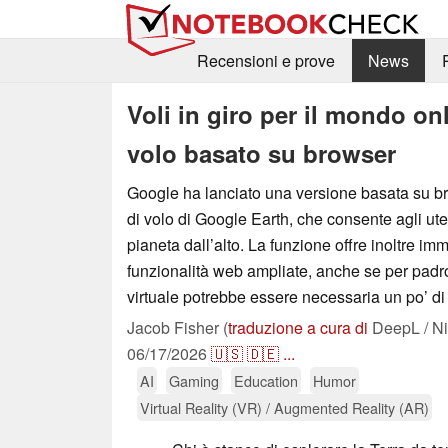
Recensioni e prove
News
Voli in giro per il mondo on
volo basato su browser
Google ha lanciato una versione basata su b
di volo di Google Earth, che consente agli uten
pianeta dall’alto. La funzione offre inoltre im
funzionalità web ampliate, anche se per padro
virtuale potrebbe essere necessaria un po’ di 
Jacob Fisher (
traduzione a cura di
DeepL / Ni
06/17/2026
🇺🇸
🇩🇪
...
AI
Gaming
Education
Humor
Virtual Reality (VR) / Augmented Reality (AR)