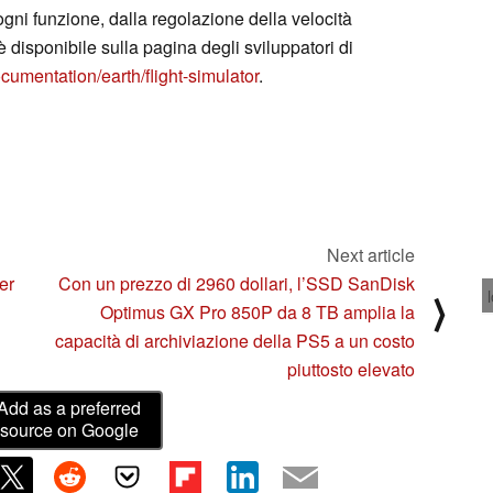
gni funzione, dalla regolazione della velocità
è disponibile sulla pagina degli sviluppatori di
umentation/earth/flight-simulator
.
Next article
er
Con un prezzo di 2960 dollari, l’SSD SanDisk
⟩
Optimus GX Pro 850P da 8 TB amplia la
capacità di archiviazione della PS5 a un costo
piuttosto elevato
Add as a preferred
source on Google