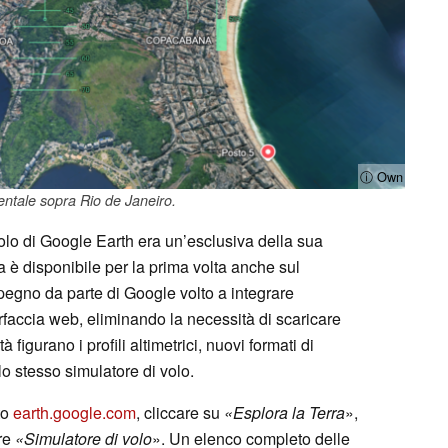
ⓘ Own
entale sopra Rio de Janeiro.
olo di Google Earth era un’esclusiva della sua
 è disponibile per la prima volta anche sul
pegno da parte di Google volto a integrare
erfaccia web, eliminando la necessità di scaricare
figurano i profili altimetrici, nuovi formati di
 lo stesso simulatore di volo.
ito
earth.google.com
, cliccare su
«Esplora la Terra
»,
re
«Simulatore di volo
». Un elenco completo delle