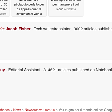
 di 30
pilotaggio perfetto per
per mantenere i voli
roller
gli appassionati di
sicuri
01/25/2026
simulatori di volo o
9/2026
semplicemente un
display con una
cornice?
cle
:
Jacob Fisher
- Tech writer/translator
- 3002 articles publi
02/03/2026
Duy
- Editorial Assistant
- 814621 articles published on Notebo
tphones
>
News
>
Newsarchive 2026 06
> Voli in giro per il mondo online: Goog