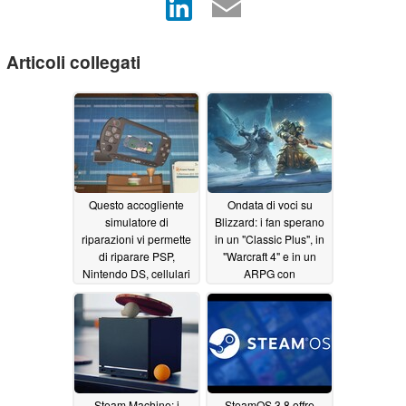
Articoli collegati
Questo accogliente
Ondata di voci su
simulatore di
Blizzard: i fan sperano
riparazioni vi permette
in un "Classic Plus", in
di riparare PSP,
"Warcraft 4" e in un
Nintendo DS, cellulari
ARPG con
a conchiglia e
protagonista Arthas
dispositivi tecnologici
06/18/2026
retrò nell’Akihabara
degli anni 2000
06/20/2026
Steam Machine: i
SteamOS 3.8 offre