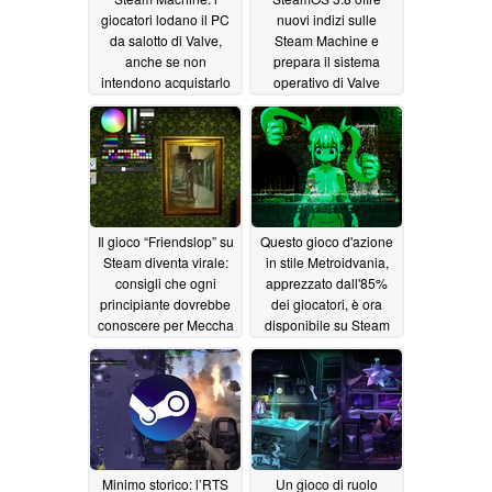
giocatori lodano il PC
nuovi indizi sulle
da salotto di Valve,
Steam Machine e
anche se non
prepara il sistema
intendono acquistarlo
operativo di Valve
all’arrivo di ulteriori
06/18/2026
dispositivi portatili
06/18/2026
Il gioco “Friendslop” su
Questo gioco d'azione
Steam diventa virale:
in stile Metroidvania,
consigli che ogni
apprezzato dall'85%
principiante dovrebbe
dei giocatori, è ora
conoscere per Meccha
disponibile su Steam
Chameleon
con uno sconto del
06/18/2026
70%
06/18/2026
Minimo storico: l’RTS
Un gioco di ruolo