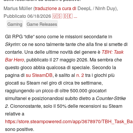
Marius Müller (
traduzione a cura di
DeepL / Ninh Duy),
Pubblicato
06/18/2026
🇺🇸
🇩🇪
...
Gaming
Game Releases
Gli RPG “idle” sono come le missioni secondarie in
Skyrim
: ce ne sono talmente tante che alla fine si smette di
contarle. Una delle ultime novità del genere è
TBH: Task
Bar Hero
, pubblicato il 27 maggio 2026. Ma sembra che
questo gioco abbia qualcosa di speciale. Secondo la
pagina di
su SteamDB
, è salito al
n. 2
tra i giochi più
giocati su Steam nel giro di circa tre settimane,
raggiungendo un picco di oltre 500.000 giocatori
simultanei e posizionandosi subito dietro a
Counter-Strike
2
. Ciononostante, solo il 50% delle recensioni su Steam
relative a
https://store.steampowered.com/app/3678970/TBH_Task_B
sono positive.