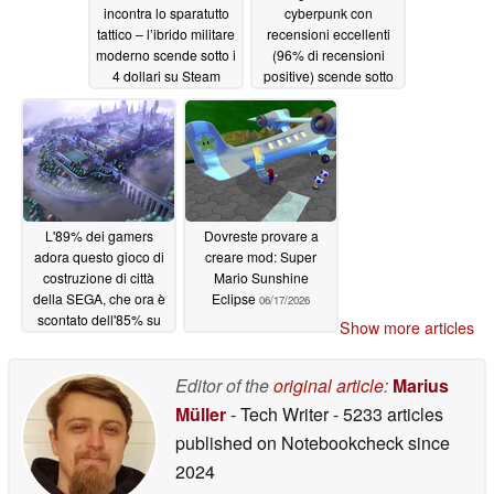
incontra lo sparatutto
cyberpunk con
tattico – l’ibrido militare
recensioni eccellenti
moderno scende sotto i
(96% di recensioni
4 dollari su Steam
positive) scende sotto
gli 8 dollari su Steam
06/18/2026
06/18/2026
L'89% dei gamers
Dovreste provare a
adora questo gioco di
creare mod: Super
costruzione di città
Mario Sunshine
della SEGA, che ora è
Eclipse
06/17/2026
scontato dell'85% su
Show more articles
Steam
06/17/2026
Editor of the
original article
:
Marius
Müller
- Tech Writer
- 5233 articles
published on Notebookcheck
since
2024