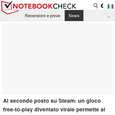
Recensioni e prove
News
...
Raccolta di recensioni
Info Techniche / Tips
Guida agli acquisti
Search
Contact
Al secondo posto su Steam: un gioco
free-to-play diventato virale permette ai