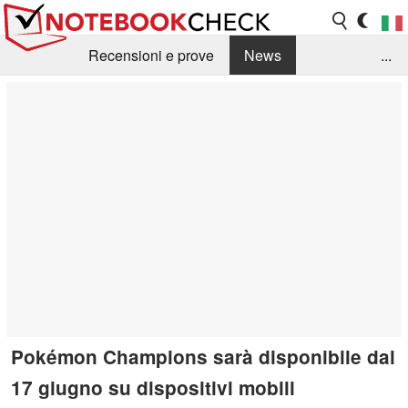
Recensioni e prove
News
...
Raccolta di recensioni
Info Techniche / Tips
Guida agli acquisti
Search
Contact
Pokémon Champions sarà disponibile dal
17 giugno su dispositivi mobili