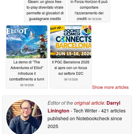
Steam: un gioco free-
in Forza Horizon 6 può
to-play diventato virale
comportare
permette ai giocatori di
l'azzeramento dei
guadagnare credito
crediti
06/18/2026
per il portafoglio Steam
06/18/2026
La demo di "The
Il PGC Barcelona 2026
Adventures of Elliot"
si apre con un focus
introduce il
sul settore D2C
combattimento a turni
06/15/2026
06/16/2026
Show more articles
Editor of the
original article
:
Darryl
Linington
- Tech Writer
- 421 articles
published on Notebookcheck
since
2025