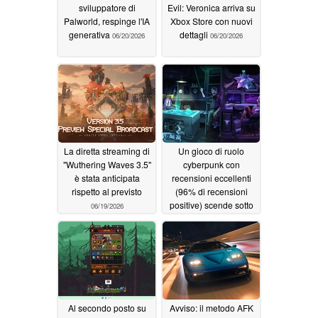
sviluppatore di
Evil: Veronica arriva su
Palworld, respinge l'IA
Xbox Store con nuovi
generativa
dettagli
06/20/2026
06/20/2026
La diretta streaming di
Un gioco di ruolo
"Wuthering Waves 3.5"
cyberpunk con
è stata anticipata
recensioni eccellenti
rispetto al previsto
(96% di recensioni
positive) scende sotto
06/19/2026
gli 8 dollari su Steam
06/18/2026
Al secondo posto su
Avviso: il metodo AFK