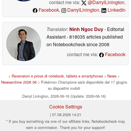
contact me via:
@DarrylLinington
,
Facebook
,
DarrylLinington
,
LinkedIn
Translator:
Ninh Ngoc Duy
- Editorial
Assistant
- 818035 articles published
on Notebookcheck
since 2008
contact me via:
Facebook
>
Recensioni e prove di notebook, tablets e smartphones
>
News
>
Newsarchive 2026 06
> Pokémon Champions sarà disponibile dal 17 giugno
su dispositivi mobili
Darryl Linington, 2026-06-16 (Update: 2026-06-16)
Cookie Settings
| 07.08.2026 14:21
* If you buy something via one of our affiliate links, Notebookcheck may
earn a commission. Thank you for your support!