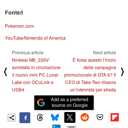
Fonte/i
Pokemon.com
YouTube/Nintendo of America
Previous article
Next article
Ninkear M8_226V:
È forse questo l’inizio
avvistato in circolazione
della campagna
⟨
⟩
il nuovo mini PC Lunar
promozionale di GTA 6? Il
Lake con OCuLink e
CEO di Take-Two rilascia
USB4
un’intervista per strada
Add as a preferred
source on Google