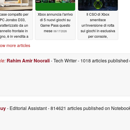
 case compatto per
Xbox annuncia l'arrivo
Il CSO di Xbox
PC Jonsbo D33,
di 5 nuovi giochi su
smentisce
aratterizzato da un
Game Pass questo
un'inversione di rotta
annello frontale in
mese
sui giochi in esclusiva
06/17/2026
gno, è in vendita a
per console,
19 dollari
nonostante i dubbi sui
06/17/2026
ow more articles
profitti
06/17/2026
cle
:
Rahim Amir Noorali
- Tech Writer
- 1018 articles publishe
Duy
- Editorial Assistant
- 814621 articles published on Notebo