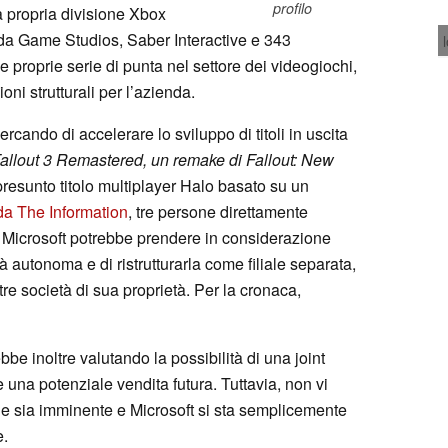
profilo
 propria divisione Xbox
esda Game Studios, Saber Interactive e 343
e proprie serie di punta nel settore dei videogiochi,
i strutturali per l’azienda.
rcando di accelerare lo sviluppo di titoli in uscita
 Fallout 3 Remastered, un remake di Fallout: New
esunto titolo multiplayer Halo basato su un
da The Information
, tre persone direttamente
he Microsoft potrebbe prendere in considerazione
à autonoma e di ristrutturarla come filiale separata,
e società di sua proprietà. Per la cronaca,
bbe inoltre valutando la possibilità di una joint
e una potenziale vendita futura. Tuttavia, non vi
one sia imminente e Microsoft si sta semplicemente
e.