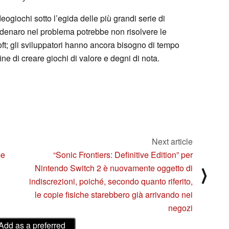
ogiochi sotto l’egida delle più grandi serie di
re denaro nel problema potrebbe non risolvere le
soft; gli sviluppatori hanno ancora bisogno di tempo
fine di creare giochi di valore e degni di nota.
Next article
me
“Sonic Frontiers: Definitive Edition” per
Nintendo Switch 2 è nuovamente oggetto di
⟩
indiscrezioni, poiché, secondo quanto riferito,
le copie fisiche starebbero già arrivando nei
negozi
Add as a preferred