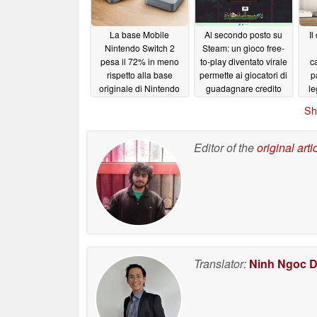
06/20/2026
La base Mobile
Al secondo posto su
Il
Nintendo Switch 2
Steam: un gioco free-
pesa il 72% in meno
to-play diventato virale
c
rispetto alla base
permette ai giocatori di
p
originale di Nintendo
guadagnare credito
le
per il portafoglio Steam
1
06/18/2026
Sh
06/18/2026
Editor of the
original arti
Translator:
Ninh Ngoc 