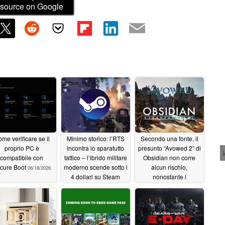
source on Google
me verificare se il
Minimo storico: l’RTS
Secondo una fonte, il
proprio PC è
incontra lo sparatutto
presunto “Avowed 2” di
compatibile con
tattico – l’ibrido militare
Obsidian non corre
cure Boot
moderno scende sotto i
alcun rischio,
06/18/2026
4 dollari su Steam
nonostante i
licenziamenti presso
06/18/2026
Xbox Game Studios
06/18/2026