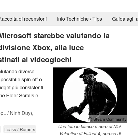
Raccolta di recensioni
Info Techniche / Tips
Guida agli a
icrosoft starebbe valutando la
divisione Xbox, alla luce
tinati ai videogiochi
alutando diverse
 possibile spin-off o
dget più consistenti
The Elder Scrolls e
L / Ninh Duy),
ⓘ Steam Community
Una foto in bianco e nero di Nick
Leaks / Rumors
Valentine di Fallout 4, ripresa di