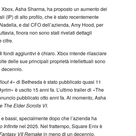
di Xbox, Asha Sharma, ha proposto un aumento dei
ali (IP) di alto profilo, che è stato recentemente
 Nadella, e dal CFO dell’azienda, Amy Hood, per
uttavia, finora non sono stati rivelati dettagli
 cifre.
i fondi aggiuntivi è chiaro. Xbox intende rilasciare
lte delle sue principali proprietà intellettuali sono
un decennio.
lout 4»
di Bethesda è stato pubblicato quasi 11
Skyrim»
è uscito 15 anni fa. L’ultimo trailer di «The
nnuncio pubblicato otto anni fa. Al momento, Asha
 e
The Elder Scrolls VI
.
i e bassi, specialmente dopo che l’azienda ha
o Infinite
nel 2025. Nel frattempo, Square Enix è
l Fantasy VII Remake
in meno di un decennio.