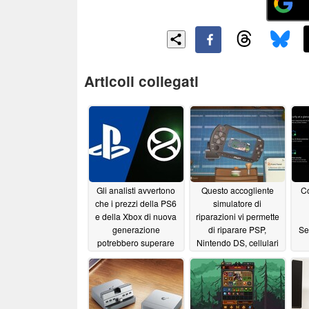
Articoli collegati
Gli analisti avvertono
Questo accogliente
Co
che i prezzi della PS6
simulatore di
e della Xbox di nuova
riparazioni vi permette
generazione
di riparare PSP,
Se
potrebbero superare
Nintendo DS, cellulari
quelli delle Steam
a conchiglia e
Machine
dispositivi tecnologici
06/24/2026
retrò nell’Akihabara
degli anni 2000