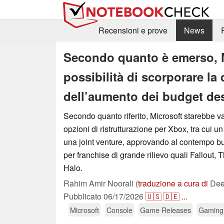
Recensioni e prove
News
Secondo quanto è emerso, M
possibilità di scorporare la 
dell’aumento dei budget des
Secondo quanto riferito, Microsoft starebbe v
opzioni di ristrutturazione per Xbox, tra cui un
una joint venture, approvando al contempo bu
per franchise di grande rilievo quali Fallout, 
Halo.
Rahim Amir Noorali (
traduzione a cura di
Deep
Pubblicato
06/17/2026
🇺🇸
🇩🇪
...
Microsoft
Console
Game Releases
Gaming