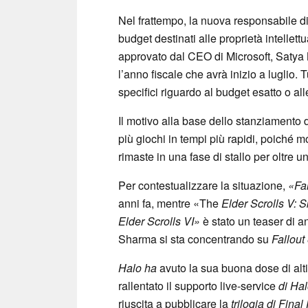
Nel frattempo, la nuova responsabile 
budget destinati alle proprietà intellettu
approvato dal CEO di Microsoft, Satya
l’anno fiscale che avrà inizio a luglio. T
specifici riguardo al budget esatto o alle
Il motivo alla base dello stanziamento d
più giochi in tempi più rapidi, poiché mo
rimaste in una fase di stallo per oltre 
Per contestualizzare la situazione,
«Fal
anni fa, mentre «The
Elder Scrolls V: 
Elder Scrolls VI»
è stato un teaser di a
Sharma si sta concentrando su
Fallout
Halo ha
avuto la sua buona dose di alt
rallentato il supporto live-service
di Hal
riuscita a pubblicare la
trilogia di Fina