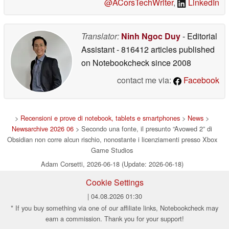
@ACorsTechWriter
,
LinkedIn
Translator:
Ninh Ngoc Duy
- Editorial
Assistant
- 816412 articles published
on Notebookcheck
since 2008
contact me via:
Facebook
>
Recensioni e prove di notebook, tablets e smartphones
>
News
>
Newsarchive 2026 06
> Secondo una fonte, il presunto “Avowed 2” di
Obsidian non corre alcun rischio, nonostante i licenziamenti presso Xbox
Game Studios
Adam Corsetti, 2026-06-18 (Update: 2026-06-18)
Cookie Settings
| 04.08.2026 01:30
* If you buy something via one of our affiliate links, Notebookcheck may
earn a commission. Thank you for your support!