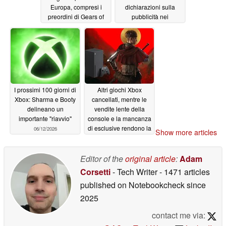
Europa, compresi i
dichiarazioni sulla
preordini di Gears of
pubblicità nei
War: E-Day
videogiochi:
06/16/2026
«Interrompere
l'esperienza di gioco
sarebbe negativo»
06/16/2026
I prossimi 100 giorni di
Altri giochi Xbox
Xbox: Sharma e Booty
cancellati, mentre le
delineano un
vendite lente della
importante "riavvio"
console e la mancanza
di esclusive rendono la
06/12/2026
Show more articles
PS5 una priorità
01/27/2026
Editor of the
original article
:
Adam
Corsetti
- Tech Writer
- 1471 articles
published on Notebookcheck
since
2025
contact me via: