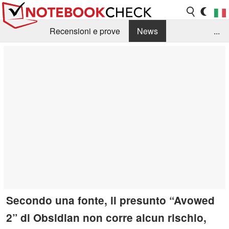
Recensioni e prove
News
...
Raccolta di recensioni
Info Techniche / Tips
Guida agli acquisti
Search
Contact
Secondo una fonte, il presunto “Avowed
2” di Obsidian non corre alcun rischio,