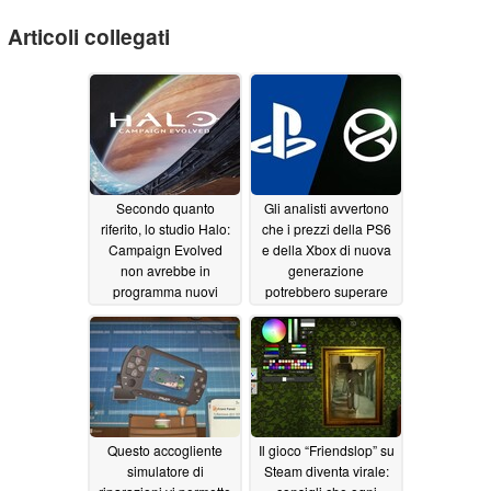
Articoli collegati
Secondo quanto
Gli analisti avvertono
riferito, lo studio Halo:
che i prezzi della PS6
Campaign Evolved
e della Xbox di nuova
non avrebbe in
generazione
programma nuovi
potrebbero superare
giochi dopo la data di
quelli delle Steam
uscita.
Machine
07/19/2026
06/24/2026
Questo accogliente
Il gioco “Friendslop” su
simulatore di
Steam diventa virale: