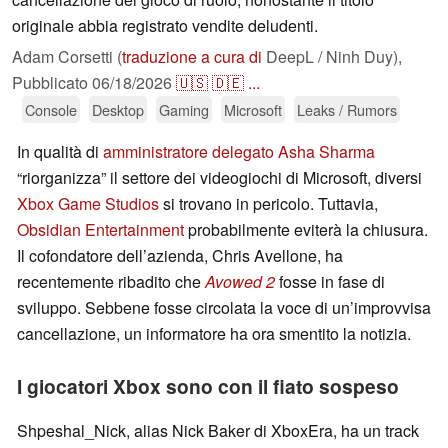
originale abbia registrato vendite deludenti.
Adam Corsetti (
traduzione a cura di
DeepL / Ninh Duy),
Pubblicato
06/18/2026
🇺🇸
🇩🇪
...
Console
Desktop
Gaming
Microsoft
Leaks / Rumors
In qualità di
amministratore delegato Asha Sharma
“riorganizza” il settore dei videogiochi di Microsoft, diversi
Xbox Game Studios
si trovano in pericolo. Tuttavia,
Obsidian Entertainment
probabilmente eviterà la chiusura.
Il cofondatore dell’azienda, Chris Avellone, ha
recentemente ribadito che
Avowed 2
fosse in fase di
sviluppo. Sebbene fosse circolata la voce di un’improvvisa
cancellazione, un informatore ha ora smentito la notizia.
I giocatori Xbox sono con il fiato sospeso
Shpeshal_Nick, alias Nick Baker di XboxEra, ha un track