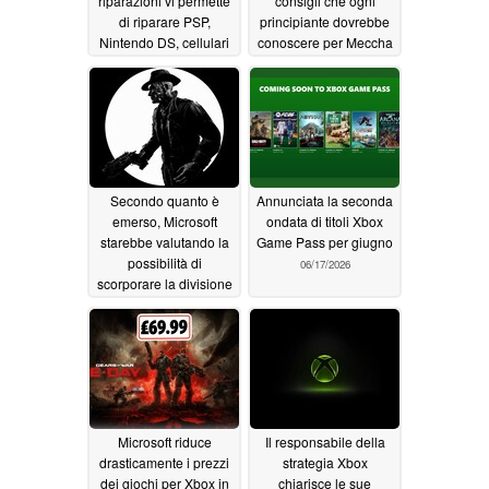
riparazioni vi permette
consigli che ogni
di riparare PSP,
principiante dovrebbe
Nintendo DS, cellulari
conoscere per Meccha
a conchiglia e
Chameleon
06/18/2026
dispositivi tecnologici
retrò nell’Akihabara
degli anni 2000
06/20/2026
Secondo quanto è
Annunciata la seconda
emerso, Microsoft
ondata di titoli Xbox
starebbe valutando la
Game Pass per giugno
possibilità di
06/17/2026
scorporare la divisione
Xbox, alla luce
dell’aumento dei
budget destinati ai
videogiochi
06/17/2026
Microsoft riduce
Il responsabile della
drasticamente i prezzi
strategia Xbox
dei giochi per Xbox in
chiarisce le sue