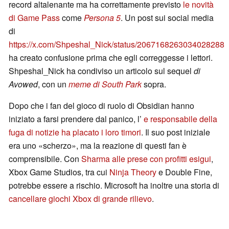
record altalenante ma ha correttamente previsto
le novità
di Game Pass
come
Persona 5
. Un post sui social media
di
https://x.com/Shpeshal_Nick/status/2067168263034028288
ha creato confusione prima che egli correggesse i lettori.
Shpeshal_Nick ha condiviso un articolo sul sequel
di
Avowed
, con un
meme di South Park
sopra.
Dopo che i fan del gioco di ruolo di Obsidian hanno
iniziato a farsi prendere dal panico, l’
e responsabile della
fuga di notizie ha placato i loro timori
. Il suo post iniziale
era uno «scherzo», ma la reazione di questi fan è
comprensibile. Con
Sharma alle prese con profitti esigui
,
Xbox Game Studios, tra cui
Ninja Theory
e Double Fine,
potrebbe essere a rischio. Microsoft ha inoltre una storia di
cancellare giochi Xbox di grande rilievo
.