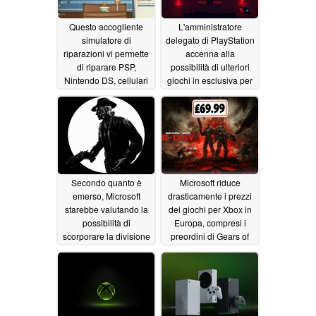
Questo accogliente
L'amministratore
simulatore di
delegato di PlayStation
riparazioni vi permette
accenna alla
di riparare PSP,
possibilità di ulteriori
Nintendo DS, cellulari
giochi in esclusiva per
a conchiglia e
PS5, ma i porting su
dispositivi tecnologici
PC proseguiranno
retrò nell’Akihabara
06/19/2026
degli anni 2000
06/20/2026
Secondo quanto è
Microsoft riduce
emerso, Microsoft
drasticamente i prezzi
starebbe valutando la
dei giochi per Xbox in
possibilità di
Europa, compresi i
scorporare la divisione
preordini di Gears of
Xbox, alla luce
War: E-Day
06/16/2026
dell’aumento dei
budget destinati ai
videogiochi
06/17/2026