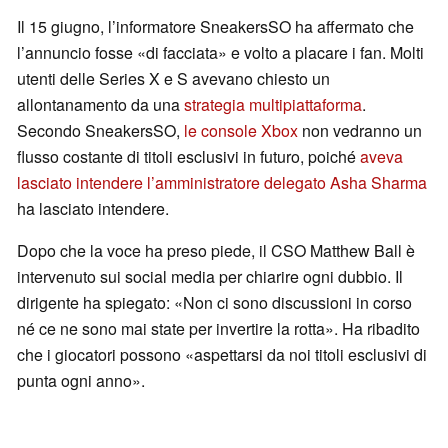
Il 15 giugno, l’informatore SneakersSO ha affermato che
l’annuncio fosse «di facciata» e volto a placare i fan. Molti
utenti delle Series X e S avevano chiesto un
allontanamento da una
strategia multipiattaforma
.
Secondo SneakersSO,
le console Xbox
non vedranno un
flusso costante di titoli esclusivi in futuro, poiché
aveva
lasciato intendere l’amministratore delegato Asha Sharma
ha lasciato intendere.
Dopo che la voce ha preso piede, il CSO Matthew Ball è
intervenuto sui social media per chiarire ogni dubbio. Il
dirigente ha spiegato: «Non ci sono discussioni in corso
né ce ne sono mai state per invertire la rotta». Ha ribadito
che i giocatori possono «aspettarsi da noi titoli esclusivi di
punta ogni anno».