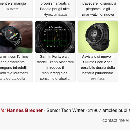
mentre si mangia
propri smartwatch:
intravedere i dispositivi
l'ideale per gli atleti
pieghevoli e gli
06/16/2026
Hyrox
smartwatch di nuova
06/16/2026
generazione di
Samsung
06/16/2026
armin: con l'ultimo
Garmin Fenix e altri
Avvistato di nuovo il
aggiornamento
modelli: l'app Alcogram
Suunto Core 2 con
engono introdotti
introduce il
possibile durata della
uovi miglioramenti
monitoraggio del
batteria pluriennale
alla durata della
consumo di alcol al
06/11/2026
batteria per gli
polso
06/13/2026
artwatch di fascia
alta
06/15/2026
cle
:
Hannes Brecher
- Senior Tech Writer
- 21907 articles pub
contact me vi