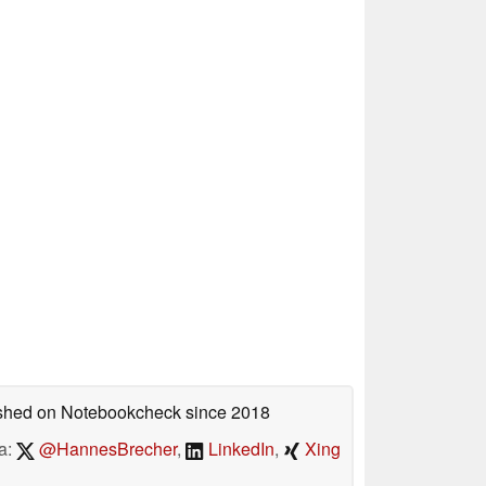
lished on Notebookcheck
since 2018
a:
@HannesBrecher
,
LinkedIn
,
Xing