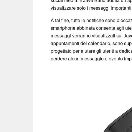
social media. Il Jaye Band adotta un a
visualizzare solo i messaggi important
A tal fine, tutte le notifiche sono blocc
smartphone abbinata consente agli utenti
messaggi verranno visualizzati sul Jaye
appuntamenti del calendario, sono suppo
progettato per aiutare gli utenti a de
perdere alcun messaggio o evento impo