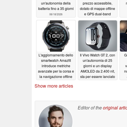
un'autonomia della
prezzo accessibile,
batteria fino a 35 giorni
dotato di mappe offline
e GPS dual-band
06/18/2026
06/17/2026
L'aggiornamento dello
Il Vivo Watch GT 2, con
G
smartwatch Amazfit
un'autonomia di 25
introduce metriche
giorni e un display
v
avanzate per la corsa e
AMOLED da 2.400 nit,
n
la navigazione offline
sta per essere lanciato
in Europa
06/16/2026
06/15/2026
Show more articles
sm
Editor of the
original arti