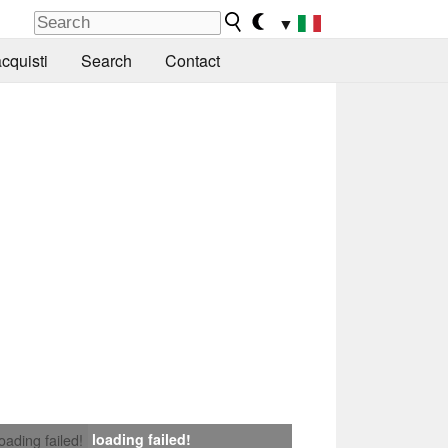
▼
cquisti
Search
Contact
loading failed!
loading failed!