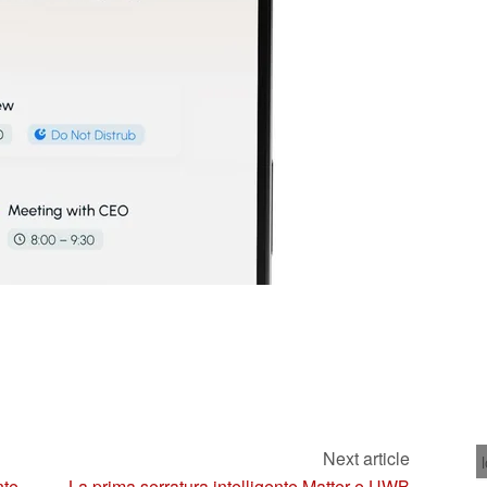
Next article
nte
La prima serratura intelligente Matter e UWB