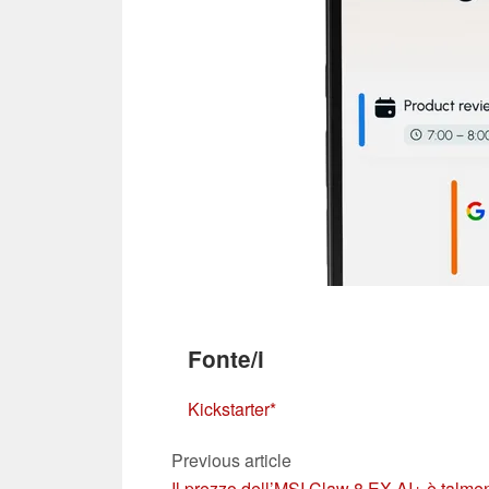
Fonte/i
Kickstarter
Previous article
Il prezzo dell’MSI Claw 8 EX AI+ è talme