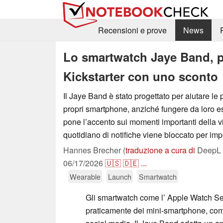
Recensioni e prove
News
Lo smartwatch Jaye Band, pe
Kickstarter con uno sconto
Il Jaye Band è stato progettato per aiutare le
propri smartphone, anziché fungere da loro e
pone l’accento sui momenti importanti della vi
quotidiano di notifiche viene bloccato per imp
Hannes Brecher (
traduzione a cura di
DeepL /
06/17/2026
🇺🇸
🇩🇪
...
Wearable
Launch
Smartwatch
Gli smartwatch come l’ Apple Watch Se
praticamente dei mini-smartphone, compl