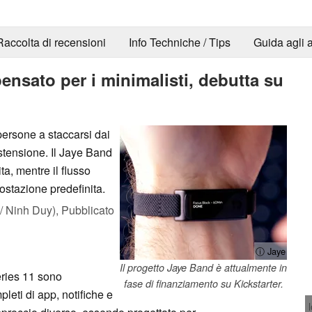
Raccolta di recensioni
Info Techniche / Tips
Guida agli a
nsato per i minimalisti, debutta su
 persone a staccarsi dai
stensione. Il Jaye Band
ta, mentre il flusso
ostazione predefinita.
 Ninh Duy),
Pubblicato
ⓘ Jaye
Il progetto Jaye Band è attualmente in
ries 11 sono
fase di finanziamento su Kickstarter.
eti di app, notifiche e