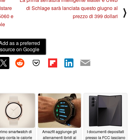
istare
di Schlage sarà lanciata questo giugno al
⟩
5060 e
prezzo di 399 dollari
ole
Add as a preferred
source on Google
 primo smartwatch di
Amazfit aggiunge gli
I documenti depositati
rp conta le calorie
allenamenti ibridi ai
presso la FCC lasciano