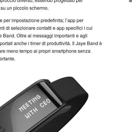
pproccio diverso, essendo progettato per
i su un piccolo schermo.
ate per impostazione predefinita; l’app per
 di selezionare contatti e app specifici i cui
 Band. Oltre ai messaggi importanti e agli
rtati anche i timer di produttività. Il Jaye Band è
dicare meno tempo ai propri smartphone senza
rtante.