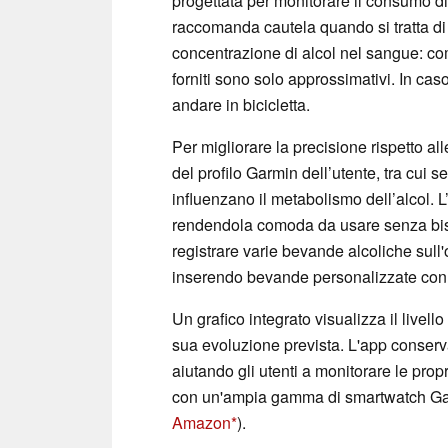
progettata per monitorare il consumo di 
raccomanda cautela quando si tratta di
concentrazione di alcol nel sangue: com
forniti sono solo approssimativi. In cas
andare in bicicletta.
Per migliorare la precisione rispetto al
del profilo Garmin dell’utente, tra cui s
influenzano il metabolismo dell’alcol. 
rendendola comoda da usare senza bis
registrare varie bevande alcoliche sull
inserendo bevande personalizzate con 
Un grafico integrato visualizza il livel
sua evoluzione prevista. L'app conserv
aiutando gli utenti a monitorare le pro
con un'ampia gamma di smartwatch Garm
Amazon
).