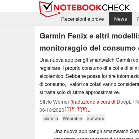
Recensioni e prove
News
Garmin Fenix e altri modelli
monitoraggio del consumo d
Una nuova app per gli smartwatch Garmin cons
registrare il proprio consumo di alcol e di stim
alcolemico. Sebbene possa fornire informazioni
di consumo, i valori calcolati vanno considera
si tratta solo di stime approssimative.
Silvio Werner (
traduzione a cura di
DeepL / N
06/13/2026
🇺🇸
🇩🇪
...
Garmin
Wearable
Software
Una nuova app per gli smartwatch Gar