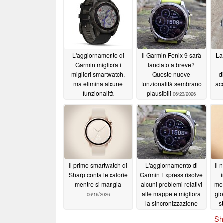
L'aggiornamento di
Il Garmin Fenix 9 sarà
La
Garmin migliora i
lanciato a breve?
migliori smartwatch,
Queste nuove
d
ma elimina alcune
funzionalità sembrano
acc
funzionalità
plausibili
06/23/2026
fondamentali
pr
07/15/2026
Il primo smartwatch di
L'aggiornamento di
Il 
Sharp conta le calorie
Garmin Express risolve
mentre si mangia
alcuni problemi relativi
mon
alle mappe e migliora
gio
06/16/2026
la sincronizzazione
s
06/15/2026
Sh