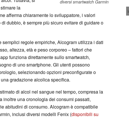
alcol. Tuttavia, si
diversi smartwatch Garmin
 stimare la
e afferma chiaramente lo sviluppatore, i valori
o di dubbio, è sempre più sicuro evitare di guidare o
le semplici regole empiriche, Alcogram utilizza i dati
esso, altezza, età e peso corporeo – fattori che
L’app funziona direttamente sullo smartwatch,
ogno di uno smartphone. Gli utenti possono
'orologio, selezionando opzioni preconfigurate o
una gradazione alcolica specifica.
lo stimato di alcol nel sangue nel tempo, compresa la
a inoltre una cronologia dei consumi passati,
prie abitudini di consumo. Alcogram è compatibile
in, inclusi diversi modelli Fenix (
disponibili su