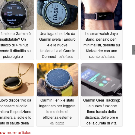
 funzione Garmin è
Una fuga di notizie da
Lo smartwatch Jaye
inaffidabile? Un
Garmin svela l’Enduro
Band, pensato per i
istacco di 4 minuti
4 e le nuove
minimalisti, debutta su
ende il dibattito su
funzionalità di Garmin
Kickstarter con uno
psicologia e
Connect+
sconto
06/17/2026
06/17/2026
estazioni
06/22/2026
nuovo dispositivo da
Garmin Fenix è stato
Garmin Gear Tracking:
indossare al collo
ingannato per leggere
La nuova funzione
itora l'esposizione
le metriche di
tiene traccia della
rnaliera al sole e lo
efficienza esterne
distanza, delle ore e
tato di salute della
della durata di vita
06/10/2026
pelle
dell'attrezzatura
06/15/2026
ow more articles
06/10/2026