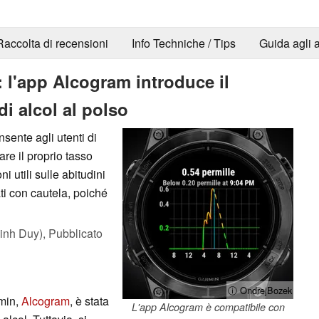
Raccolta di recensioni
Info Techniche / Tips
Guida agli a
: l'app Alcogram introduce il
i alcol al polso
ente agli utenti di
are il proprio tasso
 utili sulle abitudini
ti con cautela, poiché
inh Duy),
Pubblicato
ⓘ OndrejBozek
min,
Alcogram
, è stata
L'app Alcogram è compatibile con