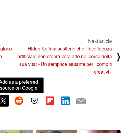
Next article
 gioco
Hideo Kojima sostiene che l'intelligenza
⟩
a
artificiale non creerà vera arte nel corso della
sua vita: «Un semplice aiutante per i compiti
creativi»
Add as a preferred
source on Google