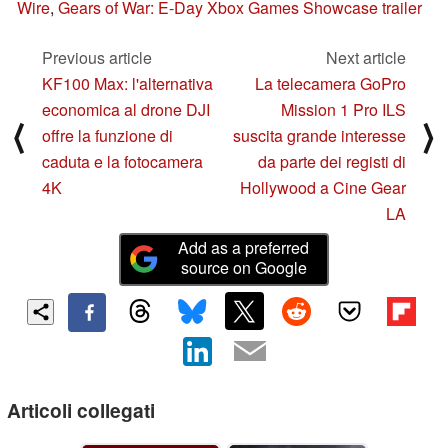
Wire
,
Gears of War: E-Day Xbox Games Showcase trailer
Previous article
Next article
KF100 Max: l'alternativa
La telecamera GoPro
economica al drone DJI
Mission 1 Pro ILS
⟨
⟩
offre la funzione di
suscita grande interesse
caduta e la fotocamera
da parte dei registi di
4K
Hollywood a Cine Gear
LA
Add as a preferred
source on Google
Articoli collegati