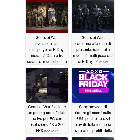
Gears of War:
Gears of War:
rivelazioni sul
confermata la data di
multiplayer di E-Day:
presentazione della
modalità Orda a tre
modalità multigiocatore
squadre, modifiche alle
di E-Day
07/23/2026
armi e nessun Battle
Pass
07/30/2026
Gears of War 2 ottiene
Sony prevede di
un porting non ufficiale
ridurre gli sconti sulla
nativo per PC con
PS5, poiché i prezzi
risoluzione 4K a 200
elevati della memoria
FPS
azzerano i profitti della
07/22/2026
console
06/20/2026