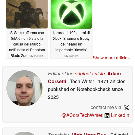
Project Helix
06/16/2026
06/14/2026
S-Game afferma che
I prossimi 100 giorni di
GTA 6 non è stato la
Xbox: Sharma e Booty
causa del ritardo
delineano un
nell'uscita di Phantom
importante "riavvio"
Blade Zero
06/14/2026
06/12/2026
Show more articles
Editor of the
original article
:
Adam
Corsetti
- Tech Writer
- 1471 articles
published on Notebookcheck
since
2025
contact me via:
@ACorsTechWriter
,
LinkedIn
Translator:
Ninh Ngoc Duy
- Editorial