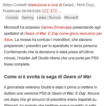
Adam Corsetti (
traduzione a cura di
DeepL / Ninh Duy),
Pubblicato
06/08/2026
🇺🇸
🇪🇸
...
Console
Gaming
Leaks / Rumors
Microsoft
Microsoft ha sorpreso
Games Showcase
presentando agli
spettatori di
Gears of War: E-Day
come gioco esclusivo per
Xbox
. La mossa ha confuso i rivenditori, che stavano
preparando i preordini per lo sparatutto in terza persona.
Confermando che la decisione è stata presa all'ultimo
minuto, l'insider Jeff Grubb ritiene che una porta per PS5
fosse completa.
Come si è svolta la saga di
Gears of War
Il giornalista veterano Grubb è stato il primo a mettere in
dubbio una versione PS5 di
Gears of War: E-Day
. Alcune
ore dopo che gli annunci di preordine erano trapelati su
Walmart, ha rivelato che l'editore aveva invertito la rotta.