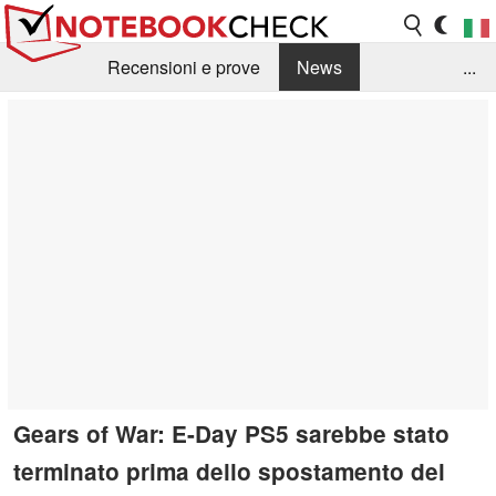
Recensioni e prove
News
...
Raccolta di recensioni
Info Techniche / Tips
Guida agli acquisti
Search
Contact
Gears of War: E-Day PS5 sarebbe stato
terminato prima dello spostamento del