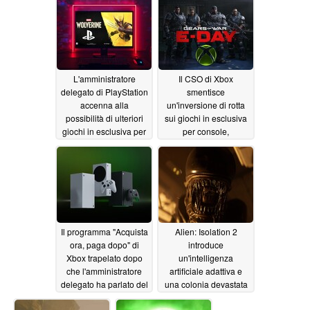
L'amministratore
Il CSO di Xbox
delegato di PlayStation
smentisce
accenna alla
un'inversione di rotta
possibilità di ulteriori
sui giochi in esclusiva
giochi in esclusiva per
per console,
PS5, ma i porting su
nonostante i dubbi sui
PC proseguiranno
profitti
06/17/2026
06/19/2026
Il programma "Acquista
Alien: Isolation 2
ora, paga dopo" di
introduce
Xbox trapelato dopo
un'intelligenza
che l'amministratore
artificiale adattiva e
delegato ha parlato del
una colonia devastata
prezzo della console
da una tempesta