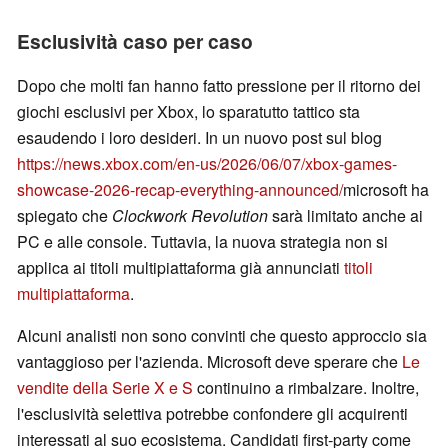
Esclusività caso per caso
Dopo che molti fan hanno fatto pressione per il ritorno dei
giochi esclusivi per Xbox, lo sparatutto tattico sta
esaudendo i loro desideri. In un nuovo post sul blog
https://news.xbox.com/en-us/2026/06/07/xbox-games-
showcase-2026-recap-everything-announced/
microsoft ha
spiegato che
Clockwork Revolution
sarà limitato anche ai
PC e alle console. Tuttavia, la nuova strategia non si
applica ai titoli multipiattaforma già annunciati
titoli
multipiattaforma
.
Alcuni analisti non sono convinti che questo approccio sia
vantaggioso per l'azienda. Microsoft deve sperare che
Le
vendite della Serie X e S
continuino a rimbalzare. Inoltre,
l'esclusività selettiva potrebbe confondere gli acquirenti
interessati al suo ecosistema. Candidati first-party come