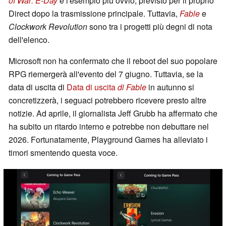
of War: E-Day
è l'esempio più ovvio, previsto per il proprio
Direct dopo la trasmissione principale. Tuttavia,
Fable
e
Clockwork Revolution
sono tra i progetti più degni di nota
dell'elenco.
Microsoft non ha confermato che il reboot del suo popolare
RPG riemergerà all'evento del 7 giugno. Tuttavia, se la
data di uscita di
Data di uscita
di Fable
in autunno si
concretizzerà, i seguaci potrebbero ricevere presto altre
notizie. Ad aprile, il giornalista Jeff Grubb ha affermato che
ha subito un ritardo interno e potrebbe non debuttare nel
2026. Fortunatamente, Playground Games ha alleviato i
timori smentendo questa voce.