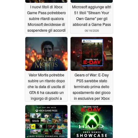
I nuovi titoli di Xbox
Microsoft aggiunge altri
Game Pass potrebbero
51 titoli "Stream Your
subire ritardi qualora
Own Game" per gli
Microsoft decidesse di
abbonati a Game Pass
sospendere gli accordi
06/16/2026
di pubblicazione
06/29/2026
Valor Mortis potrebbe
Gears of War: E-Day
subire un ritardo dopo
PS5 sarebbe stato
che la data di uscita di
terminato prima dello
GTA 6 ha causato un
spostamento del gioco
ingorgo di giochi a
in esclusiva per Xbox
settembre
06/11/2026
06/08/2026