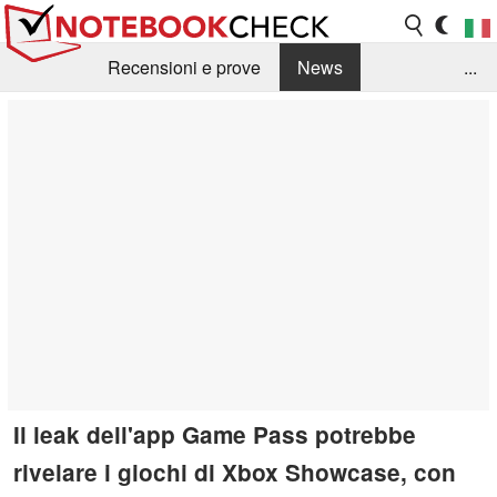
Recensioni e prove
News
...
Raccolta di recensioni
Info Techniche / Tips
Guida agli acquisti
Search
Contact
Il leak dell'app Game Pass potrebbe
rivelare i giochi di Xbox Showcase, con