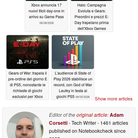
Xbox annuncia 17
Halo: Campagna
nuovi titoli day-one in
Evoluta e Gears:
arrivo su Game Pass
Preordini e prezzi E-
Day trapelano prima
06/08/2026
dell'Xbox Games
Showcase
06/08/2026
Gears of War: trapela il
L'audience di State of
pre-ordine del giorno E
Play 2026 stabilisce un
di PS5, nonostante le
record, con God of War
richieste di giochi
Laufey in testa ai
esclusivi per Xbox
giochi PS5
06/05/2026
Show more articles
06/07/2026
Editor of the
original article
:
Adam
Corsetti
- Tech Writer
- 1461 articles
published on Notebookcheck
since