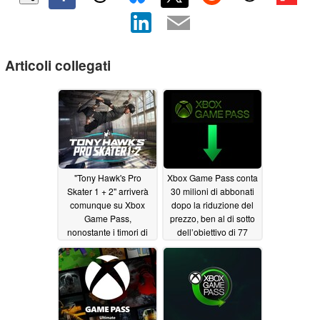
Articoli collegati
"Tony Hawk's Pro
Xbox Game Pass conta
Skater 1 + 2" arriverà
30 milioni di abbonati
comunque su Xbox
dopo la riduzione del
Game Pass,
prezzo, ben al di sotto
nonostante i timori di
dell’obiettivo di 77
tagli
milioni
07/16/2026
07/07/2026