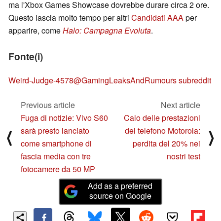
ma l'Xbox Games Showcase dovrebbe durare circa 2 ore.
Questo lascia molto tempo per altri
Candidati AAA
per
apparire, come
Halo: Campagna Evoluta
.
Fonte(i)
Weird-Judge-4578@GamingLeaksAndRumours subreddit
Previous article
Next article
Fuga di notizie: Vivo S60
Calo delle prestazioni
sarà presto lanciato
del telefono Motorola:
⟨
⟩
come smartphone di
perdita del 20% nei
fascia media con tre
nostri test
fotocamere da 50 MP
Add as a preferred
source on Google