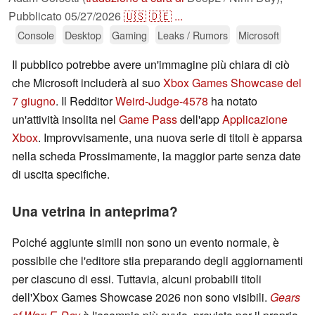
Pubblicato
05/27/2026
🇺🇸
🇩🇪
...
Console
Desktop
Gaming
Leaks / Rumors
Microsoft
Il pubblico potrebbe avere un'immagine più chiara di ciò
che Microsoft includerà al suo
Xbox Games Showcase del
7 giugno
. Il Redditor
Weird-Judge-4578
ha notato
un'attività insolita nel
Game Pass
dell'app
Applicazione
Xbox
. Improvvisamente, una nuova serie di titoli è apparsa
nella scheda Prossimamente, la maggior parte senza date
di uscita specifiche.
Una vetrina in anteprima?
Poiché aggiunte simili non sono un evento normale, è
possibile che l'editore stia preparando degli aggiornamenti
per ciascuno di essi. Tuttavia, alcuni probabili titoli
dell'Xbox Games Showcase 2026 non sono visibili.
Gears