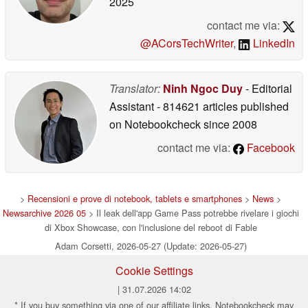
2025
contact me via:
@ACorsTechWriter
,
LinkedIn
Translator:
Ninh Ngoc Duy
- Editorial
Assistant
- 814621 articles published
on Notebookcheck
since 2008
contact me via:
Facebook
>
Recensioni e prove di notebook, tablets e smartphones
>
News
>
Newsarchive 2026 05
> Il leak dell'app Game Pass potrebbe rivelare i giochi
di Xbox Showcase, con l'inclusione del reboot di Fable
Adam Corsetti, 2026-05-27 (Update: 2026-05-27)
Cookie Settings
| 31.07.2026 14:02
* If you buy something via one of our affiliate links, Notebookcheck may