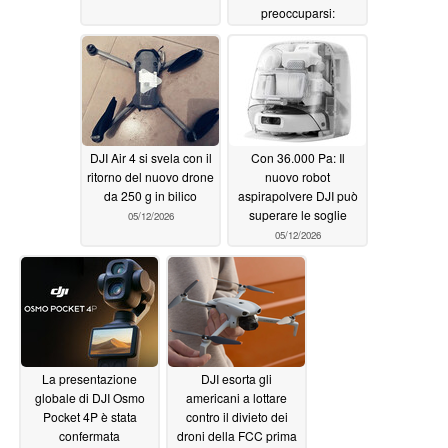
preoccuparsi:
Telecomando, custodia
protettiva in azione
05/20/2026
DJI Air 4 si svela con il
Con 36.000 Pa: Il
ritorno del nuovo drone
nuovo robot
da 250 g in bilico
aspirapolvere DJI può
superare le soglie
05/12/2026
05/12/2026
La presentazione
DJI esorta gli
globale di DJI Osmo
americani a lottare
Pocket 4P è stata
contro il divieto dei
confermata
droni della FCC prima