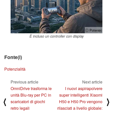
ⓘ Potensic
È incluso un controller con display
Fonte(i)
Potenzialità
Previous article
Next article
OmniDrive trasforma le
I nuovi aspirapolvere
unità Blu-ray per PC in
super intelligenti Xiaomi
⟨
⟩
scaricatori di giochi
H50 e H50 Pro vengono
retro legali
rilasciati a livello globale: