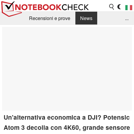
Recensioni e prove
News
...
Raccolta di recensioni
Info Techniche / Tips
Guida agli acquisti
Search
Contact
Un'alternativa economica a DJI? Potensic
Atom 3 decolla con 4K60, grande sensore