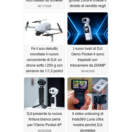
divieto di vendita negli
06/17/2026
Stati Uniti
06/12/2026
Fa il suo debutto
I nuovi rivali di DJI
mondiale il nuovo
Osmo Pocket 4 sono
concorrente di DJI: un
trapelati con
drone sotto i 250 g con
fotocamere da 200MP
sensore da 1/1,3 pollici
06/04/2026
e 4K a 60 fps
06/12/2026
DJI presenta la nuova
Il video unboxing di
finitura bianco perla
Insta360 Luna Ultra
per l'Osmo Pocket 4P
mostra perché DJI
dovrebbe
06/02/2026