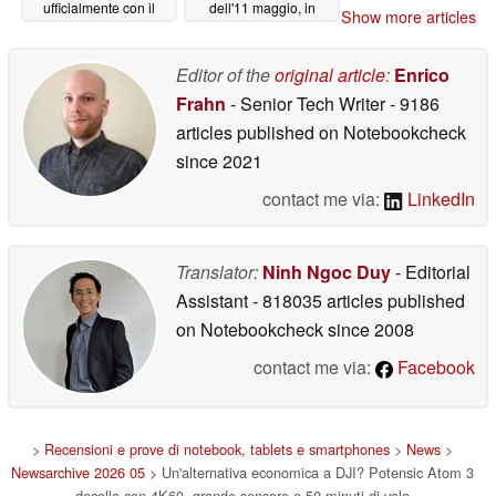
ufficialmente con il
dell'11 maggio, in
Show more articles
'nuovo capolavoro'
quanto avverte che
della fotocamera
lascia le industrie
teleobiettivo da 70 mm
critiche in "pericoloso
Editor of the
original article
:
Enrico
svantaggio"
05/11/2026
05/09/2026
Frahn
- Senior Tech Writer
- 9186
articles published on Notebookcheck
since 2021
contact me via:
LinkedIn
Translator:
Ninh Ngoc Duy
- Editorial
Assistant
- 818035 articles published
on Notebookcheck
since 2008
contact me via:
Facebook
>
Recensioni e prove di notebook, tablets e smartphones
>
News
>
Newsarchive 2026 05
> Un'alternativa economica a DJI? Potensic Atom 3
decolla con 4K60, grande sensore e 50 minuti di volo