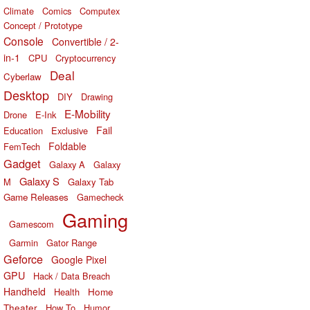
Climate
Comics
Computex
Concept / Prototype
Console
Convertible / 2-
in-1
CPU
Cryptocurrency
Deal
Cyberlaw
Desktop
DIY
Drawing
E-Mobility
Drone
E-Ink
Fail
Education
Exclusive
Foldable
FemTech
Gadget
Galaxy A
Galaxy
Galaxy S
M
Galaxy Tab
Game Releases
Gamecheck
Gaming
Gamescom
Garmin
Gator Range
Geforce
Google Pixel
GPU
Hack / Data Breach
Handheld
Home
Health
Theater
How To
Humor