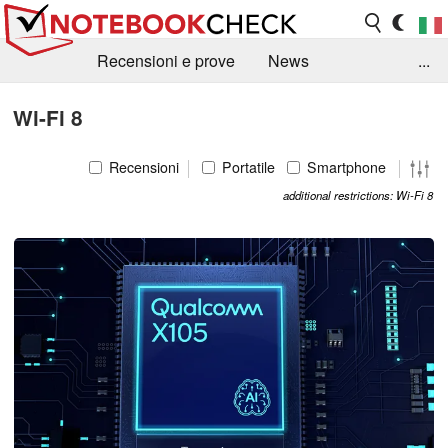
Recensioni e prove
News
...
Raccolta di recensioni
Info Techniche / Tips
Wi-Fi 8
Guida agli acquisti
Search
Contact
Recensioni
Portatile
Smartphone
additional restrictions: Wi-Fi 8