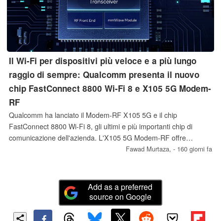
Il Wi-Fi per dispositivi più veloce e a più lungo
raggio di sempre: Qualcomm presenta il nuovo
chip FastConnect 8800 Wi-Fi 8 e X105 5G Modem-
RF
Qualcomm ha lanciato il Modem-RF X105 5G e il chip
FastConnect 8800 Wi-Fi 8, gli ultimi e più importanti chip di
comunicazione dell'azienda. L'X105 5G Modem-RF offre
funzionalità come il 5G NR-NTN per video, voce, dati e
Fawad Murtaza,
- 160 giorni fa
messaggistica basati su satellite. Il FastConnect 8800 presenta il
Wi-Fi 8, il BT 7.0 e molto altro ancora.
Add as a preferred
source on Google