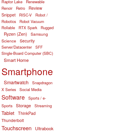
Raptor Lake
Renewable
Review
Renoir
Retro
Snippet
RISC-V
Robot /
Robotics
Robot Vacuum
Rollable
RTX Spark
Rugged
Ryzen (Zen)
Samsung
Science
Security
Server/Datacenter
SFF
Single-Board Computer (SBC)
Smart Home
Smartphone
Smartwatch
Snapdragon
X Series
Social Media
Software
Sports / e-
Storage
Sports
Streaming
Tablet
ThinkPad
Thunderbolt
Touchscreen
Ultrabook