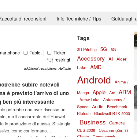
Raccolta di recensioni
Info Techniche / Tips
Guida agli a
Tags
5G
3D Printing
6G
artphone
Tablet
Ticker
Accessory
AI
Alder
restringi
AMD
Lake
additional restrictions: Rollable
Android
Anime /
 potrebbe subire notevoli
ARM
Apple
a è previsto l’arrivo di uno
Manga
Arc
Arrow Lake
Astronomy /
ben più interessante
Audio
Space
Benchmark
ble potrebbe non aver riscosso un
Biotech
Blackwell RTX 5000
e, ma il concorrente dell’Huawei
Business
Camera
 in produzione di massa. Si sta già
CES 2026
Cezanne (Zen 3)
essivo, come confermano
Charts
Chromebook