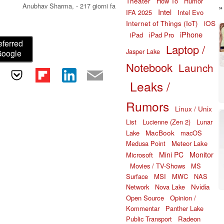
Theater
How To
Humor
il rilascio commerciale.
Anubhav Sharma,
- 217 giorni fa
Intel
IFA 2025
Intel Evo
Internet of Things (IoT)
iOS
iPhone
iPad
iPad Pro
eferred
Laptop /
Jasper Lake
Google
Notebook
Launch
Leaks /
Rumors
Linux / Unix
List
Lucienne (Zen 2)
Lunar
MacBook
Lake
macOS
Medusa Point
Meteor Lake
Monitor
Mini PC
Microsoft
Movies / TV-Shows
MS
Surface
MSI
MWC
NAS
Network
Nova Lake
Nvidia
Open Source
Opinion /
Kommentar
Panther Lake
Public Transport
Radeon