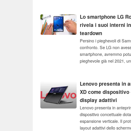
attualmente gli addetti ai la
TriFold2 definitivo potrebbe
del primo dispositivo arrot
Lo smartphone LG Rol
rivela i suoi interni i
teardown
Persino i pieghevoli di Sam
confronto. Se LG non avesse
smartphone, avremmo potu
pieghevole già nel 2021, un
più innovativo di tutto ciò c
ha prodotto di recente, co
Lenovo presenta in a
XD come dispositivo 
display adattivi
Lenovo presenta in antepri
dispositivo concettuale dota
espansione verticale. Il pr
layout adattivi dello scher