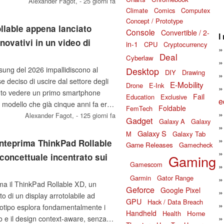
vori del settore, ma il Galaxy Z
Alexander Fagot,
- 25 giorni fa
Climate
Comics
Computex
 non essere lanciato prima del lancio
Concept / Prototype
olabile di Samsung.
lable appena lanciato
Console
Convertible / 2-
I
nnovativi in un video di
in-1
CPU
Cryptocurrency
Deal
Cyberlaw
Desktop
sung del 2026 impallidiscono al
DIY
Drawing
 deciso di uscire dal settore degli
E-Mobility
Drone
E-Ink
to vedere un primo smartphone
Fail
Education
Exclusive
e
 modello che già cinque anni fa era
Foldable
FemTech
he il segmento dei telefoni pieghevoli
Alexander Fagot,
- 125 giorni fa
Gadget
Galaxy A
Galaxy
me dimostra un teardown.
Galaxy S
M
Galaxy Tab
nteprima ThinkPad Rollable
Game Releases
Gamecheck
concettuale incentrato sui
Gaming
Gamescom
Garmin
Gator Range
ma il ThinkPad Rollable XD, un
Geforce
Google Pixel
to di un display arrotolabile ad
GPU
Hack / Data Breach
ototipo esplora fondamentalmente i
Handheld
Home
Health
mo e il design context-aware, senza