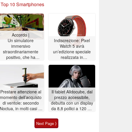
»
Top 10 Smartphones
Accordo |
Un simulatore
Indiscrezione: Pixel
immersivo
Watch 5 avrà
straordinariamente
un’edizione speciale
positivo, che ha
realizzata in
ispirato un’analisi di
collaborazione con una
quattro ore, è ora
stella dell’NBA
scontato del 90%
Prestare attenzione al
Il tablet Alldocube, dal
momento dell’acquisto
prezzo accessibile,
di ventole: secondo
debutta con un display
Noctua, in molti casi le
da 8,8 pollici a 120 Hz
dimensioni indicate
e un design sottile
nelle inserzioni sono
Next Page ⟩
errate