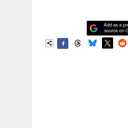
alcun piano confermato per 
Add as a pr
source on 