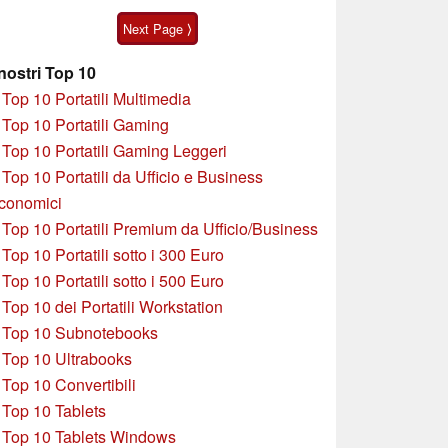
touchscreen da 5
alcune peculiarità
Next Page ⟩
pollici
 nostri Top 10
»
Top 10 Portatili Multimedia
»
Top 10 Portatili Gaming
»
Top 10 Portatili Gaming Leggeri
»
Top 10 Portatili da Ufficio e Business
conomici
»
Top 10 Portatili Premium da Ufficio/Business
»
T
op 10 Portatili sotto i 300 Euro
»
Top 10 Portatili sotto i 500 Euro
»
Top 10 dei Portatili Workstation
»
Top 10 Subnotebooks
»
Top 10 Ultrabooks
»
Top 10 Convertibili
»
Top 10 Tablets
»
Top 10 Tablets Windows