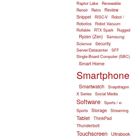
Raptor Lake
Renewable
Review
Renoir
Retro
Snippet
RISC-V
Robot /
Robotics
Robot Vacuum
Rollable
RTX Spark
Rugged
Ryzen (Zen)
Samsung
Science
Security
Server/Datacenter
SFF
Single-Board Computer (SBC)
Smart Home
Smartphone
Smartwatch
Snapdragon
X Series
Social Media
Software
Sports / e-
Storage
Sports
Streaming
Tablet
ThinkPad
Thunderbolt
Touchscreen
Ultrabook