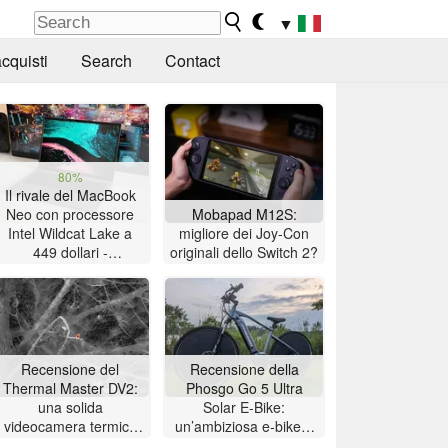
▼
cquisti
Search
Contact
80%
Il rivale del MacBook
Neo con processore
Mobapad M12S:
Intel Wildcat Lake a
migliore dei Joy-Con
449 dollari -
originali dello Switch 2?
Recensione del laptop
Chuwi UniBook
Recensione del
Recensione della
Thermal Master DV2:
Phosgo Go 5 Ultra
una solida
Solar E-Bike:
videocamera termica
un’ambiziosa e-bike a
per il birdwatching con
energia solare con