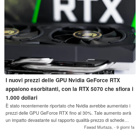
I nuovi prezzi delle GPU Nvidia GeForce RTX
appaiono esorbitanti, con la RTX 5070 che sfiora i
1.000 dollari
È stato recentemente riportato che Nvidia avrebbe aumentato i
prezzi delle GPU GeForce RTX fino al 30%. Tale aumento avrà
un impatto devastante sul rapporto qualità-prezzo di schede
quali la RTX 5060 Ti da 16 GB e la RTX 5070, poiché si prevede
Fawad Murtaza,
- 9 giorni fa
che il prezzo di quest’ultima raggiunga i 1.000 dollari.