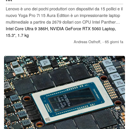
Lenovo è uno dei pochi produttori con dispositivi da 15 pollici e il
nuovo Yoga Pro 7i 15 Aura Edition è un impressionante laptop
multimediale a partire da 2679 dollari con CPU Intel Panther
Lake, GPU GeForce RTX 5060, 32 GB di RAM e uno splendido
Intel Core Ultra 9 386H, NVIDIA GeForce RTX 5060 Laptop,
touchscreen OLED da 165 Hz.
15.3", 1.7 kg
Andreas Osthoff,
- 65 giorni fa