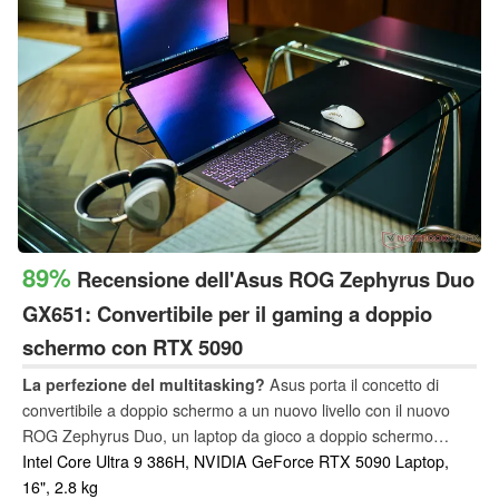
89%
Recensione dell'Asus ROG Zephyrus Duo
GX651: Convertibile per il gaming a doppio
schermo con RTX 5090
La perfezione del multitasking?
Asus porta il concetto di
convertibile a doppio schermo a un nuovo livello con il nuovo
ROG Zephyrus Duo, un laptop da gioco a doppio schermo
alimentato dalle CPU Panther Lake di Intel e da GeForce RTX
Intel Core Ultra 9 386H, NVIDIA GeForce RTX 5090 Laptop,
5090.
16", 2.8 kg