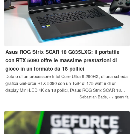
Asus ROG Strix SCAR 18 G835LXG: il portatile
con RTX 5090 offre le massime prestazioni di
gioco in un formato da 18 pollici
Dotato di un processore Intel Core Ultra 9 290HX, di una scheda
grafica GeForce RTX 5090 con un TGP di 175 watt e di un
display Mini-LED 4K da 18 pollici, l’Asus ROG Strix SCAR 18
G835LXG si colloca tra i portatili da gaming più potenti
Sebastian Bade,
- 7 giorni fa
attualmente disponibili. La nostra recensione mette in evidenza i
punti di forza di questo modello di punta e i compromessi che gli
acquirenti dovranno accettare.