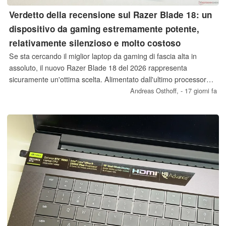
Verdetto della recensione sul Razer Blade 18: un
dispositivo da gaming estremamente potente,
relativamente silenzioso e molto costoso
Se sta cercando il miglior laptop da gaming di fascia alta in
assoluto, il nuovo Razer Blade 18 del 2026 rappresenta
sicuramente un'ottima scelta. Alimentato dall'ultimo processore
Intel Core Ultra 9 290HX Plus e dalla ben nota scheda grafica
Andreas Osthoff,
- 17 giorni fa
Nvidia GeForce RTX 5090, è dotato dei componenti mobili più
veloci attualmente disponibili sul mercato.