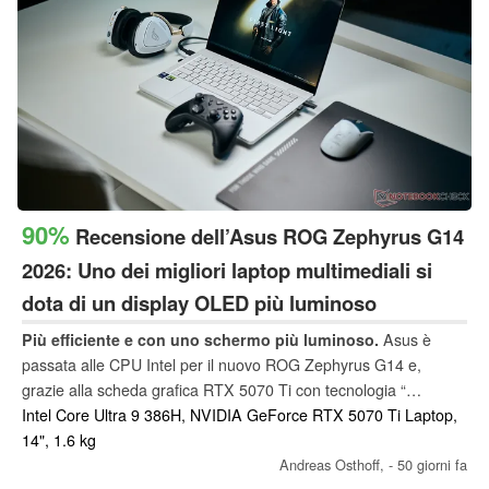
90%
Recensione dell’Asus ROG Zephyrus G14
2026: Uno dei migliori laptop multimediali si
dota di un display OLED più luminoso
Più efficiente e con uno schermo più luminoso.
Asus è
passata alle CPU Intel per il nuovo ROG Zephyrus G14 e,
grazie alla scheda grafica RTX 5070 Ti con tecnologia “
GeForce ”, rimane uno dei portatili da 14 pollici più potenti
Intel Core Ultra 9 386H, NVIDIA GeForce RTX 5070 Ti Laptop,
attualmente disponibili sul mercato. È inoltre dotato di uno
14", 1.6 kg
schermo OLED aggiornato a 120 Hz, che ora raggiunge livelli di
Andreas Osthoff,
- 50 giorni fa