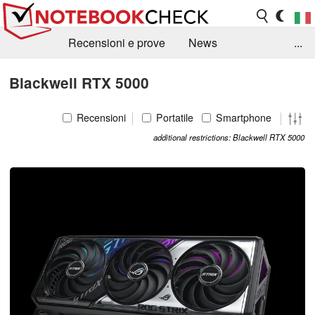
Recensioni e prove
News
...
Raccolta di recensioni
Info Techniche / Tips
Blackwell RTX 5000
Guida agli acquisti
Search
Contact
Recensioni
Portatile
Smartphone
additional restrictions: Blackwell RTX 5000