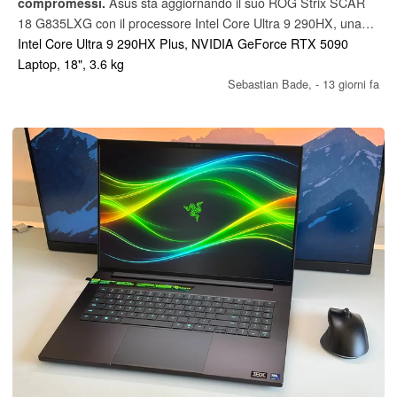
compromessi.
Asus sta aggiornando il suo ROG Strix SCAR
18 G835LXG con il processore Intel Core Ultra 9 290HX, una
GPU per laptop NVIDIA GeForce RTX 5090 e un display Mini-
Intel Core Ultra 9 290HX Plus, NVIDIA GeForce RTX 5090
LED 4K da 18 pollici con una frequenza di aggiornamento di
Laptop, 18", 3.6 kg
240 Hz e 2.000 zone di regolazione della luminosità. Offre
Sebastian Bade,
- 13 giorni fa
inoltre un’eccellente facilità di manutenzione grazie all’accesso
semplificato ai componenti e alle ampie opzioni di
personalizzazione con AniME Vision e l’illuminazione RGB
versatile.