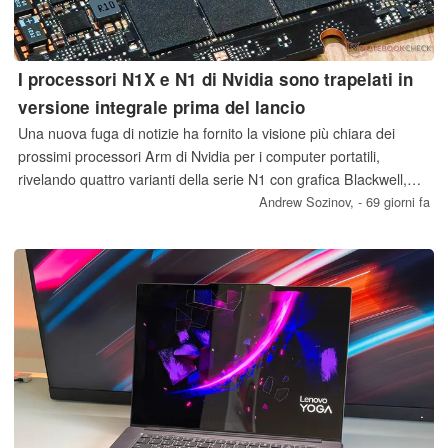
I processori N1X e N1 di Nvidia sono trapelati in
versione integrale prima del lancio
Una nuova fuga di notizie ha fornito la visione più chiara dei
prossimi processori Arm di Nvidia per i computer portatili,
rivelando quattro varianti della serie N1 con grafica Blackwell,
fino a 20 core di CPU e supporto per 128 GB di memoria
Andrew Sozinov,
- 69 giorni fa
LPDDR5X.