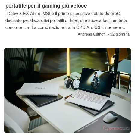
portatile per il gaming più veloce
Il Claw 8 EX AI+ di MSI è il primo dispositivo dotato del SoC
dedicato per dispositivi portatili di Intel, che supera facilmente la
concorrenza. La combinazione tra la CPU Arc G3 Extreme e
l’iGPU Arc B390 raggiunge un livello di prestazioni
Andreas Osthoff,
- 32 giorni fa
completamente nuovo. Nemmeno l’attuale Ryzen Z2 Extreme di
AMD ha alcuna possibilità in un confronto diretto delle
prestazioni.