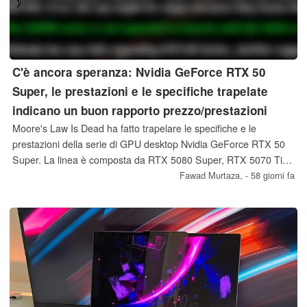
C'è ancora speranza: Nvidia GeForce RTX 50
Super, le prestazioni e le specifiche trapelate
indicano un buon rapporto prezzo/prestazioni
Moore's Law Is Dead ha fatto trapelare le specifiche e le
prestazioni della serie di GPU desktop Nvidia GeForce RTX 50
Super. La linea è composta da RTX 5080 Super, RTX 5070 Ti
Super, RTX 5070 Super e RTX 5060 Super. Si prevede che le
Fawad Murtaza,
- 58 giorni fa
nuove schede godano di un notevole aumento delle prestazioni
rispetto alle controparti RTX 50 standard.