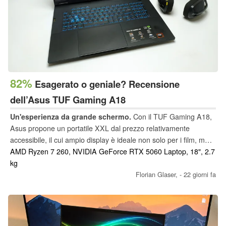
82%
Esagerato o geniale? Recensione
dell’Asus TUF Gaming A18
Un'esperienza da grande schermo.
Con il TUF Gaming A18,
Asus propone un portatile XXL dal prezzo relativamente
accessibile, il cui ampio display è ideale non solo per i film, ma
anche per i videogiochi. Abbiamo testato una configurazione
AMD Ryzen 7 260, NVIDIA GeForce RTX 5060 Laptop, 18", 2.7
dotata di Ryzen 7 260 e GeForce RTX 5060 e l’abbiamo
kg
confrontata con i più recenti modelli concorrenti da 18 pollici.
Florian Glaser,
- 22 giorni fa