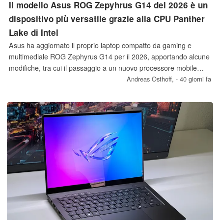
Il modello Asus ROG Zepyhrus G14 del 2026 è un
dispositivo più versatile grazie alla CPU Panther
Lake di Intel
Asus ha aggiornato il proprio laptop compatto da gaming e
multimediale ROG Zephyrus G14 per il 2026, apportando alcune
modifiche, tra cui il passaggio a un nuovo processore mobile
Panther Lake di Intel. Grazie ai migliori dati relativi all’efficienza,
Andreas Osthoff,
- 40 giorni fa
l’autonomia della batteria è notevolmente migliorata rispetto al
passato.