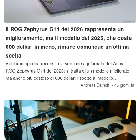
Il ROG Zephyrus G14 del 2026 rappresenta un
miglioramento, ma il modello del 2025, che costa
600 dollari in meno, rimane comunque un’ottima
scelta
Abbiamo appena recensito la versione aggiornata dell’Asus
ROG Zephyrus G14 del 2026: si tratta di un modello migliorato,
ma anche più costoso di 600 dollari rispetto al modello
equivalente del 2025. Se è disposto ad accettare alcuni
Andreas Osthoff,
- 46 giorni fa
svantaggi, come lo schermo OLED più scuro o la minore durata
della batteria, le consigliamo di acquistare il modello precedente
finché è ancora disponibile.