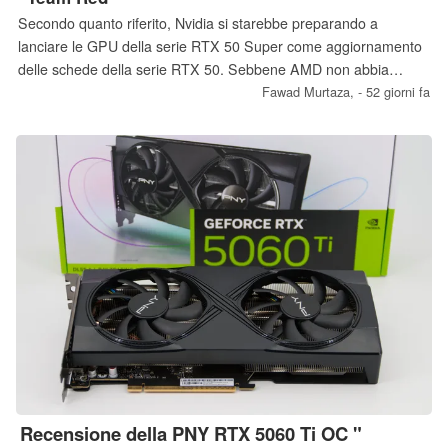
Secondo quanto riferito, Nvidia si starebbe preparando a
lanciare le GPU della serie RTX 50 Super come aggiornamento
delle schede della serie RTX 50. Sebbene AMD non abbia
ufficialmente rivelato alcun nuovo progetto relativo alle GPU, il
Fawad Murtaza,
- 52 giorni fa
sito "Moore’s Law Is Dead" ha divulgato informazioni su nuove
schede RDNA 4 che potrebbero essere in fase di sviluppo.
L’informatore ritiene ora che il piano potrebbe subire delle
modifiche.
Recensione della PNY RTX 5060 Ti OC "