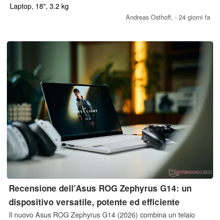
schermo IPS 4K dual-mode con frequenza di aggiornamento di
Laptop, 18", 3.2 kg
240 o 440 Hz. Tuttavia, il prezzo è ora molto più elevato rispetto
Andreas Osthoff,
- 24 giorni fa
al passato.
Recensione dell’Asus ROG Zephyrus G14: un
dispositivo versatile, potente ed efficiente
Il nuovo Asus ROG Zephyrus G14 (2026) combina un telaio