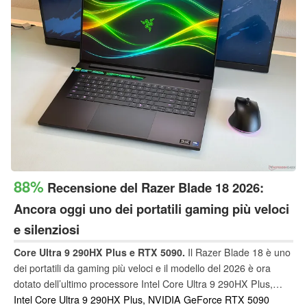
88%
Recensione del Razer Blade 18 2026:
Ancora oggi uno dei portatili gaming più veloci
e silenziosi
Core Ultra 9 290HX Plus e RTX 5090.
Il Razer Blade 18 è uno
dei portatili da gaming più veloci e il modello del 2026 è ora
dotato dell’ultimo processore Intel Core Ultra 9 290HX Plus,
abbinato alla già nota scheda grafica GeForce RTX 5090 e allo
Intel Core Ultra 9 290HX Plus, NVIDIA GeForce RTX 5090