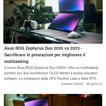
Asus ROG Zephyrus Duo 2026 vs 2023 -
Sacrificare le prestazioni per migliorare il
multitasking
Il nuovo Asus ROG Zephyrus Duo GX651 offre un multitasking
perfetto con due touchscreen OLED identici e buone soluzioni
software. Le prestazioni della CPU Panther Lake e della RTX
5090 di GeForce sono molto buone, ma rispetto al predecessore
Andreas Osthoff,
- 90 giorni fa
del 2023, i risultati sono leggermente deludenti.