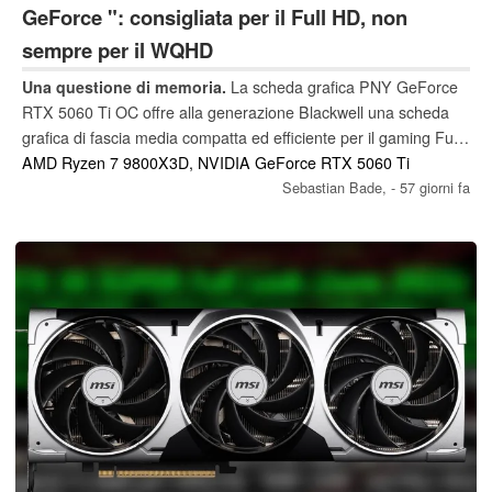
GeForce ": consigliata per il Full HD, non
sempre per il WQHD
Una questione di memoria.
La scheda grafica PNY GeForce
RTX 5060 Ti OC offre alla generazione Blackwell una scheda
grafica di fascia media compatta ed efficiente per il gaming Full-
HD più esigente. Funzionalità moderne come DLSS 4 e Multi
AMD Ryzen 7 9800X3D, NVIDIA GeForce RTX 5060 Ti
Frame Generation dovrebbero sbloccare ulteriori riserve di
Sebastian Bade,
- 57 giorni fa
prestazioni, ma la configurazione limitata della memoria solleva
interrogativi sulla sua compatibilità con le tecnologie future.
Abbiamo sottoposto la PNY GeForce RTX 5060 Ti OC a
benchmark, giochi attuali e applicazioni pratiche, per mostrare
dove risiedono i suoi punti di forza e dove raggiunge i propri
limiti.