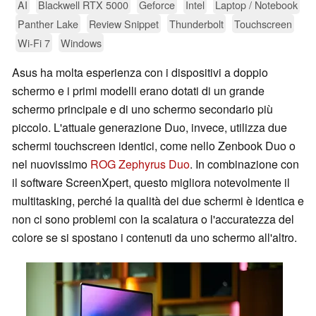
AI
Blackwell RTX 5000
Geforce
Intel
Laptop / Notebook
Panther Lake
Review Snippet
Thunderbolt
Touchscreen
Wi-Fi 7
Windows
Asus ha molta esperienza con i dispositivi a doppio
schermo e i primi modelli erano dotati di un grande
schermo principale e di uno schermo secondario più
piccolo. L'attuale generazione Duo, invece, utilizza due
schermi touchscreen identici, come nello Zenbook Duo o
nel nuovissimo
ROG Zephyrus Duo
. In combinazione con
il software ScreenXpert, questo migliora notevolmente il
multitasking, perché la qualità dei due schermi è identica e
non ci sono problemi con la scalatura o l'accuratezza del
colore se si spostano i contenuti da uno schermo all'altro.