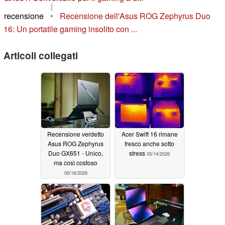
|
recensione
•
Recensione dell'Asus ROG Zephyrus Duo
16: Un portatile gaming insolito con ...
Articoli collegati
Recensione verdetto
Acer Swift 16 rimane
Asus ROG Zephyrus
fresco anche sotto
Duo GX651 - Unico,
stress
05/14/2026
ma così costoso
05/16/2026