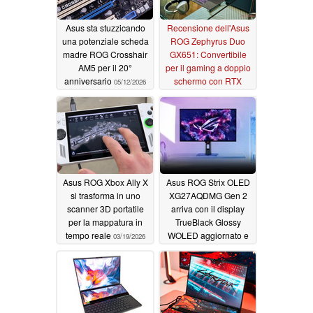
Asus sta stuzzicando
Recensione dell'Asus
una potenziale scheda
ROG Zephyrus Duo
madre ROG Crosshair
GX651: Convertibile
AM5 per il 20°
per il gaming a doppio
anniversario
schermo con RTX
05/12/2026
5090
05/07/2026
Asus ROG Xbox Ally X
Asus ROG Strix OLED
si trasforma in uno
XG27AQDMG Gen 2
scanner 3D portatile
arriva con il display
per la mappatura in
TrueBlack Glossy
tempo reale
WOLED aggiornato e
03/19/2026
1300 nit di luminosità
di picco
03/12/2026