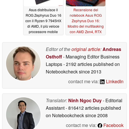
Asus distribuisce il
Recensione del
ROG Zephyrus Duo 16
notebook Asus ROG
con il Ryzen 9 7945HX
Zephyrus Duo 16:
di AMD, il più veloce
Mostro del multitasking
processore mobile
con AMD Zen4, RTX
disponibile
4090 e Mini-LED
03/18/2023
03/16/2023
Editor of the
original article
:
Andreas
Osthoff
- Managing Editor Business
Laptops
- 2192 articles published on
Notebookcheck
since 2013
contact me via:
LinkedIn
Translator:
Ninh Ngoc Duy
- Editorial
Assistant
- 816412 articles published
on Notebookcheck
since 2008
contact me via:
Facebook