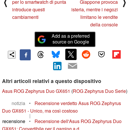
⟨
⟩
per lo smartwatch di punta
Giappone provoca
introduce questi
isteria, mentre i negozi
cambiamenti
limitano le vendite
della console
Add as a preferred
source on Google
Altri articoli relativi a questo dispositivo
Asus ROG Zephyrus Duo GX651
(
ROG Zephyrus Duo Serie
)
notizia
•
Recensione verdetto Asus ROG Zephyrus
Duo GX651 - Unico, ma così costoso
|
recensione
•
Recensione dell'Asus ROG Zephyrus Duo
GX651: Convertibile per il gaming a d...