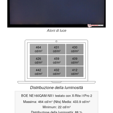
Aloni di luce
464
431
430
cd/m²
cd/m²
cd/m²
426
459
409
cd/m²
cd/m²
cd/m²
442
432
412
cd/m²
cd/m²
cd/m²
Distribuzione della luminosità
BOE NE160QAM-NX1 testato con X-Rite i1Pro 2
Massima: 464 cd/m² (Nits) Media: 433.9 cd/m²
Minimum: 22 cd/m²
Distribuzione della luminosità: 88 %