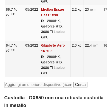
GPU
86.7 %
05/2022
2.2 kg
23 mm
17.3
Medion Erazer
v7
(old)
Beast X30
i9-12900HK,
GeForce RTX
3080 Ti Laptop
GPU
84.7 %
03/2022
2.3 kg
22.4 mm
16.0
Gigabyte Aero
v7
(old)
16 YE5
i9-12900HK,
GeForce RTX
3080 Ti Laptop
GPU
Custodia - GX650 con una robusta custodia
in metallo