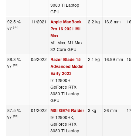
3080 Ti Laptop
GPU
92.5 %
11/2021
2.2 kg
16.8 mm
16.2
Apple MacBook
v7
(old)
Pro 16 2021 M1
Max
M1 Max, M1 Max
32-Core GPU
88.3 %
05/2022
2.1 kg
16.99 mm
15.6
Razer Blade 15
v7
(old)
Advanced Model
Early 2022
i7-12800H,
GeForce RTX
3080 Ti Laptop
GPU
87.5 %
01/2022
3 kg
26 mm
17.3
MSI GE76 Raider
v7
i9-12900HK,
(old)
GeForce RTX
3080 Ti Laptop