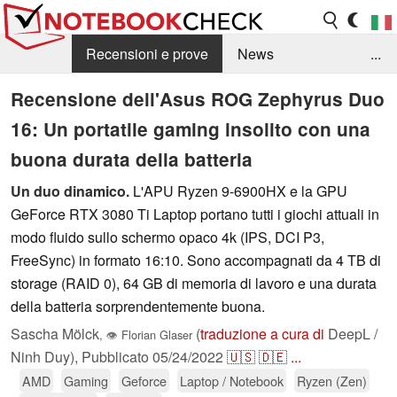
Recensioni e prove
News
...
Raccolta di recensioni
Info Techniche / Tips
Recensione dell'Asus ROG Zephyrus Duo
16: Un portatile gaming insolito con una
Guida agli acquisti
Search
Contact
buona durata della batteria
Un duo dinamico.
L'APU Ryzen 9-6900HX e la GPU
GeForce RTX 3080 Ti Laptop portano tutti i giochi attuali in
modo fluido sullo schermo opaco 4k (IPS, DCI P3,
FreeSync) in formato 16:10. Sono accompagnati da 4 TB di
storage (RAID 0), 64 GB di memoria di lavoro e una durata
della batteria sorprendentemente buona.
Sascha Mölck
(
traduzione a cura di
DeepL /
,
👁
Florian Glaser
Ninh Duy),
Pubblicato
05/24/2022
🇺🇸
🇩🇪
...
AMD
Gaming
Geforce
Laptop / Notebook
Ryzen (Zen)