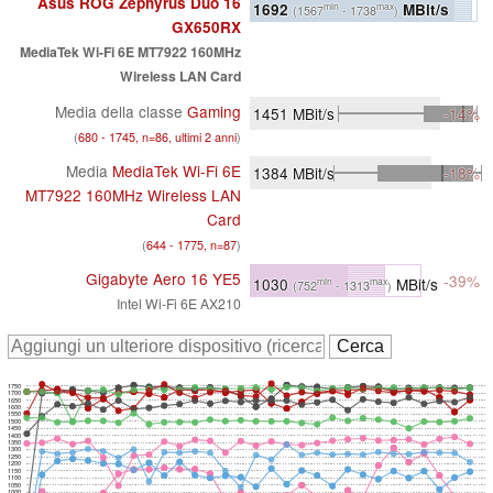
Asus ROG Zephyrus Duo 16
1692
MBit/s
min
max
(1567
- 1738
)
GX650RX
MediaTek Wi-Fi 6E MT7922 160MHz
Wireless LAN Card
Media della classe
Gaming
1451
MBit/s
-14%
(
680 - 1745, n=86, ultimi 2 anni
)
Media
MediaTek Wi-Fi 6E
1384
MBit/s
-18%
MT7922 160MHz Wireless LAN
Card
(
644 - 1775, n=87
)
Gigabyte Aero 16 YE5
-39%
1030
MBit/s
min
max
(752
- 1313
)
Intel Wi-Fi 6E AX210
1750
1700
1650
1600
1550
1500
1450
1400
1350
1300
1250
1200
1150
1100
1050
1000