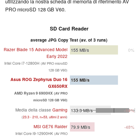
utilizzando la nostra scheda di memoria di riferimento AV
PRO microSD 128 GB V60.
SD Card Reader
average JPG Copy Test (av. of 3 runs)
Razer Blade 15 Advanced Model
155
MB/s
0%
Early 2022
Intel Core i7-12800H
(AV PRO microSD
128 GB V60)
Asus ROG Zephyrus Duo 16
155
MB/s
GX650RX
AMD Ryzen 9 6900HX
(AV PRO
microSD 128 GB V60)
Media della classe
Gaming
133.3
MB/s
-14%
(
23.3 - 210, n=53, ultimi 2 anni
)
MSI GE76 Raider
79.9
MB/s
-48%
Intel Core i9-12900HK
(AV PRO