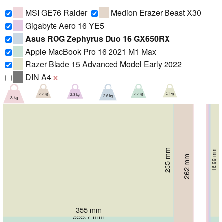
MSI GE76 Raider
Medion Erazer Beast X30
Gigabyte Aero 16 YE5
Asus ROG Zephyrus Duo 16 GX650RX
Apple MacBook Pro 16 2021 M1 Max
Razer Blade 15 Advanced Model Early 2022
DIN A4
❌
2.1 kg
2.3 kg
2.2 kg
2.2 kg
2.6 kg
3 kg
235 mm
248.1 mm
248.5 mm
16.99 mm
16.8 mm
22.4 mm
262 mm
266 mm
20.5 mm
23 mm
284 mm
26 mm
355 mm
355.7 mm
356 mm