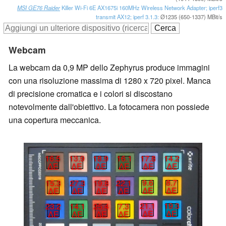
MSI GE76 Raider
Killer Wi-Fi 6E AX1675i 160MHz Wireless Network Adapter; iperf3
transmit AX12; iperf 3.1.3:
Ø1235 (650-1337) MBit/s
Webcam
La webcam da 0,9 MP dello Zephyrus produce immagini
con una risoluzione massima di 1280 x 720 pixel. Manca
di precisione cromatica e i colori si discostano
notevolmente dall'obiettivo. La fotocamera non possiede
una copertura meccanica.
17.8
14.2
18.9
16.1
16.5
13.9
∆E
∆E
∆E
∆E
∆E
∆E
9.6
8.7
19.8
22.1
15.3
27.3
∆E
∆E
∆E
∆E
∆E
∆E
21.1
19.3
25.4
7.3
23.2
14.1
∆E
∆E
∆E
∆E
∆E
∆E