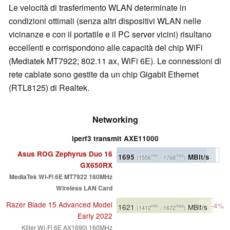
Le velocità di trasferimento WLAN determinate in
condizioni ottimali (senza altri dispositivi WLAN nelle
vicinanze e con il portatile e il PC server vicini) risultano
eccellenti e corrispondono alle capacità del chip WiFi
(Mediatek MT7922; 802.11 ax, WiFi 6E). Le connessioni di
rete cablate sono gestite da un chip Gigabit Ethernet
(RTL8125) di Realtek.
Networking
iperf3 transmit AXE11000
Asus ROG Zephyrus Duo 16
1695
MBit/s
min
max
(1556
- 1768
)
GX650RX
MediaTek Wi-Fi 6E MT7922 160MHz
Wireless LAN Card
Razer Blade 15 Advanced Model
-4%
1621
MBit/s
min
max
(1412
- 1672
)
Early 2022
Killer Wi-Fi 6E AX1690i 160MHz