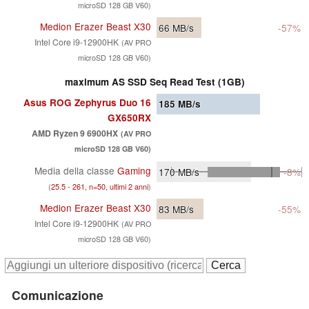
microSD 128 GB V60)
Medion Erazer Beast X30
66
MB/s
-57%
Intel Core i9-12900HK
(AV PRO
microSD 128 GB V60)
maximum AS SSD Seq Read Test (1GB)
Asus ROG Zephyrus Duo 16
185
MB/s
GX650RX
AMD Ryzen 9 6900HX
(AV PRO
microSD 128 GB V60)
Media della classe
Gaming
170
MB/s
-8%
(
25.5 - 261, n=50, ultimi 2 anni
)
Medion Erazer Beast X30
83
MB/s
-55%
Intel Core i9-12900HK
(AV PRO
microSD 128 GB V60)
Comunicazione