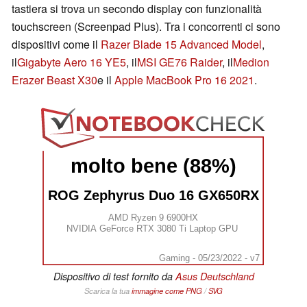
tastiera si trova un secondo display con funzionalità
touchscreen (Screenpad Plus). Tra i concorrenti ci sono
dispositivi come il
Razer Blade 15 Advanced Model
,
il
Gigabyte Aero 16 YE5
, il
MSI GE76 Raider
, il
Medion
Erazer Beast X30
e il
Apple MacBook Pro 16 2021
.
molto bene (88%)
ROG Zephyrus Duo 16 GX650RX
AMD Ryzen 9 6900HX
NVIDIA GeForce RTX 3080 Ti Laptop GPU
Gaming - 05/23/2022 - v7
Dispositivo di test fornito da
Asus Deutschland
Scarica la tua
immagine come
PNG
/
SVG