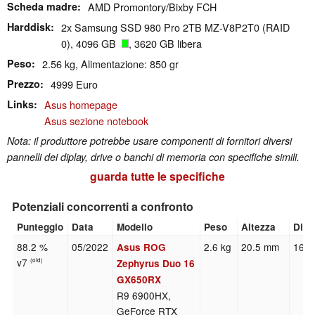
Scheda madre
AMD Promontory/Bixby FCH
Harddisk
2x Samsung SSD 980 Pro 2TB MZ-V8P2T0 (RAID
0), 4096 GB
, 3620 GB libera
Peso
2.56 kg, Alimentazione: 850 gr
Prezzo
4999 Euro
Links
Asus homepage
Asus sezione notebook
Nota: il produttore potrebbe usare componenti di fornitori diversi
pannelli dei diplay, drive o banchi di memoria con specifiche simili.
guarda tutte le specifiche
Potenziali concorrenti a confronto
Punteggio
Data
Modello
Peso
Altezza
Dim
88.2 %
05/2022
2.6 kg
20.5 mm
16.0
Asus ROG
v7
(old)
Zephyrus Duo 16
GX650RX
R9 6900HX,
GeForce RTX