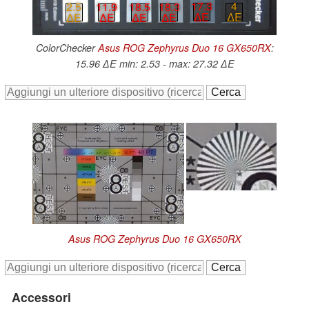
17.3
4
18.5
18.3
2.5
11.9
∆E
∆E
∆E
∆E
∆E
∆E
ColorChecker
Asus ROG Zephyrus Duo 16 GX650RX
:
15.96 ∆E min: 2.53 - max: 27.32 ∆E
Asus ROG Zephyrus Duo 16 GX650RX
Accessori