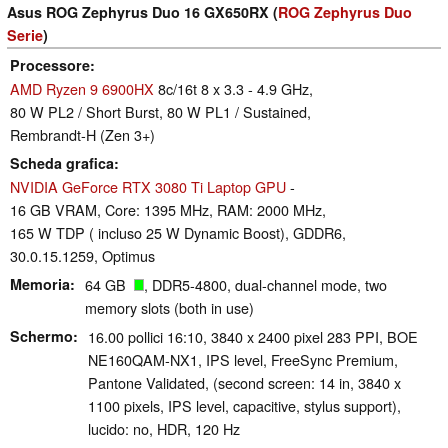
Asus ROG Zephyrus Duo 16 GX650RX (
ROG Zephyrus Duo
Serie
)
Processore
AMD Ryzen 9 6900HX
8c/16t 8 x 3.3 - 4.9 GHz,
80 W PL2 / Short Burst, 80 W PL1 / Sustained,
Rembrandt-H (Zen 3+)
Scheda grafica
NVIDIA GeForce RTX 3080 Ti Laptop GPU
-
16 GB VRAM, Core: 1395 MHz, RAM: 2000 MHz,
165 W TDP ( incluso 25 W Dynamic Boost), GDDR6,
30.0.15.1259, Optimus
Memoria
64 GB
, DDR5-4800, dual-channel mode, two
memory slots (both in use)
Schermo
16.00 pollici 16:10, 3840 x 2400 pixel 283 PPI, BOE
NE160QAM-NX1, IPS level, FreeSync Premium,
Pantone Validated, (second screen: 14 in, 3840 x
1100 pixels, IPS level, capacitive, stylus support),
lucido: no, HDR, 120 Hz