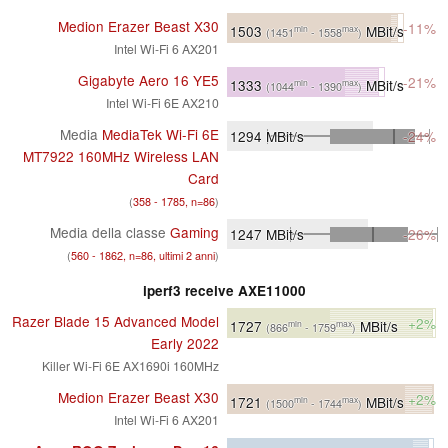
Medion Erazer Beast X30
-11%
1503
MBit/s
min
max
(1451
- 1558
)
Intel Wi-Fi 6 AX201
Gigabyte Aero 16 YE5
-21%
1333
MBit/s
min
max
(1044
- 1390
)
Intel Wi-Fi 6E AX210
Media
MediaTek Wi-Fi 6E
1294
MBit/s
-24%
MT7922 160MHz Wireless LAN
Card
(
358 - 1785, n=86
)
Media della classe
Gaming
1247
MBit/s
-26%
(
560 - 1862, n=86, ultimi 2 anni
)
iperf3 receive AXE11000
Razer Blade 15 Advanced Model
+2%
1727
MBit/s
min
max
(866
- 1759
)
Early 2022
Killer Wi-Fi 6E AX1690i 160MHz
Medion Erazer Beast X30
+2%
1721
MBit/s
min
max
(1500
- 1744
)
Intel Wi-Fi 6 AX201