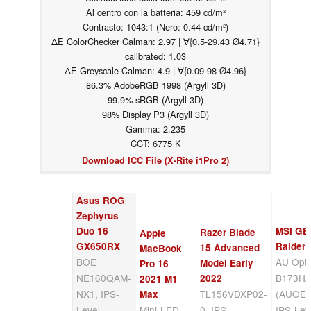
Al centro con la batteria: 459 cd/m²
Contrasto: 1043:1 (Nero: 0.44 cd/m²)
ΔE ColorChecker Calman: 2.97 | ∀{0.5-29.43 Ø4.71}
calibrated: 1.03
ΔE Greyscale Calman: 4.9 | ∀{0.09-98 Ø4.96}
86.3% AdobeRGB 1998 (Argyll 3D)
99.9% sRGB (Argyll 3D)
98% Display P3 (Argyll 3D)
Gamma: 2.235
CCT: 6775 K
Download ICC File (X-Rite i1Pro 2)
Asus ROG
Zephyrus
Duo 16
MSI GE
Razer Blade
Apple
GX650RX
Raider
15 Advanced
MacBook
BOE
AU Optr
Model Early
Pro 16
NE160QAM-
B173HA
2022
2021 M1
NX1, IPS-
TL156VDXP02-
(AUOE2
Max
Level,
Mini-LED,
0, IPS,
IPS-Lev