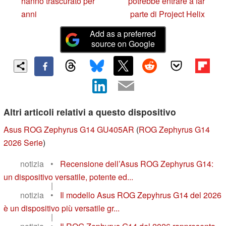
hanno trascurato per
potrebbe entrare a far
anni
parte di Project Helix
Add as a preferred
source on Google
Altri articoli relativi a questo dispositivo
Asus ROG Zephyrus G14 GU405AR
(
ROG Zephyrus G14
2026 Serie
)
notizia
•
Recensione dell’Asus ROG Zephyrus G14:
un dispositivo versatile, potente ed...
|
notizia
•
Il modello Asus ROG Zepyhrus G14 del 2026
è un dispositivo più versatile gr...
|