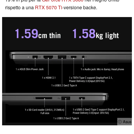
rispetto a una
RTX 5070 Ti
-versione backe.
ⓘ Asus