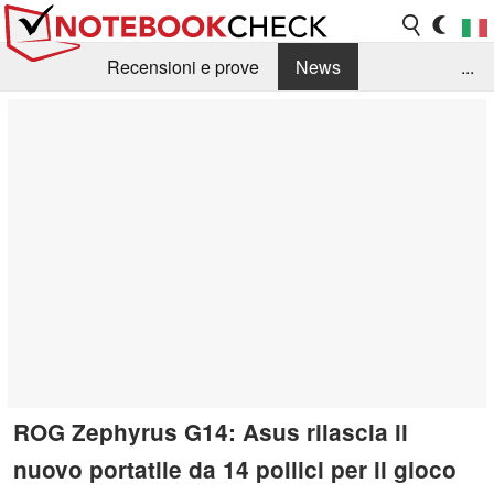
Recensioni e prove
News
...
Raccolta di recensioni
Info Techniche / Tips
Guida agli acquisti
Search
Contact
ROG Zephyrus G14: Asus rilascia il
nuovo portatile da 14 pollici per il gioco