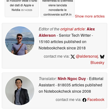
di Foxconn vede il furto
Neverness to Everness
dei dati di Apple e
viene lanciata
Nvidia
nonostante le
05/14/2026
controversie sull'IA in
Show more articles
corso
05/14/2026
Editor of the
original article
:
Alex
Alderson
- Senior Tech Writer
-
15160 articles published on
Notebookcheck
since 2018
contact me via:
@aldersonaj
,
Bluesky
Translator:
Ninh Ngoc Duy
- Editorial
Assistant
- 818035 articles published
on Notebookcheck
since 2008
contact me via:
Facebook