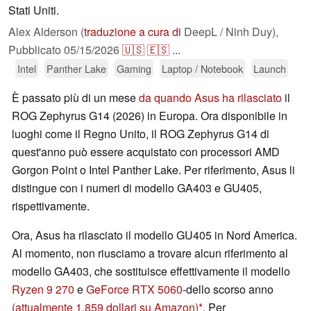
Stati Uniti.
Alex Alderson (
traduzione a cura di
DeepL / Ninh Duy),
Pubblicato
05/15/2026
🇺🇸
🇪🇸
...
Intel
Panther Lake
Gaming
Laptop / Notebook
Launch
È passato più di un mese
da quando Asus ha rilasciato
il
ROG Zephyrus G14 (2026) in Europa. Ora disponibile in
luoghi come il Regno Unito, il ROG Zephyrus G14 di
quest'anno può essere acquistato con processori AMD
Gorgon Point o Intel Panther Lake. Per riferimento, Asus li
distingue con i numeri di modello GA403 e GU405,
rispettivamente.
Ora, Asus ha rilasciato il modello GU405 in Nord America.
Al momento, non riusciamo a trovare alcun riferimento al
modello GA403, che sostituisce effettivamente il modello
Ryzen 9 270
e
GeForce RTX 5060
-dello scorso anno
(attualmente 1.859 dollari su Amazon)
. Per