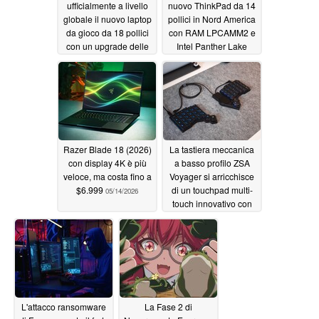
ufficialmente a livello
nuovo ThinkPad da 14
globale il nuovo laptop
pollici in Nord America
da gioco da 18 pollici
con RAM LPCAMM2 e
con un upgrade delle
Intel Panther Lake
prestazioni di 320W e
05/15/2026
un display Mini LED 4K
05/16/2026
Razer Blade 18 (2026)
La tastiera meccanica
con display 4K è più
a basso profilo ZSA
veloce, ma costa fino a
Voyager si arricchisce
$6.999
di un touchpad multi-
05/14/2026
touch innovativo con
compatibilità
all'indietro
05/14/2026
L'attacco ransomware
La Fase 2 di