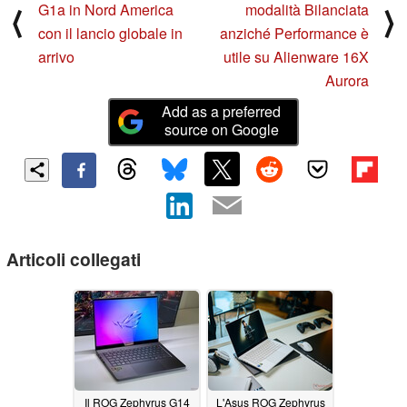
G1a in Nord America
modalità Bilanciata
⟨
⟩
con il lancio globale in
anziché Performance è
arrivo
utile su Alienware 16X
Aurora
Add as a preferred
source on Google
Articoli collegati
Il ROG Zephyrus G14
L'Asus ROG Zephyrus