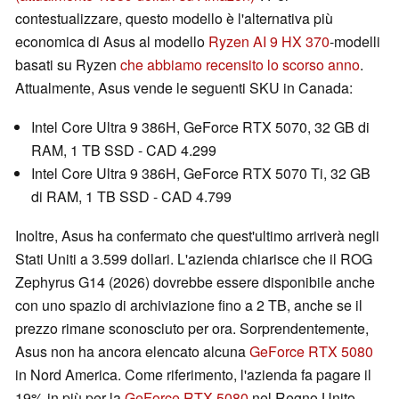
contestualizzare, questo modello è l'alternativa più
economica di Asus al modello
Ryzen AI 9 HX 370
-modelli
basati su Ryzen
che abbiamo recensito lo scorso anno
.
Attualmente, Asus vende le seguenti SKU in Canada:
Intel Core Ultra 9 386H, GeForce RTX 5070, 32 GB di
RAM, 1 TB SSD - CAD 4.299
Intel Core Ultra 9 386H, GeForce RTX 5070 Ti, 32 GB
di RAM, 1 TB SSD - CAD 4.799
Inoltre, Asus ha confermato che quest'ultimo arriverà negli
Stati Uniti a 3.599 dollari. L'azienda chiarisce che il ROG
Zephyrus G14 (2026) dovrebbe essere disponibile anche
con uno spazio di archiviazione fino a 2 TB, anche se il
prezzo rimane sconosciuto per ora. Sorprendentemente,
Asus non ha ancora elencato alcuna
GeForce RTX 5080
in Nord America. Come riferimento, l'azienda fa pagare il
19% in più per la
GeForce RTX 5080
nel Regno Unito