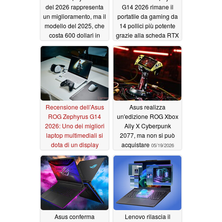
del 2026 rappresenta
G14 2026 rimane il
un miglioramento, ma il
portatile da gaming da
modello del 2025, che
14 pollici più potente
costa 600 dollari in
grazie alla scheda RTX
meno, rimane
5070 Ti
06/21/2026
comunque un’ottima
scelta
06/23/2026
Recensione dell’Asus
Asus realizza
ROG Zephyrus G14
un'edizione ROG Xbox
2026: Uno dei migliori
Ally X Cyberpunk
laptop multimediali si
2077, ma non si può
dota di un display
acquistare
05/19/2026
OLED più luminoso
06/19/2026
Asus conferma
Lenovo rilascia il