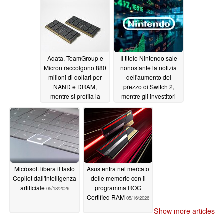
Adata, TeamGroup e
Il titolo Nintendo sale
Micron raccolgono 880
nonostante la notizia
milioni di dollari per
dell'aumento del
NAND e DRAM,
prezzo di Switch 2,
mentre si profila la
mentre gli investitori
scarsità di risorse
ruotano le azioni AI
05/21/2026
05/20/2026
Microsoft libera il tasto
Asus entra nel mercato
Copilot dall'intelligenza
delle memorie con il
artificiale
programma ROG
05/18/2026
Certified RAM
05/16/2026
Show more articles