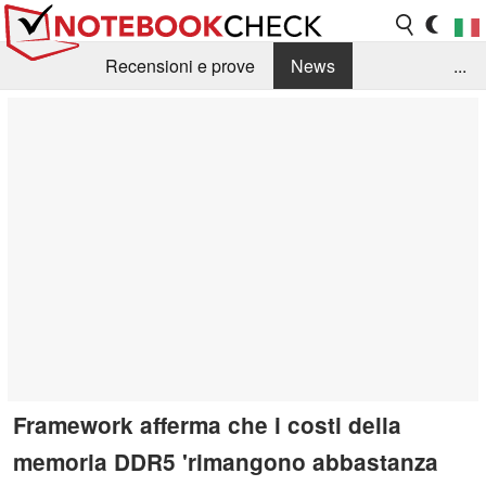
Recensioni e prove
News
...
Raccolta di recensioni
Info Techniche / Tips
Guida agli acquisti
Search
Contact
Framework afferma che i costi della
memoria DDR5 'rimangono abbastanza