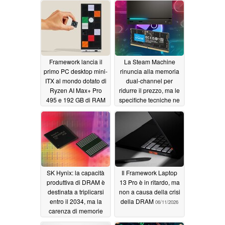
delegato avverte che i
07/29/2026
costi dei fornitori
espongono l’azienda a
un «rischio finanziario»
07/24/2026
Framework lancia il
La Steam Machine
primo PC desktop mini-
rinuncia alla memoria
ITX al mondo dotato di
dual-channel per
Ryzen AI Max+ Pro
ridurre il prezzo, ma le
495 e 192 GB di RAM
specifiche tecniche ne
limitano le prestazioni
07/23/2026
06/23/2026
SK Hynix: la capacità
Il Framework Laptop
produttiva di DRAM è
13 Pro è in ritardo, ma
destinata a triplicarsi
non a causa della crisi
entro il 2034, ma la
della DRAM
06/11/2026
carenza di memorie
persiste
06/14/2026