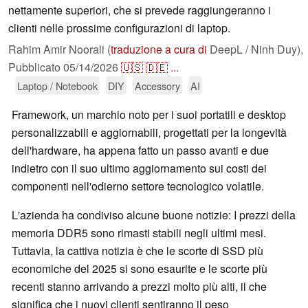
nettamente superiori, che si prevede raggiungeranno i
clienti nelle prossime configurazioni di laptop.
Rahim Amir Noorali (
traduzione a cura di
DeepL / Ninh Duy),
Pubblicato
05/14/2026
🇺🇸
🇩🇪
...
Laptop / Notebook
DIY
Accessory
AI
Framework, un marchio noto per i suoi portatili e desktop
personalizzabili e aggiornabili, progettati per la longevità
dell'hardware, ha appena fatto un passo avanti e due
indietro con il suo ultimo aggiornamento sui costi dei
componenti nell'odierno settore tecnologico volatile.
L'azienda ha condiviso alcune buone notizie: I prezzi della
memoria DDR5 sono rimasti stabili negli ultimi mesi.
Tuttavia, la cattiva notizia è che le scorte di SSD più
economiche del 2025 si sono esaurite e le scorte più
recenti stanno arrivando a prezzi molto più alti, il che
significa che i nuovi clienti sentiranno il peso