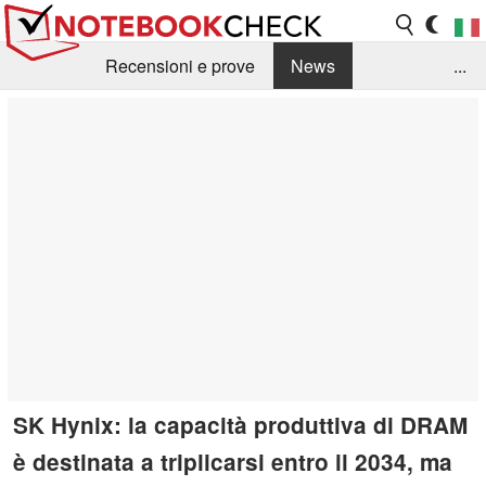
Recensioni e prove
News
...
Raccolta di recensioni
Info Techniche / Tips
Guida agli acquisti
Search
Contact
SK Hynix: la capacità produttiva di DRAM
è destinata a triplicarsi entro il 2034, ma