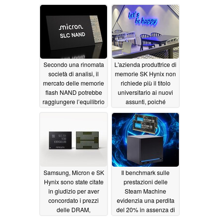
sollievo per i prezzi
un’offerta di DRAM in
della RAM
calo nel 2027
08/08/2026
08/07/2026
Secondo una rinomata
L'azienda produttrice di
società di analisi, il
memorie SK Hynix non
mercato delle memorie
richiede più il titolo
flash NAND potrebbe
universitario ai nuovi
raggiungere l’equilibrio
assunti, poiché
il prossimo anno
l'intelligenza artificiale
sta spostando
07/22/2026
l'attenzione sulla
creatività
07/09/2026
Samsung, Micron e SK
Il benchmark sulle
Hynix sono state citate
prestazioni delle
in giudizio per aver
Steam Machine
concordato i prezzi
evidenzia una perdita
delle DRAM,
del 20% in assenza di
scatenando una vera e
memoria a doppio