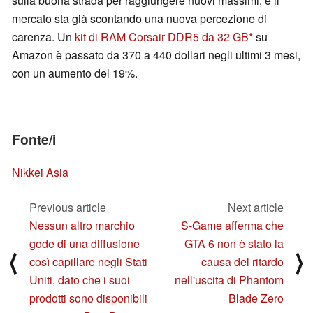
sulla buona strada per raggiungere nuovi massimi, e il
mercato sta già scontando una nuova percezione di
carenza. Un
kit di RAM Corsair DDR5 da 32 GB
su
Amazon è passato da 370 a 440 dollari negli ultimi 3 mesi,
con un aumento del 19%.
Fonte/i
Nikkei Asia
Previous article
Next article
Nessun altro marchio
S-Game afferma che
gode di una diffusione
GTA 6 non è stato la
⟨
⟩
così capillare negli Stati
causa del ritardo
Uniti, dato che i suoi
nell'uscita di Phantom
prodotti sono disponibili
Blade Zero