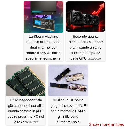
propria
canale
07/01/2026
“RAMpocalisse” a
causa dell’impennata
dei prezzi delle
memorie
07/03/2026
La Steam Machine
Secondo quanto
rinuncia alla memoria
riferito, AMD starebbe
dual-channel per
pianificando un altro
ridurre il prezzo, ma le
aumento dei prezzi
specifiche tecniche ne
delle GPU
06/22/2026
limitano le prestazioni
06/23/2026
Il "RAMageddon" sta
Crisi delle DRAM: a
già colpendo i portatili:
giugno i prezzi nell'UE
quanto costerà in più il
per le memorie RAM e
vostro prossimo PC nel
gli SSD sono
2026?
aumentati solo
06/16/2026
Show more articles
leggermente
06/16/2026