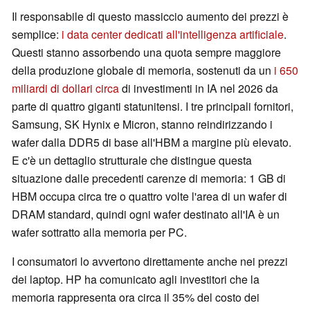
Il responsabile di questo massiccio aumento dei prezzi è
semplice:
i data center dedicati all'intelligenza artificiale
.
Questi stanno assorbendo una quota sempre maggiore
della produzione globale di memoria, sostenuti da un
i 650
miliardi di dollari circa
di investimenti in IA nel 2026 da
parte di quattro giganti statunitensi. I tre principali fornitori,
Samsung, SK Hynix e Micron, stanno reindirizzando i
wafer dalla DDR5 di base all'HBM a margine più elevato.
E c'è un dettaglio strutturale che distingue questa
situazione dalle precedenti carenze di memoria: 1 GB di
HBM occupa circa tre o quattro volte l'area di un wafer di
DRAM standard, quindi ogni wafer destinato all'IA è un
wafer sottratto alla memoria per PC.
I consumatori lo avvertono direttamente anche nei prezzi
dei laptop. HP ha comunicato agli investitori che la
memoria rappresenta ora circa il 35% del costo dei