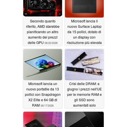
Secondo quanto
Microsoft lancia il
riferito, AMD starebbe
nuovo Surface Laptop
pianificando un altro
da 15 pollici, dotato di
aumento dei prezzi
un display con
delle GPU
risoluzione più elevata
06/22/2026
e di processori più
potenti
06/17/2026
Microsoft lancia un
Crisi delle DRAM: a
nuovo portatile da 13
giugno i prezzi nell'UE
pollici con Snapdragon
per le memorie RAM e
X2 Elite e 64 GB di
gli SSD sono
RAM
aumentati solo
06/17/2026
leggermente
06/16/2026