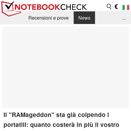
Recensioni e prove
News
...
Raccolta di recensioni
Info Techniche / Tips
Guida agli acquisti
Search
Contact
Il "RAMageddon" sta già colpendo i
portatili: quanto costerà in più il vostro