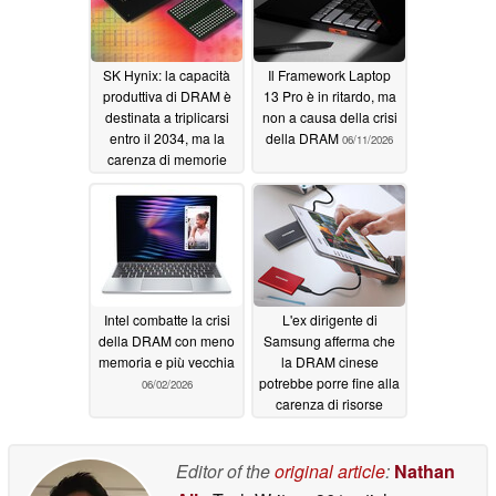
SK Hynix: la capacità
Il Framework Laptop
produttiva di DRAM è
13 Pro è in ritardo, ma
destinata a triplicarsi
non a causa della crisi
entro il 2034, ma la
della DRAM
06/11/2026
carenza di memorie
persiste
06/14/2026
Intel combatte la crisi
L'ex dirigente di
della DRAM con meno
Samsung afferma che
memoria e più vecchia
la DRAM cinese
potrebbe porre fine alla
06/02/2026
carenza di risorse
05/22/2026
Editor of the
original article
:
Nathan