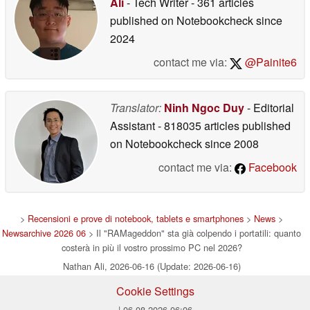
Ali
- Tech Writer
- 361 articles
published on Notebookcheck
since
2024
contact me via:
@Painite6
Translator:
Ninh Ngoc Duy
- Editorial
Assistant
- 818035 articles published
on Notebookcheck
since 2008
contact me via:
Facebook
>
Recensioni e prove di notebook, tablets e smartphones
>
News
>
Newsarchive 2026 06
> Il "RAMageddon" sta già colpendo i portatili: quanto
costerà in più il vostro prossimo PC nel 2026?
Nathan Ali, 2026-06-16 (Update: 2026-06-16)
Cookie Settings
| 06.08.2026 06:06