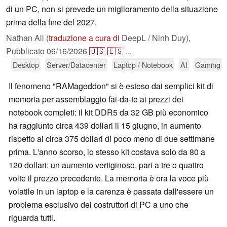
di un PC, non si prevede un miglioramento della situazione
prima della fine del 2027.
Nathan Ali (
traduzione a cura di
DeepL / Ninh Duy),
Pubblicato
06/16/2026
🇺🇸
🇪🇸
...
Desktop
Server/Datacenter
Laptop / Notebook
AI
Gaming
Il fenomeno "RAMageddon" si è esteso dai semplici kit di
memoria per assemblaggio fai-da-te ai prezzi dei
notebook completi: il kit DDR5 da 32 GB più economico
ha raggiunto circa 439 dollari il 15 giugno, in aumento
rispetto ai circa 375 dollari di poco meno di due settimane
prima. L'anno scorso, lo stesso kit costava solo da 80 a
120 dollari: un aumento vertiginoso, pari a tre o quattro
volte il prezzo precedente. La memoria è ora la voce più
volatile in un laptop e la carenza è passata dall'essere un
problema esclusivo dei costruttori di PC a uno che
riguarda tutti.