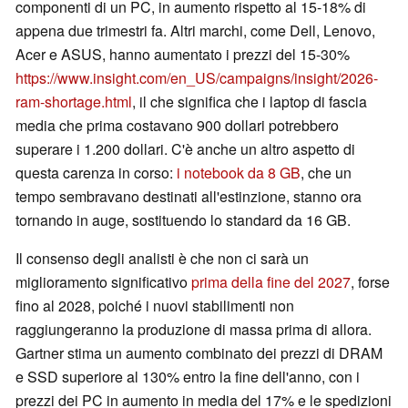
componenti di un PC, in aumento rispetto al 15-18% di
appena due trimestri fa. Altri marchi, come Dell, Lenovo,
Acer e ASUS, hanno aumentato i prezzi del 15-30%
https://www.insight.com/en_US/campaigns/insight/2026-
ram-shortage.html
, il che significa che i laptop di fascia
media che prima costavano 900 dollari potrebbero
superare i 1.200 dollari. C'è anche un altro aspetto di
questa carenza in corso:
i notebook da 8 GB
, che un
tempo sembravano destinati all'estinzione, stanno ora
tornando in auge, sostituendo lo standard da 16 GB.
Il consenso degli analisti è che non ci sarà un
miglioramento significativo
prima della fine del 2027
, forse
fino al 2028, poiché i nuovi stabilimenti non
raggiungeranno la produzione di massa prima di allora.
Gartner stima un aumento combinato dei prezzi di DRAM
e SSD superiore al 130% entro la fine dell'anno, con i
prezzi dei PC in aumento in media del 17% e le spedizioni