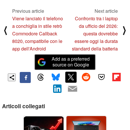
Previous article
Next article
Viene lanciato il telefono
Confronto tra i laptop
a conchiglia in stile retrò
da ufficio del 2026:
⟨
⟩
Commodore Callback
questa dovrebbe
8020, compatibile con le
essere oggi la durata
app dell'Android
standard della batteria
Add as a preferred
source on Google
Articoli collegati