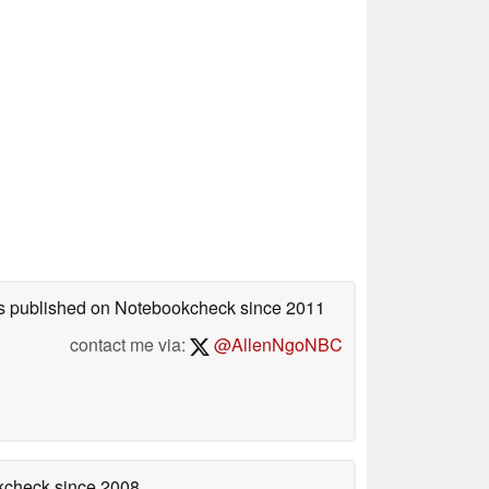
les published on Notebookcheck
since 2011
contact me via:
@AllenNgoNBC
okcheck
since 2008