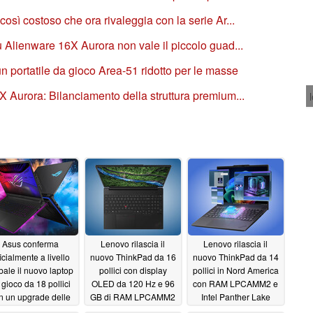
sì costoso che ora rivaleggia con la serie Ar...
 Alienware 16X Aurora non vale il piccolo guad...
 portatile da gioco Area-51 ridotto per le masse
 Aurora: Bilanciamento della struttura premium...
Asus conferma
Lenovo rilascia il
Lenovo rilascia il
ficialmente a livello
nuovo ThinkPad da 16
nuovo ThinkPad da 14
bale il nuovo laptop
pollici con display
pollici in Nord America
 gioco da 18 pollici
OLED da 120 Hz e 96
con RAM LPCAMM2 e
n un upgrade delle
GB di RAM LPCAMM2
Intel Panther Lake
estazioni di 320W e
05/16/2026
05/15/2026