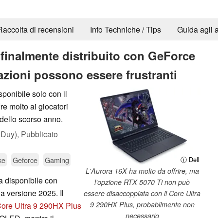
Raccolta di recensioni
Info Techniche / Tips
Guida agli a
finalmente distribuito con GeForce
azioni possono essere frustranti
onibile solo con il
e molto ai giocatori
dello scorso anno.
 Duy),
Pubblicato
ke
Geforce
Gaming
ⓘ Dell
L'Aurora 16X ha molto da offrire, ma
a disponibile con
l'opzione RTX 5070 Ti non può
lla versione 2025. Il
essere disaccoppiata con il Core Ultra
9 290HX Plus, probabilmente non
ore Ultra 9 290HX Plus
necessario