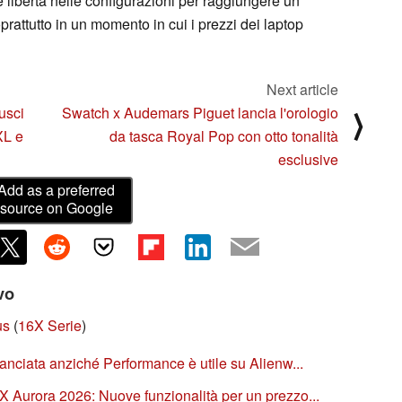
libertà nelle configurazioni per raggiungere un
prattutto in un momento in cui i prezzi dei laptop
Next article
usci
Swatch x Audemars Piguet lancia l'orologio
⟩
XL e
da tasca Royal Pop con otto tonalità
esclusive
Add as a preferred
source on Google
ivo
us
(
16X Serie
)
anciata anziché Performance è utile su Alienw...
 Aurora 2026: Nuove funzionalità per un prezzo...