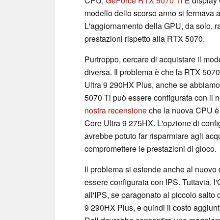
CPU,
GeForce RTX 5070 Ti
E display 
modello dello scorso anno si fermava 
L'aggiornamento della GPU, da solo, r
prestazioni rispetto alla RTX 5070.
Purtroppo, cercare di acquistare il mo
diversa. Il problema è che la RTX 5070
Ultra 9 290HX Plus, anche se abbiamo 
5070 Ti può essere configurata con il
nostra recensione
che la nuova CPU è a
Core Ultra 9 275HX. L'opzione di confi
avrebbe potuto far risparmiare agli acq
compromettere le prestazioni di gioco.
Il problema si estende anche al nuovo
essere configurata con IPS. Tuttavia, 
all'IPS, se paragonato al piccolo salto
9 290HX Plus, e quindi il costo aggiunt