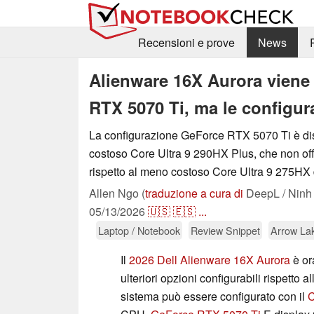
Recensioni e prove
News
Alienware 16X Aurora viene 
RTX 5070 Ti, ma le configur
La configurazione GeForce RTX 5070 Ti è disp
costoso Core Ultra 9 290HX Plus, che non offr
rispetto al meno costoso Core Ultra 9 275HX 
Allen Ngo (
traduzione a cura di
DeepL / Ninh
05/13/2026
🇺🇸
🇪🇸
...
Laptop / Notebook
Review Snippet
Arrow La
Il
2026 Dell Alienware 16X Aurora
è or
ulteriori opzioni configurabili rispetto a
sistema può essere configurato con il
C