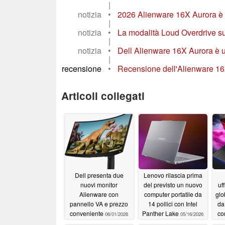
|
notizia
•
2026 Alienware 16X Aurora è co
|
notizia
•
La modalità Loud Overdrive su
|
notizia
•
Dell Alienware 16X Aurora è un
|
recensione
•
Recensione dell'Alienware 16X
Articoli collegati
Dell presenta due
Lenovo rilascia prima
nuovi monitor
del previsto un nuovo
uf
Alienware con
computer portatile da
glo
pannello VA e prezzo
14 pollici con Intel
da
conveniente
Panther Lake
co
06/01/2026
05/16/2026
pr