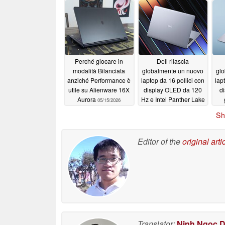
un 
Perché giocare in
Dell rilascia
modalità Bilanciata
globalmente un nuovo
gl
anziché Performance è
laptop da 16 pollici con
lap
utile su Alienware 16X
display OLED da 120
d
Aurora
Hz e Intel Panther Lake
05/15/2026
05/15/2026
Sh
Editor of the
original arti
Translator:
Ninh Ngoc 