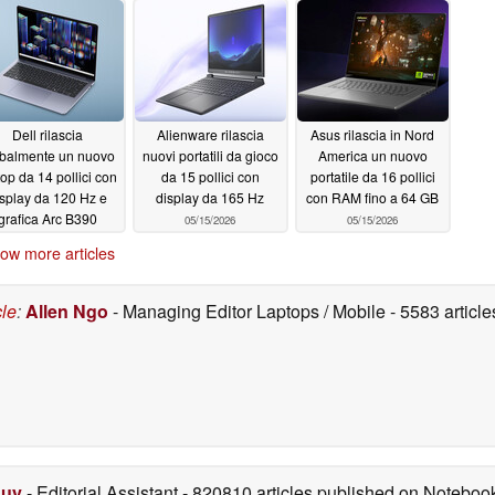
display Mini LED 4K
05/16/2026
Dell rilascia
Alienware rilascia
Asus rilascia in Nord
obalmente un nuovo
nuovi portatili da gioco
America un nuovo
top da 14 pollici con
da 15 pollici con
portatile da 16 pollici
isplay da 120 Hz e
display da 165 Hz
con RAM fino a 64 GB
grafica Arc B390
05/15/2026
05/15/2026
05/15/2026
ow more articles
cle
:
Allen Ngo
- Managing Editor Laptops / Mobile
- 5583 artic
Duy
- Editorial Assistant
- 820810 articles published on Notebo