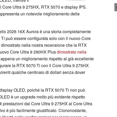
OLED, mentre il
al Core Ultra 9 275HX, RTX 5070 e display IPS.
appresenta un notevole miglioramento delle
dello 2026 16X Aurora è una storia completamente
 Ti può essere configurata solo con il nuovo Core
dimostrato nella nostra recensione che la RTX
 nuovo Core Ultra 9 290HX Plus
dimostrato nella
ppena un miglioramento rispetto al già eccellente
gurare la RTX 5070 Ti con il Core Ultra 9 275HX
uirenti qualche centinaio di dollari senza dover
 display OLED, poiché la RTX 5070 Ti non può
l'OLED è un upgrade molto più evidente rispetto
 di prestazioni dal Core Ultra 9 275HX al Core Ultra
ivo è più facilmente giustificato. Ciononostante,