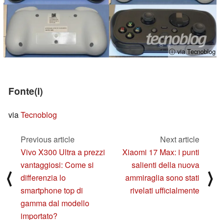
ⓘ via Tecnoblog
Fonte(i)
via
Tecnoblog
Previous article
Next article
Vivo X300 Ultra a prezzi
Xiaomi 17 Max: i punti
vantaggiosi: Come si
salienti della nuova
⟨
⟩
differenzia lo
ammiraglia sono stati
smartphone top di
rivelati ufficialmente
gamma dal modello
importato?