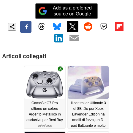
Add as a preferred
source on Google
Articoli collegati
GameSir G7 Pro
il controller Ultimate 3
ottiene un colore
di 8BitDo per Xbox
Argento Metallico in
Lavender Edition ha
esclusiva per Best Buy
anelli di forza, un D-
pad fluttuante e molto
05/19/2026
altro
05/19/2026