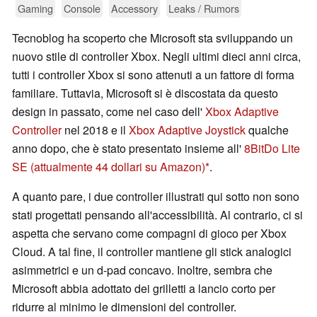
Gaming
Console
Accessory
Leaks / Rumors
Tecnoblog ha scoperto che Microsoft sta sviluppando un
nuovo stile di controller Xbox. Negli ultimi dieci anni circa,
tutti i controller Xbox si sono attenuti a un fattore di forma
familiare. Tuttavia, Microsoft si è discostata da questo
design in passato, come nel caso dell'
Xbox Adaptive
Controller
nel 2018 e il
Xbox Adaptive Joystick
qualche
anno dopo, che è stato presentato insieme all'
8BitDo Lite
SE
(attualmente 44 dollari su Amazon)
.
A quanto pare, i due controller illustrati qui sotto non sono
stati progettati pensando all'accessibilità. Al contrario, ci si
aspetta che servano come compagni di gioco per Xbox
Cloud. A tal fine, il controller mantiene gli stick analogici
asimmetrici e un d-pad concavo. Inoltre, sembra che
Microsoft abbia adottato dei grilletti a lancio corto per
ridurre al minimo le dimensioni del controller.