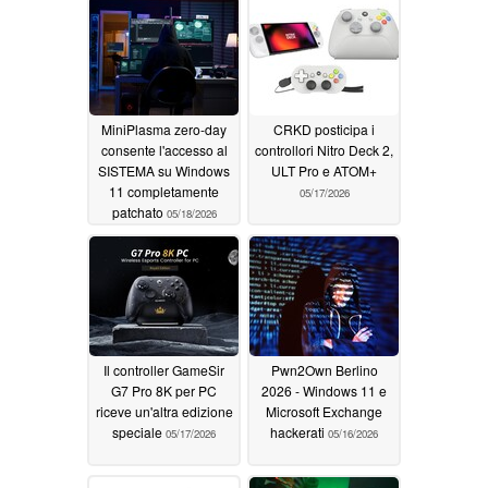
MiniPlasma zero-day
CRKD posticipa i
consente l'accesso al
controllori Nitro Deck 2,
SISTEMA su Windows
ULT Pro e ATOM+
11 completamente
05/17/2026
patchato
05/18/2026
Il controller GameSir
Pwn2Own Berlino
G7 Pro 8K per PC
2026 - Windows 11 e
riceve un'altra edizione
Microsoft Exchange
speciale
hackerati
05/17/2026
05/16/2026