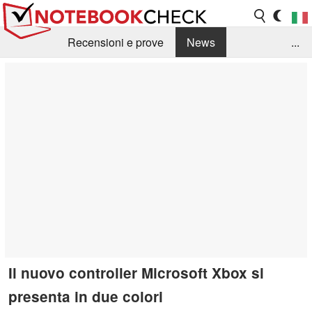
Recensioni e prove
News
...
Raccolta di recensioni
Info Techniche / Tips
Guida agli acquisti
Search
Contact
Il nuovo controller Microsoft Xbox si
presenta in due colori