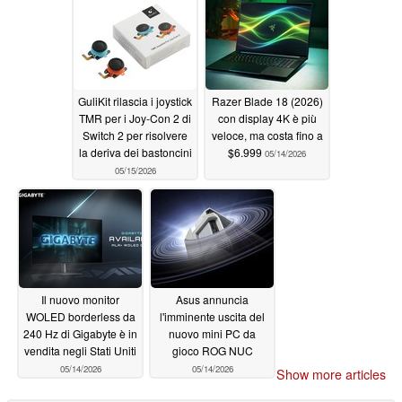
GuliKit rilascia i joystick
Razer Blade 18 (2026)
TMR per i Joy-Con 2 di
con display 4K è più
Switch 2 per risolvere
veloce, ma costa fino a
la deriva dei bastoncini
$6.999
05/14/2026
05/15/2026
Il nuovo monitor
Asus annuncia
WOLED borderless da
l'imminente uscita del
240 Hz di Gigabyte è in
nuovo mini PC da
vendita negli Stati Uniti
gioco ROG NUC
05/14/2026
05/14/2026
Show more articles