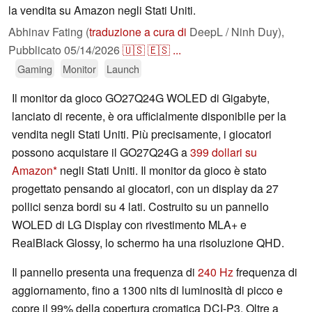
la vendita su Amazon negli Stati Uniti.
Abhinav Fating (
traduzione a cura di
DeepL / Ninh Duy),
Pubblicato
05/14/2026
🇺🇸
🇪🇸
...
Gaming
Monitor
Launch
Il monitor da gioco GO27Q24G WOLED di Gigabyte,
lanciato di recente, è ora ufficialmente disponibile per la
vendita negli Stati Uniti. Più precisamente, i giocatori
possono acquistare il GO27Q24G a
399 dollari su
Amazon
negli Stati Uniti. Il monitor da gioco è stato
progettato pensando ai giocatori, con un display da 27
pollici senza bordi su 4 lati. Costruito su un pannello
WOLED di LG Display con rivestimento MLA+ e
RealBlack Glossy, lo schermo ha una risoluzione QHD.
Il pannello presenta una frequenza di
240 Hz
frequenza di
aggiornamento, fino a 1300 nits di luminosità di picco e
copre il 99% della copertura cromatica DCI-P3. Oltre a