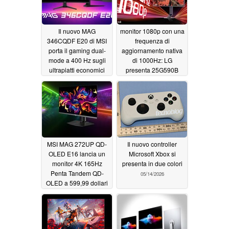
Il nuovo MAG
monitor 1080p con una
346CQDF E20 di MSI
frequenza di
porta il gaming dual-
aggiornamento nativa
mode a 400 Hz sugli
di 1000Hz: LG
ultrapiatti economici
presenta 25G590B
05/25/2026
05/19/2026
MSI MAG 272UP QD-
Il nuovo controller
OLED E16 lancia un
Microsoft Xbox si
monitor 4K 165Hz
presenta in due colori
Penta Tandem QD-
05/14/2026
OLED a 599,99 dollari
05/19/2026