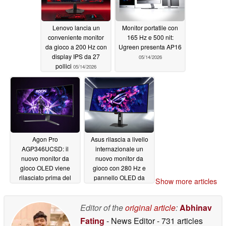
Lenovo lancia un
Monitor portatile con
conveniente monitor
165 Hz e 500 nit:
da gioco a 200 Hz con
Ugreen presenta AP16
display IPS da 27
05/14/2026
pollici
05/14/2026
Agon Pro
Asus rilascia a livello
AGP346UCSD: il
internazionale un
nuovo monitor da
nuovo monitor da
gioco OLED viene
gioco con 280 Hz e
rilasciato prima del
pannello OLED da
Show more articles
previsto a livello
1.300 nit
05/13/2026
internazionale
05/14/2026
Editor of the
original article
:
Abhinav
Fating
- News Editor
- 731 articles