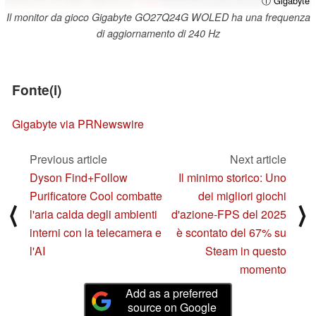
ⓘ Gigabyte
Il monitor da gioco Gigabyte GO27Q24G WOLED ha una frequenza
di aggiornamento di 240 Hz
Fonte(i)
Gigabyte via PRNewswire
Previous article
Next article
Dyson Find+Follow
Il minimo storico: Uno
Purificatore Cool combatte
dei migliori giochi
⟨
⟩
l'aria calda degli ambienti
d'azione-FPS del 2025
interni con la telecamera e
è scontato del 67% su
l'AI
Steam in questo
momento
Add as a preferred
source on Google