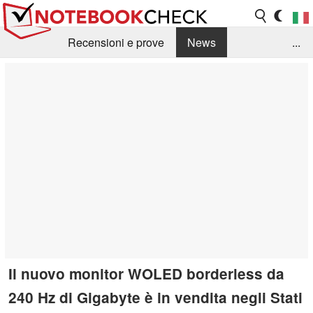
Recensioni e prove
News
...
Raccolta di recensioni
Info Techniche / Tips
Guida agli acquisti
Search
Contact
Il nuovo monitor WOLED borderless da
240 Hz di Gigabyte è in vendita negli Stati