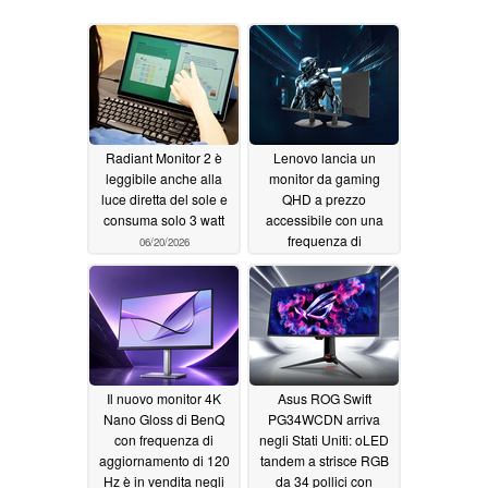
Radiant Monitor 2 è
Lenovo lancia un
leggibile anche alla
monitor da gaming
luce diretta del sole e
QHD a prezzo
consuma solo 3 watt
accessibile con una
frequenza di
06/20/2026
aggiornamento di 275
Hz
06/19/2026
Il nuovo monitor 4K
Asus ROG Swift
Nano Gloss di BenQ
PG34WCDN arriva
con frequenza di
negli Stati Uniti: oLED
aggiornamento di 120
tandem a strisce RGB
Hz è in vendita negli
da 34 pollici con