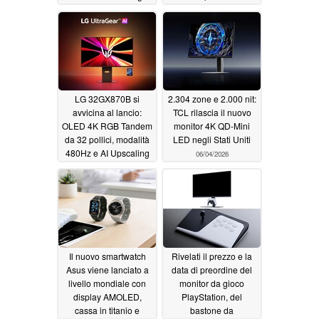
Stati Uniti
360Hz
06/10/2026
06/10/2026
LG 32GX870B si
2.304 zone e 2.000 nit:
avvicina al lancio:
TCL rilascia il nuovo
OLED 4K RGB Tandem
monitor 4K QD-Mini
da 32 pollici, modalità
LED negli Stati Uniti
480Hz e AI Upscaling
06/04/2026
06/05/2026
Il nuovo smartwatch
Rivelati il prezzo e la
Asus viene lanciato a
data di preordine del
livello mondiale con
monitor da gioco
display AMOLED,
PlayStation, del
cassa in titanio e
bastone da