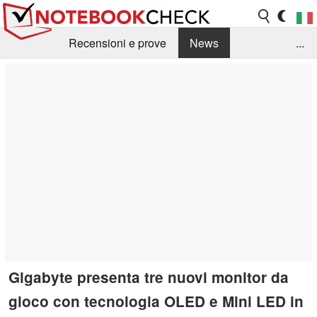
Recensioni e prove
News
...
Raccolta di recensioni
Info Techniche / Tips
Guida agli acquisti
Search
Contact
Gigabyte presenta tre nuovi monitor da
gioco con tecnologia OLED e Mini LED in