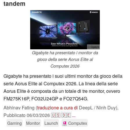
tandem
ⓘ Gigabyte
Gigabyte ha presentato i monitor da
gioco della serie Aorus Elite al
Computex 2026
Gigabyte ha presentato i suoi ultimi monitor da gioco della
serie Aorus Elite al Computex 2026. La linea della serie
Aorus Elite è composta da un totale di tre monitor, ovvero
FM275K16P, FO32U24GP e FO27Q54G.
Abhinav Fating (
traduzione a cura di
DeepL / Ninh Duy),
Pubblicato
06/03/2026
🇺🇸
🇩🇪
...
Gaming
Monitor
Launch
Computex