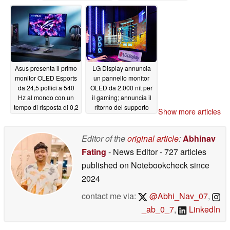
monitoraggio continuo
combattimento
della salute
FlexStrike
06/03/2026
06/02/2026
Asus presenta il primo
LG Display annuncia
monitor OLED Esports
un pannello monitor
da 24,5 pollici a 540
OLED da 2.000 nit per
Hz al mondo con un
il gaming; annuncia il
tempo di risposta di 0,2
ritorno del supporto
Show more articles
ms
Black Frame Insertion
06/02/2026
06/02/2026
Editor of the
original article
:
Abhinav
Fating
- News Editor
- 727 articles
published on Notebookcheck
since
2024
contact me via:
@Abhi_Nav_07
,
_ab_0_7
,
LinkedIn