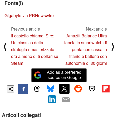
Fonte(i)
Gigabyte via PRNewswire
Previous article
Next article
Il castello chiama, Sire:
Amazfit Balance Ultra
Un classico della
lancia lo smartwatch di
⟨
⟩
strategia rimasterizzato
punta con cassa in
ora a meno di 5 dollari su
titanio e batteria con
Steam
autonomia di 30 giorni
Add as a preferred
source on Google
Articoli collegati