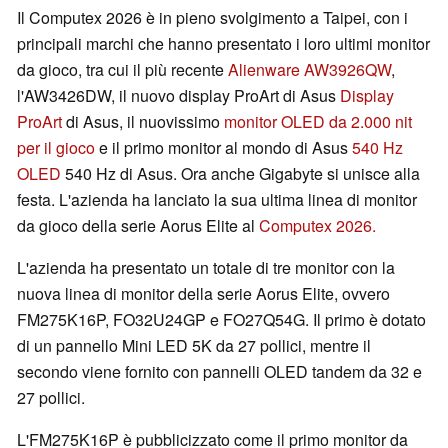
Il Computex 2026 è in pieno svolgimento a Taipei, con i
principali marchi che hanno presentato i loro ultimi monitor
da gioco, tra cui il più recente
Alienware AW3926QW
,
l'AW3426DW, il nuovo display ProArt di Asus
Display
ProArt
di Asus, il nuovissimo
monitor OLED da 2.000 nit
per il gioco
e il primo monitor al mondo di Asus
540 Hz
OLED
540 Hz di Asus. Ora anche Gigabyte si unisce alla
festa. L'azienda ha lanciato la sua ultima linea di monitor
da gioco della serie Aorus Elite al
Computex 2026.
L'azienda ha presentato un totale di tre monitor con la
nuova linea di monitor della serie Aorus Elite, ovvero
FM275K16P, FO32U24GP e FO27Q54G. Il primo è dotato
di un pannello Mini LED 5K da 27 pollici, mentre il
secondo viene fornito con pannelli OLED tandem da 32 e
27 pollici.
L'FM275K16P è pubblicizzato come il primo monitor da