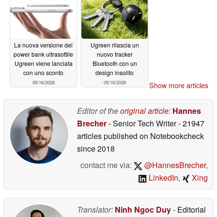
La nuova versione del
Ugreen rilascia un
power bank ultrasottile
nuovo tracker
Ugreen viene lanciata
Bluetooth con un
con uno sconto
design insolito
05/16/2026
05/16/2026
Show more articles
Editor of the
original article
:
Hannes
Brecher
- Senior Tech Writer
- 21947
articles published on Notebookcheck
since 2018
contact me via:
@HannesBrecher
,
LinkedIn
,
Xing
Translator:
Ninh Ngoc Duy
- Editorial