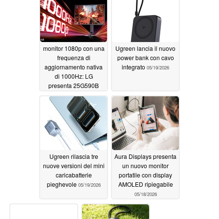
monitor 1080p con una
Ugreen lancia il nuovo
frequenza di
power bank con cavo
aggiornamento nativa
integrato
05/19/2026
di 1000Hz: LG
presenta 25G590B
05/19/2026
Ugreen rilascia tre
Aura Displays presenta
nuove versioni del mini
un nuovo monitor
caricabatterie
portatile con display
pieghevole
AMOLED ripiegabile
05/19/2026
05/18/2026