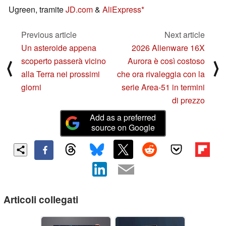
Ugreen, tramite
JD.com
&
AliExpress
Previous article
Next article
Un asteroide appena
2026 Alienware 16X
scoperto passerà vicino
Aurora è così costoso
⟨
⟩
alla Terra nei prossimi
che ora rivaleggia con la
giorni
serie Area-51 in termini
di prezzo
Add as a preferred
source on Google
Articoli collegati