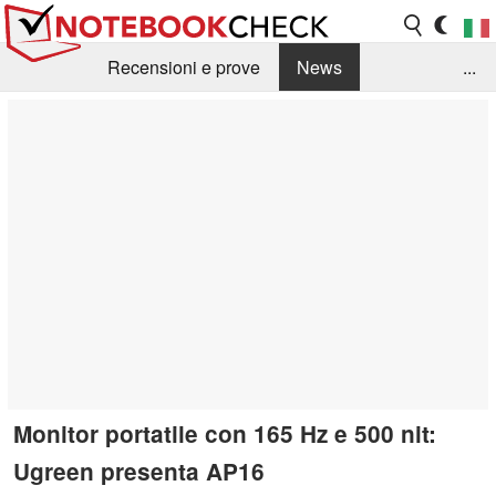
Recensioni e prove
News
...
Raccolta di recensioni
Info Techniche / Tips
Guida agli acquisti
Search
Contact
Monitor portatile con 165 Hz e 500 nit:
Ugreen presenta AP16