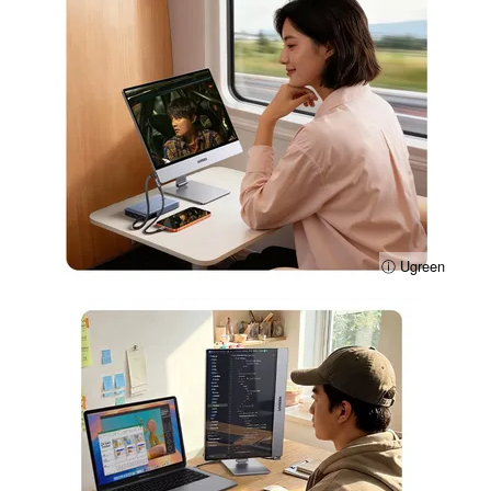
ⓘ Ugreen