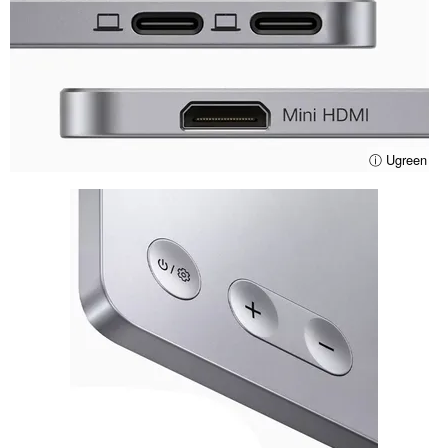
ⓘ Ugreen