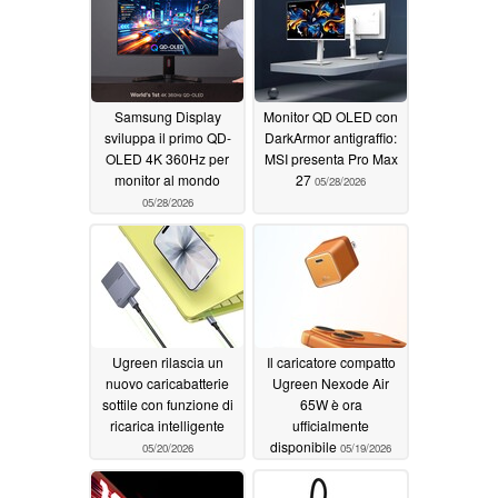
Samsung Display
Monitor QD OLED con
sviluppa il primo QD-
DarkArmor antigraffio:
OLED 4K 360Hz per
MSI presenta Pro Max
monitor al mondo
27
05/28/2026
05/28/2026
Ugreen rilascia un
Il caricatore compatto
nuovo caricabatterie
Ugreen Nexode Air
sottile con funzione di
65W è ora
ricarica intelligente
ufficialmente
disponibile
05/20/2026
05/19/2026