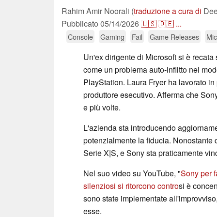
Rahim Amir Noorali (
traduzione a cura di
Deep
Pubblicato
05/14/2026
🇺🇸
🇩🇪
...
Console
Gaming
Fail
Game Releases
Mic
Un'ex dirigente di Microsoft si è recat
come un problema auto-inflitto nel modo 
PlayStation. Laura Fryer ha lavorato 
produttore esecutivo. Afferma che Sony
e più volte.
L'azienda sta introducendo aggiornamen
potenzialmente la fiducia. Nonostante 
Serie X|S, e Sony sta praticamente vin
Nel suo video su YouTube, "
Sony per f
silenziosi si ritorcono contro
si è concent
sono state implementate all'improvviso,
esse.