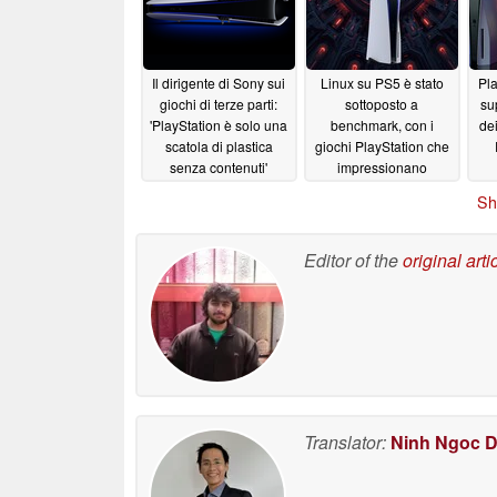
Il dirigente di Sony sui
Linux su PS5 è stato
Pla
giochi di terze parti:
sottoposto a
su
'PlayStation è solo una
benchmark, con i
dei
scatola di plastica
giochi PlayStation che
senza contenuti'
impressionano
sull'alternativa Steam
05/14/2026
Sh
Machine
05/06/2026
Editor of the
original arti
Translator:
Ninh Ngoc 