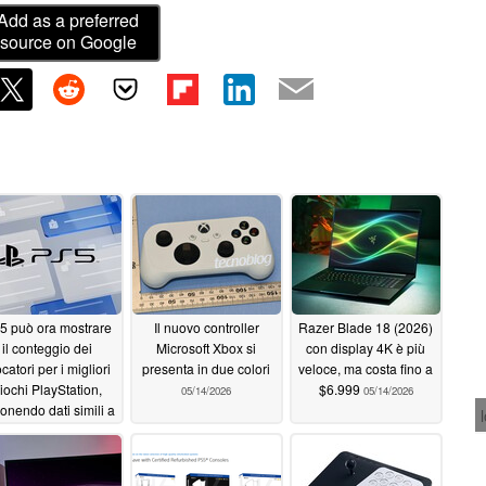
Add as a preferred
source on Google
5 può ora mostrare
Il nuovo controller
Razer Blade 18 (2026)
il conteggio dei
Microsoft Xbox si
con display 4K è più
catori per i migliori
presenta in due colori
veloce, ma costa fino a
iochi PlayStation,
$6.999
05/14/2026
05/14/2026
onendo dati simili a
quelli di Steam
05/16/2026