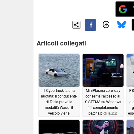
Articoli collegati
Il Cybertruck fa una
MiniPlasma zero-day
PS
nuotata: Il conducente
consente l'accesso al
di Tesla prova la
SISTEMA su Windows
gio
modalità Wade, il
11 completamente
g
veicolo viene
patchato
esp
05/18/2026
recuperato dal lago
05/22/2026