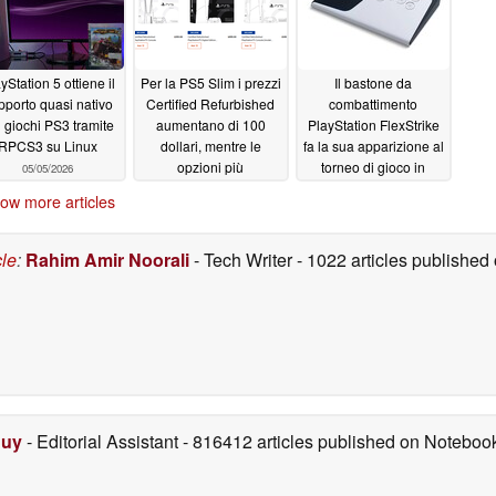
yStation 5 ottiene il
Per la PS5 Slim i prezzi
Il bastone da
pporto quasi nativo
Certified Refurbished
combattimento
 giochi PS3 tramite
aumentano di 100
PlayStation FlexStrike
RPCS3 su Linux
dollari, mentre le
fa la sua apparizione al
opzioni più
torneo di gioco in
05/05/2026
economiche per la
Giappone
05/03/2026
ow more articles
PlayStation 5
diminuiscono
05/05/2026
cle
:
Rahim Amir Noorali
- Tech Writer
- 1022 articles publishe
Duy
- Editorial Assistant
- 816412 articles published on Notebo