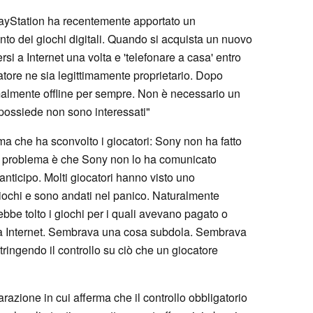
layStation ha recentemente apportato un
o dei giochi digitali. Quando si acquista un nuovo
rsi a Internet una volta e 'telefonare a casa' entro
ocatore ne sia legittimamente proprietario. Dopo
rmalmente offline per sempre. Non è necessario un
 possiede non sono interessati"
ema che ha sconvolto i giocatori: Sony non ha fatto
Il problema è che Sony non lo ha comunicato
nticipo. Molti giocatori hanno visto uno
giochi e sono andati nel panico. Naturalmente
bbe tolto i giochi per i quali avevano pagato o
a Internet. Sembrava una cosa subdola. Sembrava
ringendo il controllo su ciò che un giocatore
arazione in cui afferma che il controllo obbligatorio