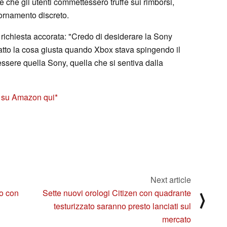
re che gli utenti commettessero truffe sui rimborsi,
iornamento discreto.
ichiesta accorata: "Credo di desiderare la Sony
fatto la cosa giusta quando Xbox stava spingendo il
ssere quella Sony, quella che si sentiva dalla
5 su Amazon qui
Next article
to con
Sette nuovi orologi Citizen con quadrante
⟩
testurizzato saranno presto lanciati sul
mercato