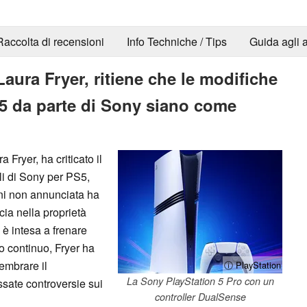
Raccolta di recensioni
Info Techniche / Tips
Guida agli a
Laura Fryer, ritiene che le modifiche
S5 da parte di Sony siano come
 Fryer, ha criticato il
li di Sony per PS5,
rni non annunciata ha
ucia nella proprietà
 è intesa a frenare
o continuo, Fryer ha
embrare il
ⓘ PlayStation
La Sony PlayStation 5 Pro con un
ssate controversie sui
controller DualSense