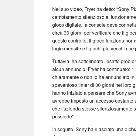
Nel suo video, Fryer ha detto: "Sony P
cambiamento silenzioso al funzionament
gioco digitale, la console deve connette
circa 30 giorni per verificare che il gi
questo controllo, il gioco funziona no
login mensile e i giochi più vecchi che
Tuttavia, ha sottolineato l'esatto probl
alcun annuncio. Fryer ha continuato: "
chiaramente o non lo ha annunciato in a
spaventoso timer di 30 giorni nei loro 
hanno iniziato a pensare che Sony avre
avrebbe imposto un accesso costante 
che l'azienda stesse silenziosamente st
possiede"
In seguito, Sony ha rilasciato una dichi