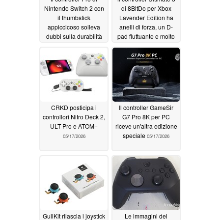
Nintendo Switch 2 con
di 8BitDo per Xbox
il thumbstick
Lavender Edition ha
appiccicoso solleva
anelli di forza, un D-
dubbi sulla durabilità
pad fluttuante e molto
altro
05/19/2026
05/19/2026
CRKD posticipa i
Il controller GameSir
controllori Nitro Deck 2,
G7 Pro 8K per PC
ULT Pro e ATOM+
riceve un'altra edizione
speciale
05/17/2026
05/17/2026
GuliKit rilascia i joystick
Le immagini del