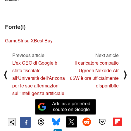
Fonte(i)
GameSir su X
Best Buy
Previous article
Next article
L'ex CEO di Google è
Il caricatore compatto
stato fischiato
Ugreen Nexode Air
⟨
⟩
all'Università dell'Arizona
65W è ora ufficialmente
per le sue affermazioni
disponibile
sull'intelligenza artificiale
Add as a preferred
source on Google