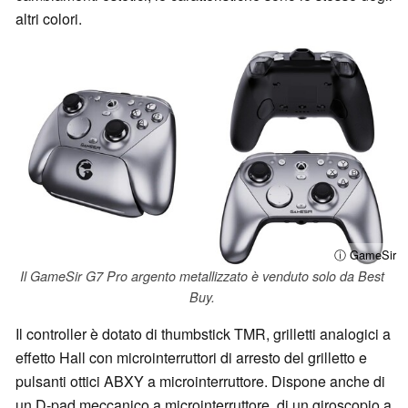
altri colori.
ⓘ GameSir
Il GameSir G7 Pro argento metallizzato è venduto solo da Best
Buy.
Il controller è dotato di thumbstick TMR, grilletti analogici a
effetto Hall con microinterruttori di arresto del grilletto e
pulsanti ottici ABXY a microinterruttore. Dispone anche di
un D-pad meccanico a microinterruttore, di un giroscopio a