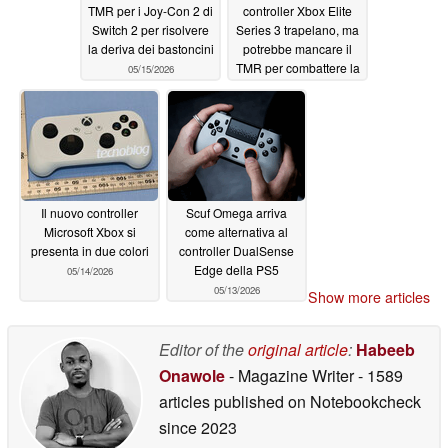
TMR per i Joy-Con 2 di
controller Xbox Elite
Switch 2 per risolvere
Series 3 trapelano, ma
la deriva dei bastoncini
potrebbe mancare il
TMR per combattere la
05/15/2026
deriva della levetta
05/15/2026
Il nuovo controller
Scuf Omega arriva
Microsoft Xbox si
come alternativa al
presenta in due colori
controller DualSense
Edge della PS5
05/14/2026
05/13/2026
Show more articles
Editor of the
original article
:
Habeeb
Onawole
- Magazine Writer
- 1589
articles published on Notebookcheck
since 2023