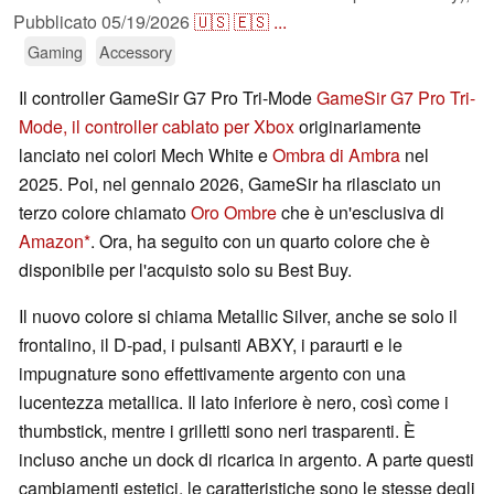
Pubblicato
05/19/2026
🇺🇸
🇪🇸
...
Gaming
Accessory
Il controller GameSir G7 Pro Tri-Mode
GameSir G7 Pro Tri-
Mode, il controller cablato per Xbox
originariamente
lanciato nei colori Mech White e
Ombra di Ambra
nel
2025. Poi, nel gennaio 2026, GameSir ha rilasciato un
terzo colore chiamato
Oro Ombre
che è un'esclusiva di
Amazon
. Ora, ha seguito con un quarto colore che è
disponibile per l'acquisto solo su Best Buy.
Il nuovo colore si chiama Metallic Silver, anche se solo il
frontalino, il D-pad, i pulsanti ABXY, i paraurti e le
impugnature sono effettivamente argento con una
lucentezza metallica. Il lato inferiore è nero, così come i
thumbstick, mentre i grilletti sono neri trasparenti. È
incluso anche un dock di ricarica in argento. A parte questi
cambiamenti estetici, le caratteristiche sono le stesse degli