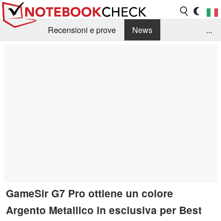
Recensioni e prove
News
...
Raccolta di recensioni
Info Techniche / Tips
Guida agli acquisti
Search
Contact
GameSir G7 Pro ottiene un colore
Argento Metallico in esclusiva per Best