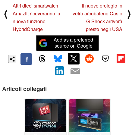
Altri dieci smartwatch
Il nuovo orologio in
⟨
⟩
Amazfit riceveranno la
vetro arcobaleno Casio
nuova funzione
G-Shock arriverà
HybridCharge
presto negli USA
Add as a preferred
source on Google
Articoli collegati