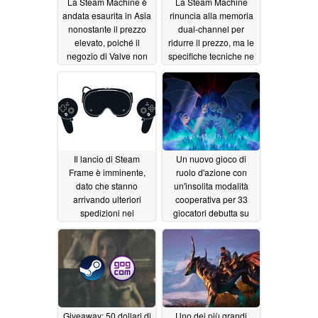
La Steam Machine è
La Steam Machine
andata esaurita in Asia
rinuncia alla memoria
nonostante il prezzo
dual-channel per
elevato, poiché il
ridurre il prezzo, ma le
negozio di Valve non
specifiche tecniche ne
prevede la possibilità
limitano le prestazioni
di prenotarla
06/24/2026
06/23/2026
Il lancio di Steam
Un nuovo gioco di
Frame è imminente,
ruolo d'azione con
dato che stanno
un'insolita modalità
arrivando ulteriori
cooperativa per 33
spedizioni nei
giocatori debutta su
magazzini statunitensi
Steam con recensioni
di Valve
"molto positive" e uno
06/13/2026
sconto del 33% in
occasione del lancio
06/12/2026
Giveaway: 50 dollari di
Uno dei più grandi