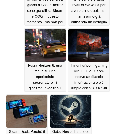
giochi d'azione-horror
rivali di WoW sta per
sono gratuiti su Steam
avere un sequel, ma i
e GOG in questo
fan stanno già
momento - ma non per
criticando un dettaglio
molto
06/08/2026
06/06/2026
Forza Horizon 6: una
Il monitor per il gaming
taglia su uno
Mini LED di Xiaomi
spericolato
riceve un rilascio
speronatore - i
internazionale più
giocatori invocano il
ampio con VRR a 180
ghosting
Hz e luminosità di
06/06/2026
picco di 2.000 nits
06/06/2026
Steam Deck: Perché il
Gabe Newell ha difeso