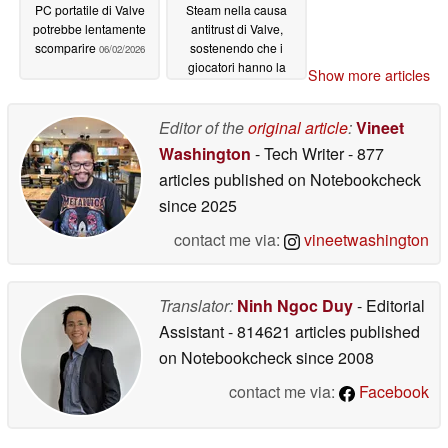
PC portatile di Valve
Steam nella causa
potrebbe lentamente
antitrust di Valve,
scomparire
sostenendo che i
06/02/2026
giocatori hanno la
Show more articles
possibilità di scegliere
06/02/2026
Editor of the
original article
:
Vineet
Washington
- Tech Writer
- 877
articles published on Notebookcheck
since 2025
contact me via:
vineetwashington
Translator:
Ninh Ngoc Duy
- Editorial
Assistant
- 814621 articles published
on Notebookcheck
since 2008
contact me via:
Facebook